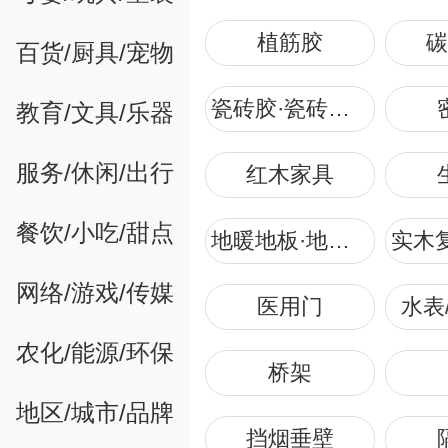
植筋胶
碳
百货/厨具/宠物
瓷砖胶·瓷砖粘结剂
教育/文具/乐器
服务/休闲/出行
红木家具
餐饮/小吃/甜点
地暖地板·地热地板
网络/游戏/传媒
医用门
水表
农化/能源/环保
桥架
地区/城市/品牌
挡烟垂壁