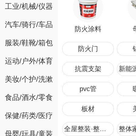
工业/机械/仪器
汽车/骑行/车品
防火涂料
服装/鞋靴/箱包
防火门
运动/户外/体育
抗震支架
美妆/个护/洗漱
pvc管
食品/酒水/零食
板材
保健/药类/医疗
全屋整装·整体家装
母婴/玩具/童装