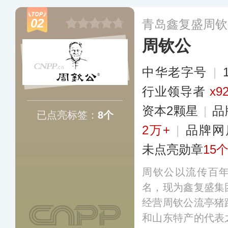
产加工标准主导企
02
青岛鑫复盛周钦
周钦公
中华老字号
|
行业领导者
x9
资本2颗星
|
品
已点亮标签：
8个
2万+
|
品牌网
未点亮勋章
15
周钦公以流传百年
名，现为鑫复盛集
经营周钦公流亭猪
和山东特产的代表