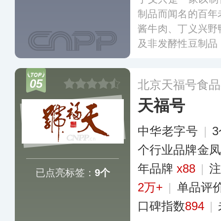
制品而闻名的百年
酱牛肉、丁义兴野
及非发酵性豆制品
烧制工艺，凭借独
江浙沪一带颇具名
05
北京天福号食品
天福号
中华老字号
|
个行业品牌金凤
年品牌
x88
|
注
已点亮标签：
9个
2万+
|
单品评
口碑指数
894
|