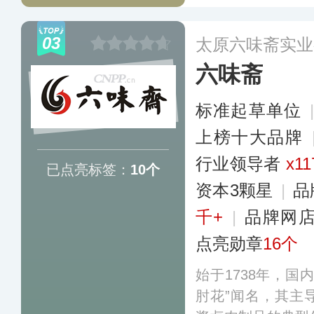
售平台，成功开辟
新路，让“周钦公
03
太原六味斋实业
六味斋
标准起草单位
上榜十大品牌
行业领导者
x11
已点亮标签：
10个
资本3颗星
|
品
千+
|
品牌网
点亮勋章
16个
始于1738年，国
肘花”闻名，其主