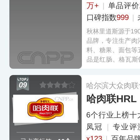
万+
|
单品评价
口碑指数
999
|
秋林里道斯源于19
品牌，专注生产肉
料、糖果、面包等
品是红肠、格瓦斯
肠技艺、“秋林糖果
为“省级非物质文
09
哈尔滨大众肉联
领域的标准制定者
哈肉联HRL
售网络覆盖东三
市。
更多
6个行业上榜十
凤冠
|
专业评
x123
|
百年品