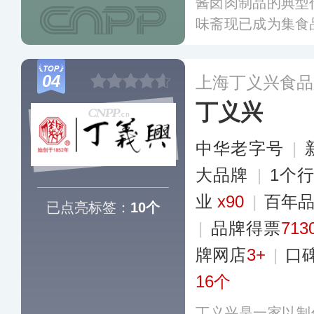
酱卤肉制品的典型
味斋现已成为集食
开发、检验检测、
综合性食品企业集
04
上海丁义兴食品
艺已被列入国家非
丁义兴
中华老字号
|
大品牌
|
1个
业
x90
|
百年
已点亮标签：
10个
|
品牌得票
713
牌网店
3+
|
口
16个
丁义兴是一家以制