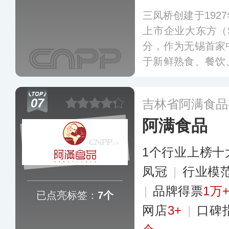
三凤桥创建于192
上市企业大东方（S
分，作为无锡首家
于新鲜熟食、餐饮
酱排骨为无锡知
红、油而不腻、骨
07
吉林省阿满食品
友之佳品、江南吴
阿满食品
1个行业上榜十
凤冠
|
行业模
|
品牌得票
1万
已点亮标签：
7个
网店
3+
|
口碑