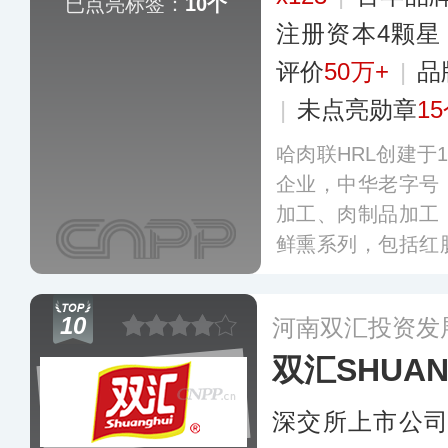
已点亮标签：
10个
注册资本4颗星
评价
50万+
|
品
|
未点亮勋章
1
哈肉联HRL创建于
企业，中华老字号
加工、肉制品加工
鲜熏系列，包括红
肠系列、炸丸子、
香熏猪耳、熏香猪
10
河南双汇投资发
0多家连锁门店，
双汇SHUAN
深交所上市公