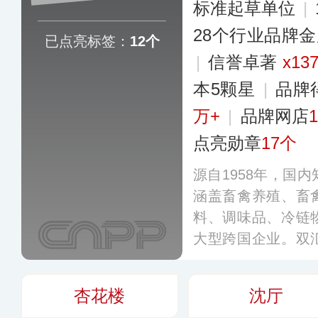
标准起草单位
|
28个行业品牌
已点亮标签：
12个
|
信誉卓著
x13
本5颗星
|
品牌
万+
|
品牌网店
点亮勋章
17个
源自1958年，国
涵盖畜禽养殖、畜
料、调味品、冷链
大型跨国企业。双
种肉类组合进行了
前已开发出覆盖肉
杏花楼
沈厅
销售网点遍布全国