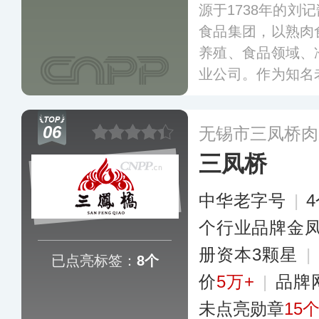
源于1738年的刘
食品集团，以熟肉
养殖、食品领域、
业公司。作为知名
子制作技艺已被列
子曾是清宫御膳必
06
无锡市三凤桥肉
汁传百年，慈禧腰
三凤桥
中华老字号
|
个行业品牌金
册资本3颗星
|
已点亮标签：
8个
价
5万+
|
品牌
未点亮勋章
15