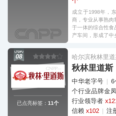
个
成立于1998年
商，专业从事熟肉
于一体的综合性食
产车间，形成了中
相结合的现代商业
熏烧烤肉制品/熏
08
哈尔滨秋林里道
已在全国多地开设
秋林里道斯
中华老字号
|
个行业品牌金
行业领导者
x12
已点亮标签：
11个
信赖
x102
|
注