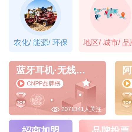
农化/ 能源/ 环保
地区/ 城市/ 
蓝牙耳机·无线耳机十大品牌
阿
CNPP品牌榜
2071341人关注
招商加盟
品牌投票