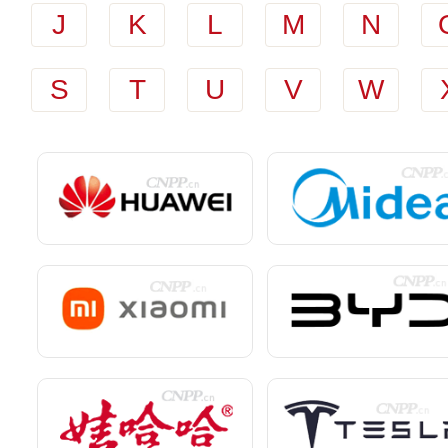
J
K
L
M
N
S
T
U
V
W