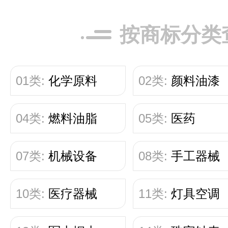
按商标分类
01类:
化学原料
02类:
颜料油漆
04类:
燃料油脂
05类:
医药
07类:
机械设备
08类:
手工器械
10类:
医疗器械
11类:
灯具空调