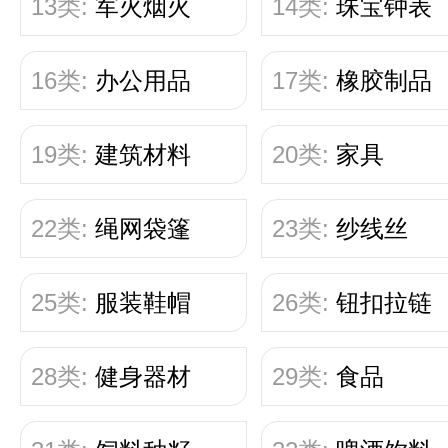
13类:
军火烟火
14类:
珠宝钟表
16类:
办公用品
17类:
橡胶制品
19类:
建筑材料
20类:
家具
22类:
绳网袋篷
23类:
纱线丝
25类:
服装鞋帽
26类:
钮扣拉链
28类:
健身器材
29类:
食品