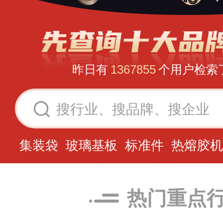
昨日有
1367855
个用户检索
PCB钻孔机
垫片
钢木门装甲门
条
搜行业、搜品牌、搜企业
AI玩具
仿石涂料
空气净化器
方
集装袋
玻璃基板
标准件
热熔胶机
挤塑板
防滑液
有机颜料
颗粒板
变压器
有机牛奶
断路器
空气源
热门重点
净水器
电永磁吸盘
欧松板
配电柜