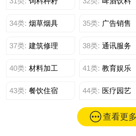
31类:
饲料种籽
32类:
啤酒饮料
34类:
烟草烟具
35类:
广告销售
37类:
建筑修理
38类:
通讯服务
40类:
材料加工
41类:
教育娱乐
43类:
餐饮住宿
44类:
医疗园艺
查看更