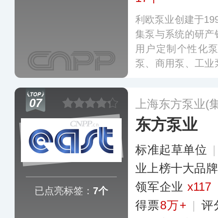
利欧泵业创建于19
集泵与系统的研产
用户定制个性化
泵、商用泵、工业
服务于空调暖通、
保、园林机械、能
07
上海东方泵业(
东方泵业
标准起草单位
业上榜十大品牌
领军企业
x117
已点亮标签：
7个
得票
8万+
|
评