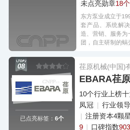
未点亮勋章
18个
东方泵业成立于19
套产品、系统解
造、营销、服务为
团，自主研制的蜗
拆式双吸泵、外冷
余项国家专利，产
08
荏原机械(中国)
得到应用，其在全
EBARA荏
机构，为广大客户
更多
10个行业上榜
凤冠
|
行业领
|
注册资本4颗
已点亮标签：
6个
9
|
口碑指数
90