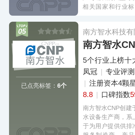
相关国家和行业标
务、效率创新的产
务体系闻名，公司
05
南方智水科技有
温机组、物联网消
南方智水CN
等，在高效节能、
果。
更多
5个行业上榜十
凤冠
|
专业评测
|
注册资本4颗
已点亮标签：
6个
8.8
|
口碑指数
5
南方智水CNP创建
水设备生产商，系
于为用户提供供排