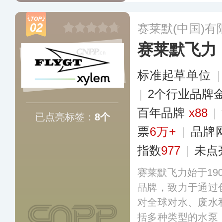
决方案，旗下拥有Eur
务遍及多个国家，其
02
赛莱默(中国)有
品应用于多个重大
赛莱默飞力
筑。
更多
标准起草单位
|
2个行业品牌
百年品牌
x88
|
已点亮标签：
8个
票
6万+
|
品牌
指数
977
|
未点
赛莱默飞力始于19
品牌，致力于通过
对全球对水、废水
括多种类型的水泵