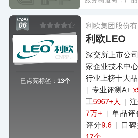
服务制造商，产品
泵、二次供水设备
备、雨水收集利用
06
利欧集团股份有
一体化泵闸、一体
利欧LEO
设备等，在全国各
服务机构。
更多
深交所上市公
家企业技术中
行业上榜十大品
已点亮标签：
13个
|
专业评测A+
x
工
5967+人
|
注
7万+
|
单品评
评分
9.6
|
口碑
17个