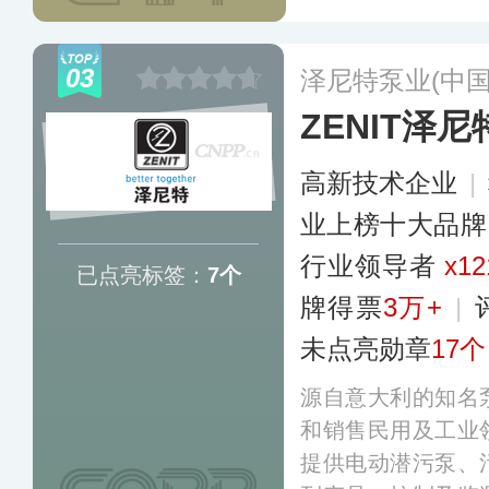
泵、集成智能新型
球范围内得到了广
03
泽尼特泵业(中国
万台。
更多
ZENIT泽尼
高新技术企业
|
业上榜十大品牌
行业领导者
x12
已点亮标签：
7个
牌得票
3万+
|
未点亮勋章
17个
源自意大利的知名
和销售民用及工业
提供电动潜污泵、