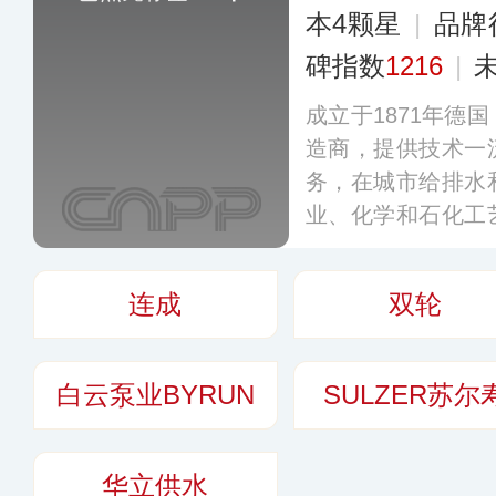
本4颗星
|
品牌
碑指数
1216
|
成立于1871年德
造商，提供技术一
务，在城市给排水
业、化学和石化工
享有很高声誉，上
家分公司、服务中
连成
双轮
引领地位。
更多
白云泵业BYRUN
SULZER苏尔
华立供水