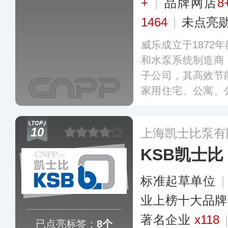
+
|
品牌网店
8
1464
|
未点亮
威乐成立于1872
和水泵系统制造商
子公司，其高效节
家用住宅、公寓、
医院和酒店等。威乐
为中国用户提供适
10
上海凯士比泵有
案，产品涵盖供热
KSB凯士比
水处理以及工业等
标准起草单位
业上榜十大品牌
著名企业
x118
已点亮标签：
8个