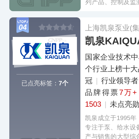
列产品、控制及监
决方案及其相应配
工业、建筑业、市
04
上海凯泉泵业(集
凯泉KAIQU
国家企业技术中
个行业上榜十大
冠
|
行业领导
已点亮标签：
7个
品牌得票
7万+
1503
|
未点亮
凯泉成立于1995
专注于泵、给水设
产与销售的大型综