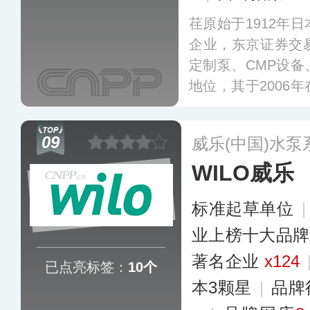
荏原始于1912年
企业，东京证券交
定制泵、CMP设
地位，其于2006
包括通用泵、定制
产品和解决方案，
09
威乐(中国)水
利、供热和水治理
WILO威乐
区域服务中心和网
市。
更多
标准起草单位
业上榜十大品牌
著名企业
x124
已点亮标签：
10个
本3颗星
|
品牌