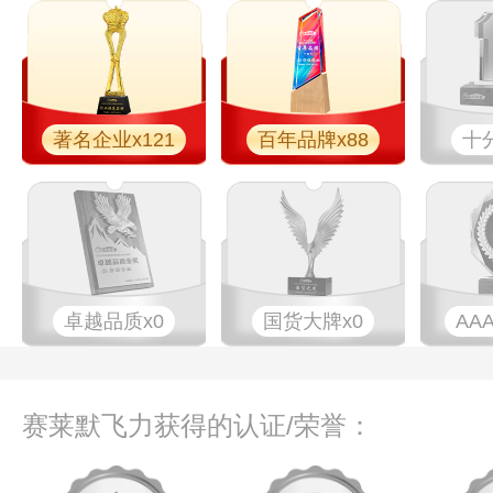
著名企业x121
百年品牌x88
十
卓越品质x0
国货大牌x0
AA
赛莱默飞力获得的认证/荣誉：