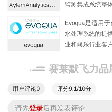
监测集成系统整
XylemAnalytics赛莱默分析仪器
Xylem Anal
Evoqua是适
YSI、SonTek、W
水处理系统的提
业和娱乐行业客
evoqua
华珂百年水处理
品牌的无人能及
赛莱默飞力品
动型技...
用户评论
0
评分9.1/10分
请先
登录
后再发表评论