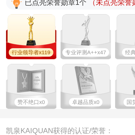
已点亮荣誉勋章1个
（未点亮荣誉勋
行业领导者x119
专业​评测A++x47
经典
赞不绝口x0
卓越品质x0
国
凯泉KAIQUAN获得的认证/荣誉：