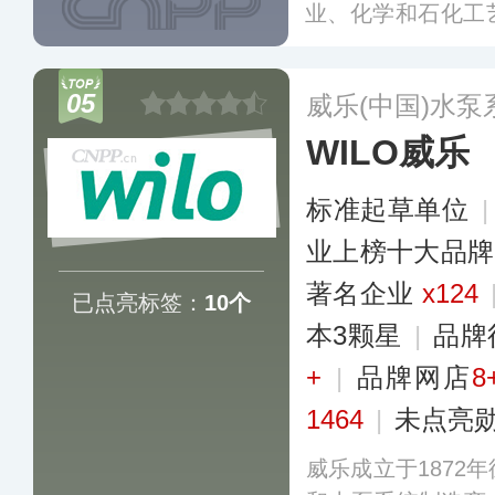
业、化学和石化工
享有很高声誉，上
家分公司、服务中
05
威乐(中国)水
引领地位。
更多
WILO威乐
标准起草单位
业上榜十大品牌
著名企业
x124
已点亮标签：
10个
本3颗星
|
品牌
+
|
品牌网店
8
1464
|
未点亮
威乐成立于1872