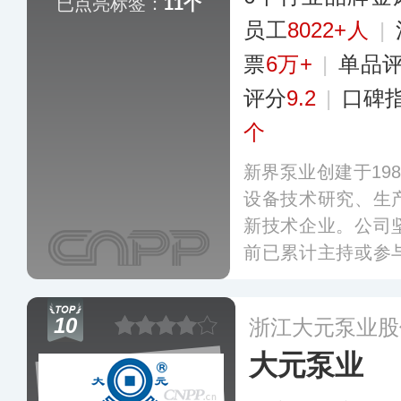
已点亮标签：
11个
员工
8022+人
|
票
6万+
|
单品
评分
9.2
|
口碑
个
新界泵业创建于19
设备技术研究、生
新技术企业。公司
前已累计主持或参
标准，累计获得授
营服务商千余家，
10
浙江大元泵业股
大元泵业