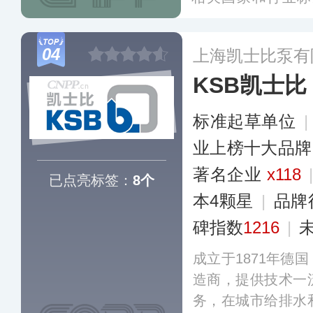
务、效率创新的产
务体系闻名，公司
04
上海凯士比泵有
温机组、物联网消
KSB凯士比
等，在高效节能、
果。
更多
标准起草单位
业上榜十大品牌
著名企业
x118
已点亮标签：
8个
本4颗星
|
品牌
碑指数
1216
|
成立于1871年德
造商，提供技术一
务，在城市给排水