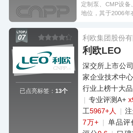
定制泵、CMP设
地位，其于2006
包括通用泵、定制
产品和解决方案，
07
利欧集团股份有
利、供热和水治理
利欧LEO
区域服务中心和网
市。
更多
深交所上市公
家企业技术中
行业上榜十大品
已点亮标签：
13个
|
专业评测A+
x
工
5967+人
|
注
7万+
|
单品评