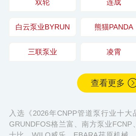
双轮
连成
于农业排灌、生活
水处理等领域。
更
白云泵业BYRUN
熊猫PANDA
三联泵业
凌霄
查看更多
入选《2026年CNPP管道泵行业十
GRUNDFOS格兰富、南方泵业FCNP、
士比、WILO威乐、EBARA荏原机械