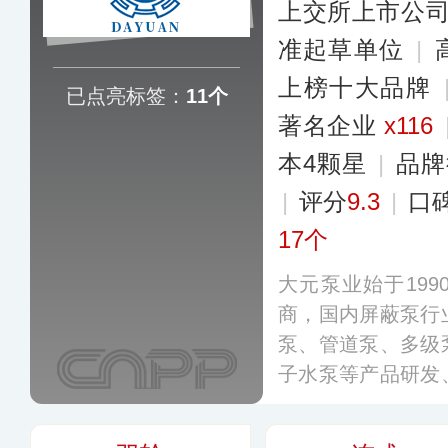
上交所上市公
准起草单位
|
上榜十大品牌
已点亮标签：
11个
著名企业
x116
本4颗星
|
品牌
|
评分
9.3
|
口
17个
大元泵业始于19
商，国内屏蔽泵行
泵、管道泵、多级
子水泵等产品研发
票代码：60375
之一，公司已获得