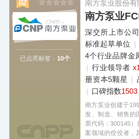
02
南方泵业股份有
品应用于多个重大
南方泵业FC
筑。
更多
深交所上市公
标准起草单位
|
4个行业品牌金
已点亮标签：
10个
|
行业领导者
x
册资本5颗星
|
|
口碑指数
1503
南方泵业创建于19
发、制造、销售的
票代码：30014
案领域的佼佼者，