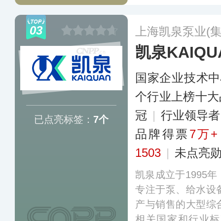
获工信部“单项冠军
DLF系列不锈钢轻型
03
上海凯泉泵业(集
CHLFT系列不锈
凯泉KAIQU
60多个国家和地区
国家企业技术中
个行业上榜十大
冠
|
行业领导
已点亮标签：
7个
品牌得票
7万+
1503
|
未点亮
凯泉成立于1995
专注于泵、给水设
产与销售的大型综
相关国家和行业标