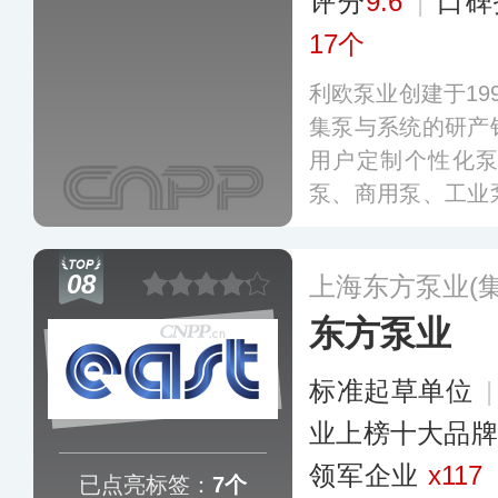
评分
9.6
|
口碑
17个
利欧泵业创建于19
集泵与系统的研产
用户定制个性化
泵、商用泵、工业
服务于空调暖通、
保、园林机械、能
08
上海东方泵业(
东方泵业
标准起草单位
业上榜十大品牌
领军企业
x117
已点亮标签：
7个