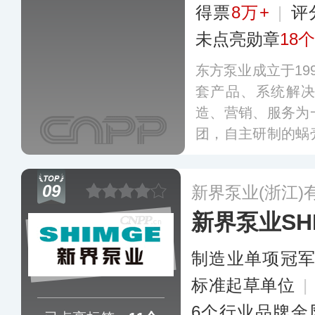
得票
8万+
|
评
未点亮勋章
18个
东方泵业成立于19
套产品、系统解
造、营销、服务为
团，自主研制的蜗
拆式双吸泵、外冷
余项国家专利，产
09
新界泵业(浙江)
得到应用，其在全
新界泵业SH
机构，为广大客户
更多
制造业单项冠
标准起草单位
|
6个行业品牌金