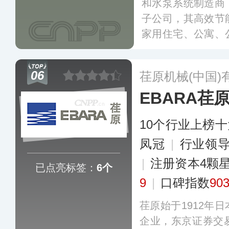
和水泵系统制造商
子公司，其高效节
家用住宅、公寓、
医院和酒店等。威乐
为中国用户提供适
06
荏原机械(中国)
案，产品涵盖供热
EBARA荏
水处理以及工业等
10个行业上榜
凤冠
|
行业领
|
注册资本4颗
已点亮标签：
6个
9
|
口碑指数
90
荏原始于1912年
企业，东京证券交