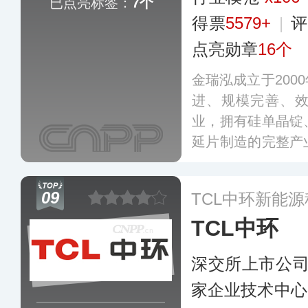
已点亮标签：
7个
得票
5579+
|
评
点亮勋章
16个
金瑞泓成立于200
进、规模完善、
业，拥有硅单晶锭
延片制造的完整产
片，可以生产数千
于集成电路及功率
09
TCL中环新能
TCL中环
深交所上市公
家企业技术中心