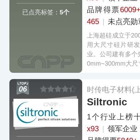
品牌得票
6009
已点亮标签：
5个
465
|
未点亮勋
上海超硅成立于20
用大尺寸硅片研
业。公司建有多个
0mm~300mm
延片、氩气退火片
模拟电路、存储器
06
时传电子材料(
Siltronic
1个行业上榜
x93
|
领军企业