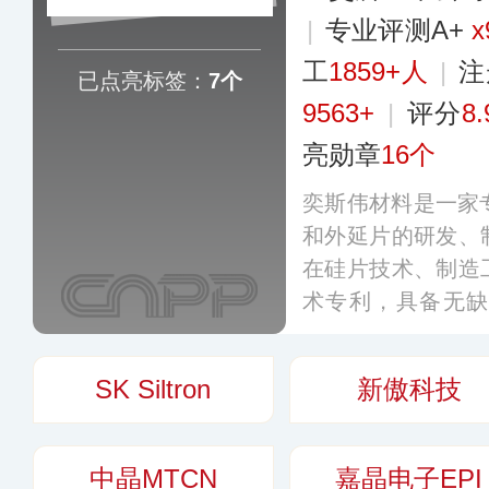
|
专业评测A+
x
工
1859+人
|
注
已点亮标签：
7个
9563+
|
评分
8.
亮勋章
16个
奕斯伟材料是一家
和外延片的研发、
在硅片技术、制造
术专利，具备无
长、硅片加工等自
力，其产品广泛应
SK Siltron
新傲科技
人工智能等领域。
中晶MTCN
嘉晶电子EPI