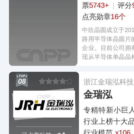
票
5743+
|
评分
点亮勋章
16个
中欣晶圆成立于20
路用半导体晶圆片
企业。目前公司拥
现从半导体单晶晶棒
加工的完整生产，
万片，涵盖单晶锭
08
浙江金瑞泓科技
更多
金瑞泓
专精特新小巨
行业上榜十大
行业模范
x106