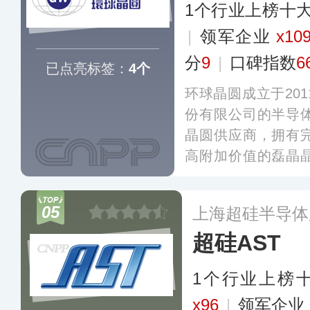
1个行业上榜十
|
领军企业
x10
分
9
|
口碑指数
6
已点亮标签：
4个
环球晶圆成立于20
份有限公司的半导
晶圆供应商，拥有
高附加价值的磊晶
退火晶圆、SOI晶
材料等利基产品。
05
上海超硅半导体
大利、新加坡等国
超硅AST
1个行业上榜
x96
|
领军企业