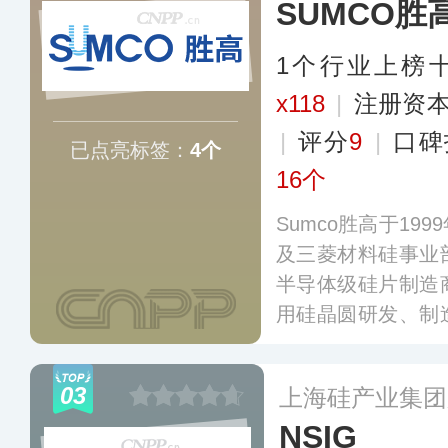
SUMCO胜
1个行业上榜
x118
|
注册资本
|
评分
9
|
口碑
已点亮标签：
4个
16个
Sumco胜高于19
及三菱材料硅事业
半导体级硅片制造
用硅晶圆研发、制
前，公司建有多个
国、新加坡等国家
03
上海硅产业集团
NSIG