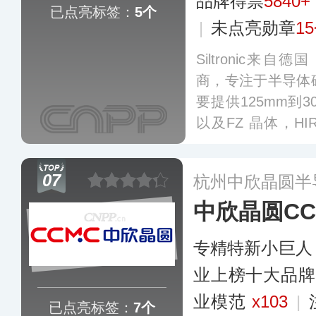
品牌得票
5840+
已点亮标签：
5个
|
未点亮勋章
1
Siltronic
商，专注于半导体
要提供125mm到
以及FZ 晶体，HIREF
圆等特殊产品，业
美等全球多个国家
07
杭州中欣晶圆半
中欣晶圆CC
专精特新小巨人
业上榜十大品牌
业模范
x103
|
已点亮标签：
7个