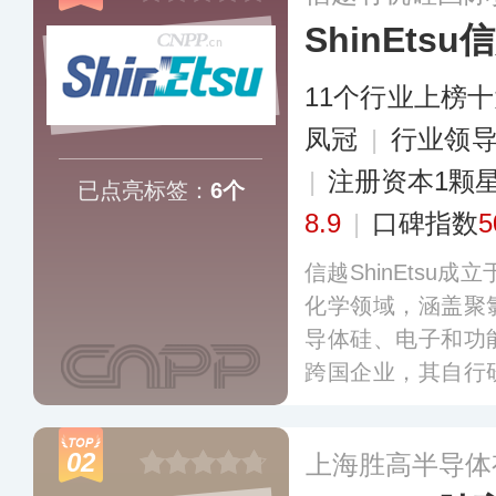
ShinEtsu
11个行业上榜
凤冠
|
行业领
|
注册资本1颗
已点亮标签：
6个
8.9
|
口碑指数
5
信越ShinEtsu
化学领域，涵盖聚
导体硅、电子和功
跨国企业，其自行
维素衍生物等原材
国、新加坡以及中
02
上海胜高半导体
售网络。
更多