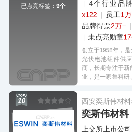
|
4个行业品
已点亮标签：
9个
x122
|
员工
1
品牌得票
2万+
|
未点亮勋章
1
创立于1958年，
光伏电池组件供
商，长期专注于新
业，是一家集科研
上市公司，拥有独
器件和新能源材料
10
西安奕斯伟材料
全球光伏行业硅片
奕斯伟材料
制造标杆。
更多
上交所上市公司