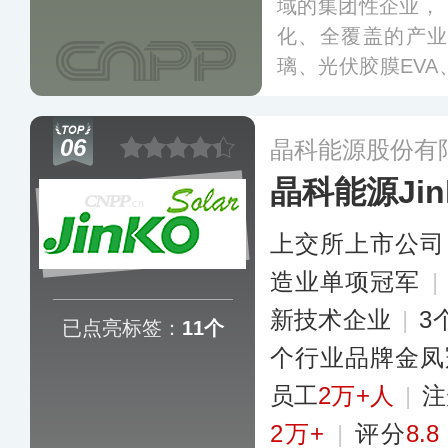
域的集团性企业，
化、全覆盖的产
璃、光伏胶膜EV
池、大尺寸高效组
切片产能达到100
06
晶科能源股份有
W、组件达15.5
晶科能源Jink
能。
更多
上交所上市公司
造业单项冠军
|
新技术企业
|
3
已点亮标签：
11个
个行业品牌金凤
员工
2万+人
|
注
2万+
|
评分
8.8