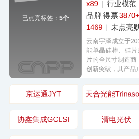
x89
|
行业模范
品牌得票
3870
已点亮标签：
5个
1469
|
未点亮
云南宇泽成立于20
能单晶硅棒、硅片
片的全尺寸制造商
创新突破，其产品广泛
三大主流技术路线
和江西宜春设立了
京运通JYT
天合光能Trinasol
协鑫集成GCLSI
清电光伏