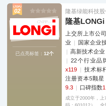
器件和新能源材料
02
隆基绿能科技股
全球光伏行业硅片
隆基LONGi
制造标杆。
更多
上交所上市公
业
|
国家企业
|
高新技术企业
已点亮标签：
12个
|
22个行业品
x119
|
技术标
注册资本5颗星
9.3
|
口碑指数
1
成立于2000年，
码：601012）