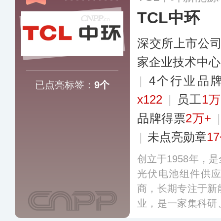
TCL中环
深交所上市公
家企业技术中心
|
4个行业品
已点亮标签：
9个
x122
|
员工
1
品牌得票
2万+
|
未点亮勋章
1
创立于1958年，
光伏电池组件供
商，长期专注于新
业，是一家集科研
上市公司，拥有独