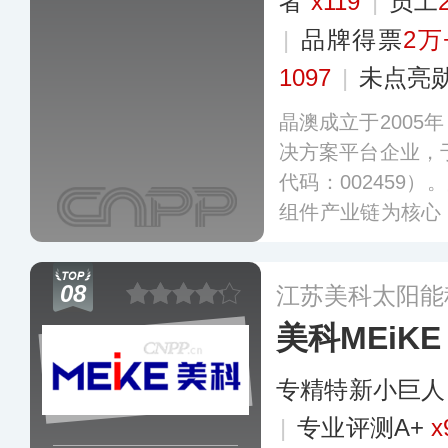
者
x119
|
员工
|
品牌得票
2万
1097
|
未点亮
晶澳成立于2005
决方案平台企业，于
代码：002459
组件产业链为核心
材料、光伏系统、
外建造了13个销售
08
江苏美科太阳能
5个国家和地区。
美科MEiKE
专精特新小巨人
|
专业评测A+
x