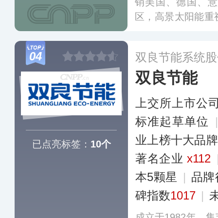
销美国、德国、意
区，高景太阳能重
在硅片领域取得多
2mm、210mm
04
双良节能系统股
效光伏组件。
更多
双良节能
上交所上市公
标准起草单位
业上榜十大品牌
已点亮标签：
10个
著名企业
x112
本5颗星
|
品牌
碑指数
1017
|
成立于1982年，