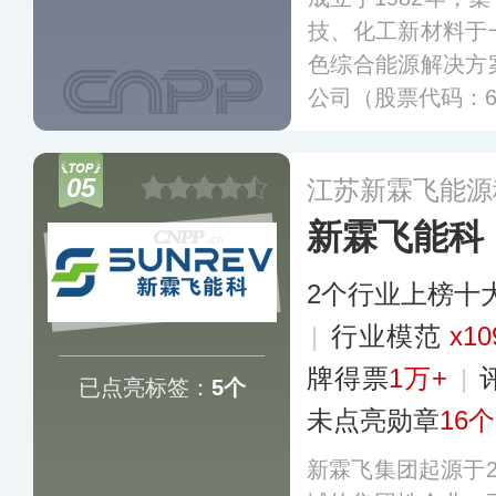
技、化工新材料于
色综合能源解决方
公司（股票代码：6
力、化工等工业领
民用领域量身定做
05
江苏新霖飞能源
效益为一体的溴化
新霖飞能科
2个行业上榜十
|
行业模范
x10
牌得票
1万+
|
已点亮标签：
5个
未点亮勋章
16个
新霖飞集团起源于2