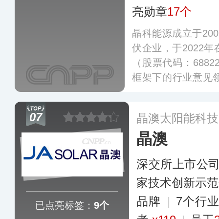
亮勋章
17个
晶科能源成立于20
伏企业，于2022
（股票代码：6882
框架下的行业意见领袖
色倡议，晶科能源
片生产到组件组装的
07
晶澳太阳能科技
全球多个国家布有
晶澳
深交所上市公
家技术创新示范
品牌
|
7个行
已点亮标签：
9个