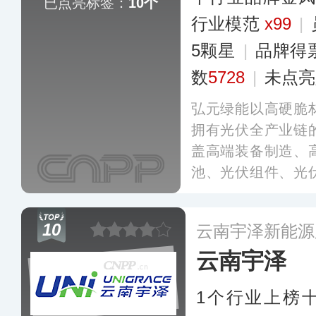
已点亮标签：
10个
行业模范
x99
|
5颗星
|
品牌得
数
5728
|
未点亮
弘元绿能以高硬脆
拥有光伏全产业链
盖高端装备制造、
池、光伏组件、光
产业生态集成商，
域的自主研发与创
10
云南宇泽新能源
拥有自主的技术优
云南宇泽
个国家和地区。
更
1个行业上榜