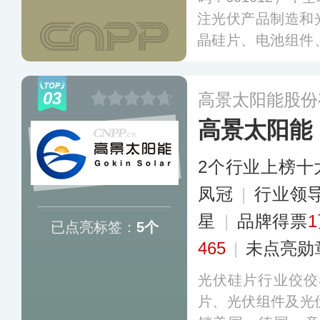
注光伏产品制造和
晶硅片、电池组件
色能源解决方案、
于成为全球清洁能
03
高景太阳能股份
者，在光伏行业有
高景太阳能
2个行业上榜十
凤冠
|
行业领
星
|
品牌得票
已点亮标签：
5个
465
|
未点亮勋
光伏硅片行业佼佼
片、光伏组件及光