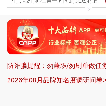
们，我们将在第一时间删除或更正。
申请删除>>
平台自有内容（文字、
标、LOGO 等）知识产权归本站所
复制、转载、商用。本站不生产产品
不代理、不招商、不提供中介服务。
持投资购买的观点或意见，页面信息
防诈骗提醒：勿兼职/勿刷单做任务
提交说明：
快速提交发布>>
提交品
2026年08月品牌知名度调研问卷>