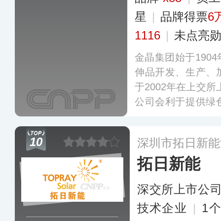
星
|
品牌得票
6
1116
|
未点亮
金晶集团始于190
伸品开发、生产、
于2002年在上交所
公司会利于提供绿
化产品及服务，包
在线镀膜玻璃、阳
10
深圳市拓日新能
璃、汽车玻璃、低
拓日新能
小苏打及小苏打洗
深交所上市公
技术企业
|
1