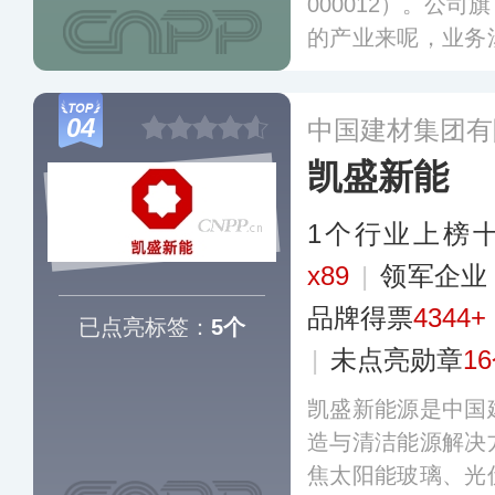
000012）。公
的产业来呢，业务
程玻璃、电子玻璃
及销售网络覆盖全
04
中国建材集团有
全球约60个国家
凯盛新能
1个行业上榜
x89
|
领军企
品牌得票
4344+
已点亮标签：
5个
|
未点亮勋章
1
凯盛新能源是中国
造与清洁能源解决
焦太阳能玻璃、光