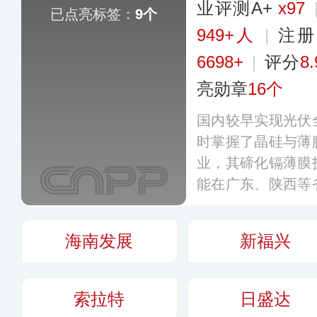
业评测A+
x97
已点亮标签：
9个
949+人
|
注册
6698+
|
评分
8.
亮勋章
16个
国内较早实现光伏
时掌握了晶硅与薄
业，其碲化镉薄膜
能在广东、陕西等
地，致力于持续为
高适配的清洁能源
海南发展
新福兴
外多个国家和地区
索拉特
日盛达