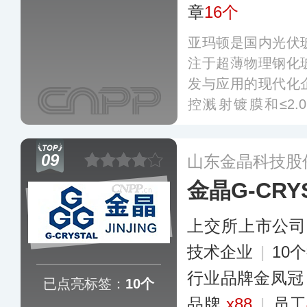
章
16个
亚玛顿是国内光伏
注于超薄物理钢化
发与应用的现代化
控溅射镀膜和≤2
术，在业界享有较
下产品已被广泛应
09
山东金晶科技股
化（BIPV）等市场
金晶G-CRY
上交所上市公司
技术企业
|
10
行业品牌金凤冠
已点亮标签：
10个
品牌
x88
|
员工