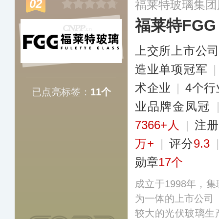
02
福莱特玻璃集团
品，市场占有率高
福莱特FGG
的佼佼者。
更多
上交所上市公
造业单项冠军
术企业
|
4个
已点亮标签：
11个
业品牌金凤冠
7366+人
|
注册
万+
|
评分
9.3
勋章
17个
成立于1998年，
为一体的上市公司（
较大的光伏玻璃生