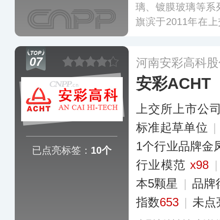
璃、镀膜玻璃等系
旗滨于2011年在上
6），参与了《动
标准起草工作，旗
07
河南安彩高科股
地区。
更多
安彩ACHT
上交所上市公
标准起草单位
|
1个行业品牌金
已点亮标签：
10个
行业模范
x98
本5颗星
|
品牌
指数
653
|
未点