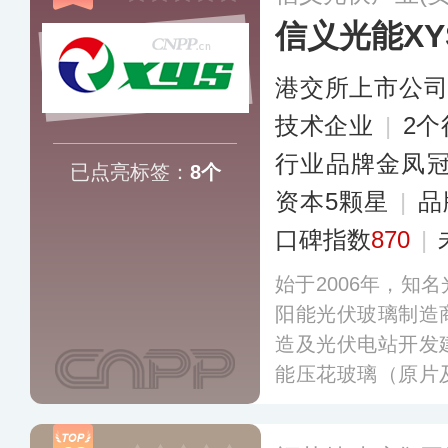
信义光能XY
港交所上市公
技术企业
|
2
行业品牌金凤
已点亮标签：
8个
资本5颗星
|
品
口碑指数
870
|
始于2006年，知
阳能光伏玻璃制造
造及光伏电站开发
能压花玻璃（原片
及背板玻璃，在国
地，为全球主要的