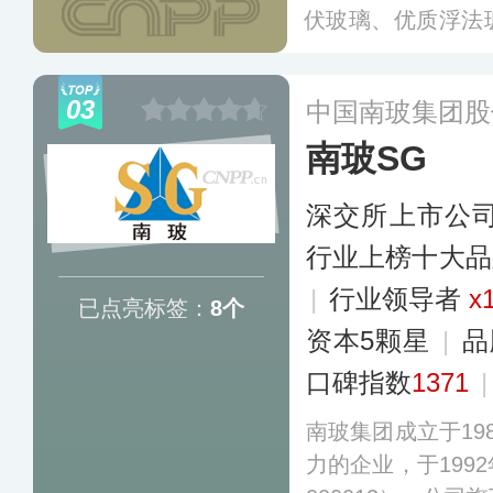
伏玻璃、优质浮法
大领域，并涉及太
矿开采，通过多年
03
中国南玻集团股
代，已形成完整的
南玻SG
深交所上市公
行业上榜十大品
|
行业领导者
x
已点亮标签：
8个
资本5颗星
|
品
口碑指数
1371
南玻集团成立于19
力的企业，于199