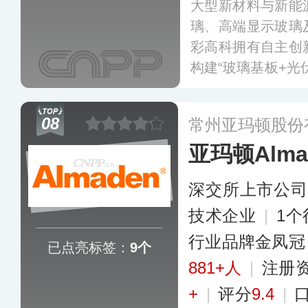
大型新材料与新能
璃、高端显示玻璃
彩高科拥有自主创
构建“玻璃基板+光
品在双玻组件细分
被广泛应用于太阳
08
常州亚玛顿股份
多
亚玛顿Alma
深交所上市公司
技术企业
|
1
行业品牌金凤冠
已点亮标签：
9个
881+人
|
注册
+
|
评分
9.4
|