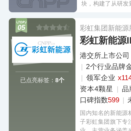
块，构建了从研发
主创新的碲化镉发电
一体化领域形成独
05
彩虹集团新能源
于工业厂房、市政
彩虹新能源IR
港交所上市公司
|
2个行业品牌
|
领军企业
x11
已点亮标签：
8个
资本4颗星
|
品
口碑指数
599
|
国内知名的新能源
子彩虹集团旗下专
业，主营业务涵盖