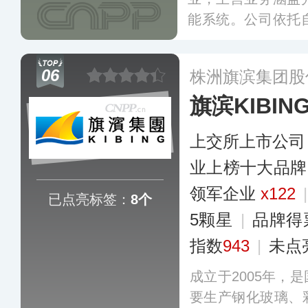
能系统。公司依托
核心技术，在全球
位，目前其产品已
06
株洲旗滨集团股
式光伏等场景。
更
旗滨KIBIN
上交所上市公司
业上榜十大品牌
领军企业
x122
已点亮标签：
8个
5颗星
|
品牌得
指数
943
|
未点
成立于2005年，
要生产钢化玻璃、