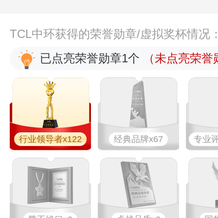
TCL中环获得的荣誉勋章/虚拟奖杯情况
已点亮荣誉勋章1个
（未点亮荣誉勋
行业领导者x122
经典品牌x67
专业​评