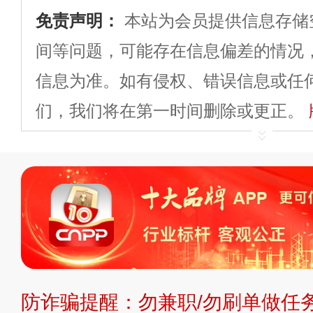
免责声明：
本站为会员提供信息存储
间等问题，可能存在信息偏差的情况
信息为准。如有侵权、错误信息或任
们，我们将在第一时间删除或更正。
申请删除>>
平台自有内容（文字、
标、LOGO 等）知识产权归本站所
复制、转载、商用。本站不生产产品
不代理、不招商、不提供中介服务。
持投资购买的观点或意见，页面信息
防诈骗提醒：勿兼职/勿刷单做任务
提交说明：
快速提交发布>>
提交品