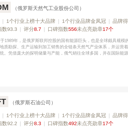
OM
（俄罗斯天然气工业股份公司）
|
1个行业上榜十大品牌
|
1个行业品牌金凤冠
|
品牌得
数93.3
|
评分
8.7
|
口碑指数
556
未点亮勋章
17个
气始于1989年，是俄罗斯联邦控股的国有能源巨头，也是‌全球颇具规模
从地质勘探、生产运输到加工销售的全链条天然气产业体系，并运营
统。凭借庞大的探明储量与产能，俄气销往全球多国，并在国际能
FT
（俄罗斯石油公司）
|
1个行业上榜十大品牌
|
1个行业品牌金凤冠
|
品牌得
数92.2
|
评分
8.3
|
口碑指数
492
未点亮勋章
17个