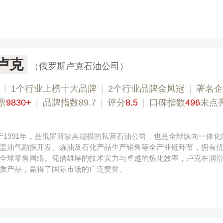
L卢克
（俄罗斯卢克石油公司）
|
1个行业上榜十大品牌
|
2个行业品牌金凤冠
|
著名企
票
9830+
|
品牌指数89.7
|
评分
8.5
|
口碑指数
496
未点
成立于1991年，是俄罗斯较具规模的私营石油公司，也是全球纵向一体
盖油气勘探开发、炼油及石化产品生产销售等全产业链环节，拥有
全球零售网络。凭借雄厚的技术实力与卓越的炼化效率，卢克在润
质产品，赢得了国际市场的广泛赞誉。