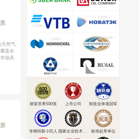
票
的天然气
着覆盖全
源市场具
财富世界500强
上市公司
制造业单项冠军
票
专精特新小巨人
国家企业技术中心
标准起草单位