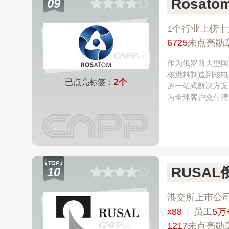
Rosato
09
1个行业上榜十
6725
未点亮勋
作为俄罗斯大型国
核燃料制造到核电
已点亮标签：
2个
的一站式解决方案
为全球客户交付清
RUSAL
10
港交所上市公
x88
|
员工
5万
1217
未点亮勋