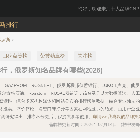
您好，欢迎来到十大品牌CNPP
斯排行
俄罗斯
>
口碑点赞榜
荣誉勋章榜
关注榜
，俄罗斯知名品牌有哪些(2026)
GAZPROM、ROSNEFT、俄罗斯联邦储蓄银行、LUKOIL卢克、俄
eftegas苏尔古特石油、Rosatom、RUSAL俄铝等，该名录是以大数据算法、
威资料，综合多家机构媒体和网站公布的排行榜单数据，结合专业独立的
络投票、评价评论、点赞口碑打分等因素在网站显示的结果。由用户企业
评测研究得出，排序不分先后，仅提供参考使用。
详情>>
我喜欢的品牌投票
品牌榜更新时间：2026年07月14日 （榜中榜