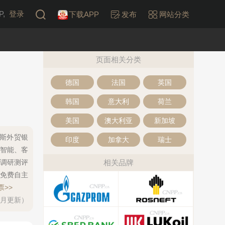
,
登录
下载APP
发布
网站分类
页面相关分类
德国
法国
英国
韩国
意大利
荷兰
美国
澳大利亚
新加坡
罗斯外贸银
印度
加拿大
瑞士
人工智能、客
调研测评
相关品牌
免费自主
>>
每月更新）