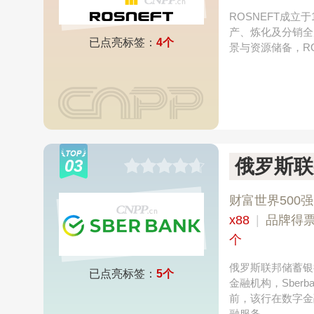
ROSNEFT成
产、炼化及分销全
已点亮标签：
4个
景与资源储备，R
俄罗斯联
03
财富世界500强
x88
|
品牌得
个
俄罗斯联邦储蓄银
已点亮标签：
5个
金融机构，Sbe
前，该行在数字金
融服务。