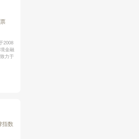
票
2008
跨境金融
，致力于
碑指数