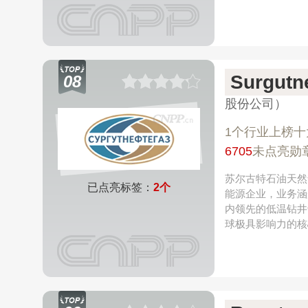
Surgut
08
股份公司）
1个行业上榜十
6705
未点亮勋
苏尔古特石油天然气
已点亮标签：
2个
能源企业，业务涵
内领先的低温钻井
球极具影响力的核