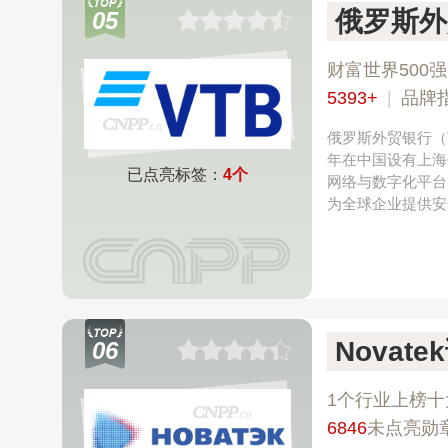
俄罗斯外
05
财富世界500强
5393+
|
品牌指
俄罗斯外贸银行（V
年在中国设有上海
已点亮标签：
4个
网络与数字化平台
为全球企业提供安
Novat
06
1个行业上榜十
6846
未点亮勋