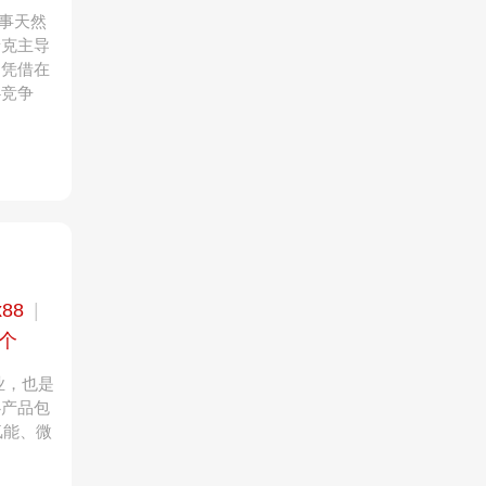
从事天然
泰克主导
。凭借在
心竞争
x88
|
4个
业，也是
心产品包
氢能、微