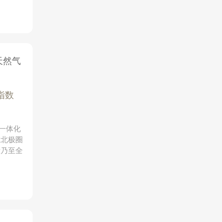
天然气
指数
向一体化
在北极圈
斯乃至全