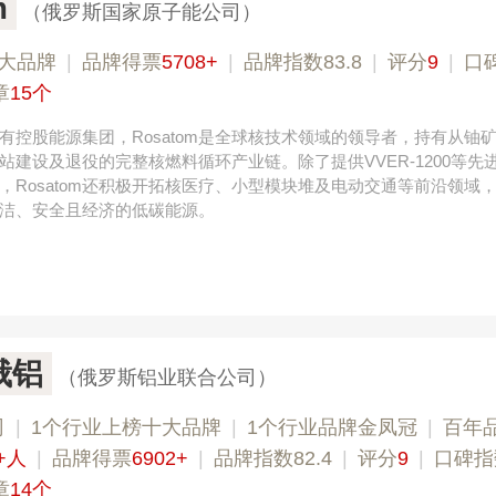
m
（俄罗斯国家原子能公司）
大品牌
|
品牌得票
5708+
|
品牌指数83.8
|
评分
9
|
口
章
15个
有控股能源集团，Rosatom是全球核技术领域的领导者，持有从铀
站建设及退役的完整核燃料循环产业链。除了提供VVER-1200等先
，Rosatom还积极开拓核医疗、小型模块堆及电动交通等前沿领域
洁、安全且经济的低碳能源。
俄铝
（俄罗斯铝业联合公司）
司
|
1个行业上榜十大品牌
|
1个行业品牌金凤冠
|
百年
+人
|
品牌得票
6902+
|
品牌指数82.4
|
评分
9
|
口碑指
章
14个