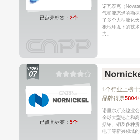
诺瓦泰克（Nova
气和液态烃的勘探
已点亮标签：
2个
了多个大型液化天
极地环境下的技术
力。
Nornic
07
1个行业上榜十
品牌得票
5804
诺里尔斯克镍业公司
全球大型钯金和高
已点亮标签：
5个
括铂、铜及多种贵金
电子等新兴领域的