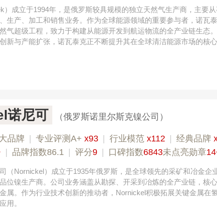
tek）成立于1994年，是俄罗斯较具规模的独立天然气生产商，主要
、生产、加工和销售业务。作为全球能源领域的重要参与者，诺瓦
然气超级工程，致力于构建从能源开发到航运物流的全产业链生态
创新与产能扩张，诺瓦泰克正不断提升其在全球清洁能源市场的核
kel诺尼可
（俄罗斯诺里尔斯克镍公司）
大品牌
|
专业评测A+
x93
|
行业模范
x112
|
经典品牌
+
|
品牌指数86.1
|
评分
9
|
口碑指数
6843
未点亮勋章
1
（Nornickel）成立于1935年俄罗斯，是全球领先的采矿和冶金企
品位镍生产商。公司业务涵盖从勘探、开采到冶炼的全产业链，核
属。作为行业技术创新的推动者，Nornickel积极拓展关键金属在
应用。