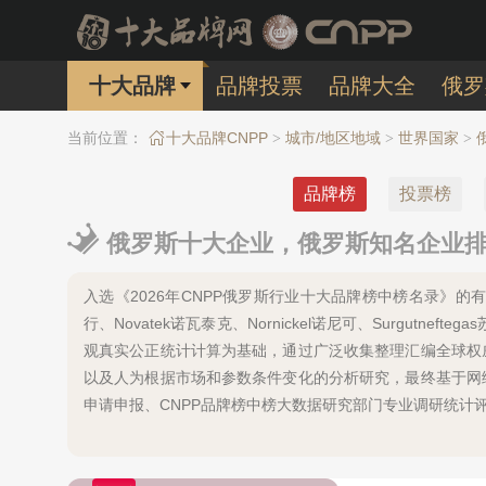
十大品牌
品牌投票
品牌大全
俄罗
当前位置：
十大品牌CNPP
城市/地区地域
世界国家
>
>
>
品牌榜
投票榜
俄罗斯十大企业，俄罗斯知名企业排行
入选《2026年CNPP俄罗斯行业十大品牌榜中榜名录》的有：
行、Novatek诺瓦泰克、Nornickel诺尼可、Surgutn
观真实公正统计计算为基础，通过广泛收集整理汇编全球权
以及人为根据市场和参数条件变化的分析研究，最终基于网
申请申报、CNPP品牌榜中榜大数据研究部门专业调研统计