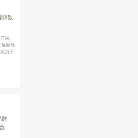
碑指数
矿开采、
进反应堆
，致力于
品牌
数