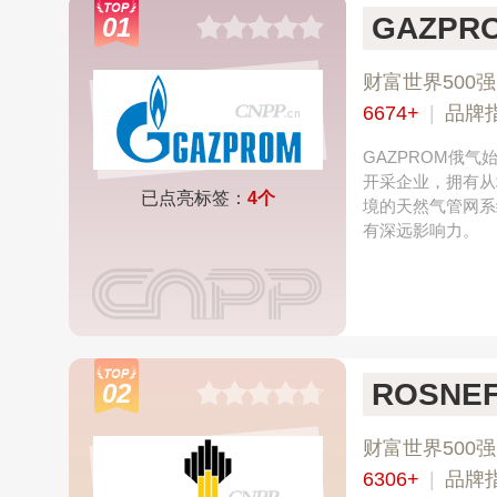
GAZPR
01
财富世界500强
6674+
|
品牌指
GAZPROM俄
开采企业‌，拥有
已点亮标签：
4个
境的天然气管网系
有深远影响力。
ROSNE
02
财富世界500强
6306+
|
品牌指