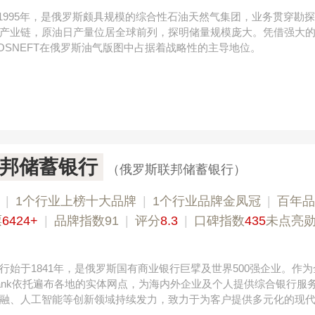
立于1995年，是俄罗斯颇具规模的综合性石油天然气集团，业务贯穿勘
产业链，原油日产量位居全球前列，探明储量规模庞大。凭借强大
OSNEFT在俄罗斯油气版图中占据着战略性的主导地位。
邦储蓄银行
（俄罗斯联邦储蓄银行）
|
1个行业上榜十大品牌
|
1个行业品牌金凤冠
|
百年品
票
6424+
|
品牌指数91
|
评分
8.3
|
口碑指数
435
未点亮
冰尊BENSHION 4008-276-278
行始于1841年，是俄罗斯国有商业银行巨擘及世界500强企业。作
rbank依托遍布各地的实体网点，为海内外企业及个人提供综合银行服
融、人工智能等创新领域持续发力，致力于为客户提供多元化的现