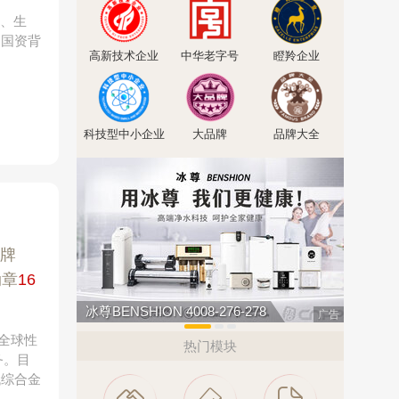
探、生
的国资背
高新技术企业
中华老字号
瞪羚企业
科技型中小企业
大品牌
品牌大全
牌
勋章
16
欧陆OULU 0760-23220123
亚通Aton
广告
为全球性
热门模块
务。目
代综合金