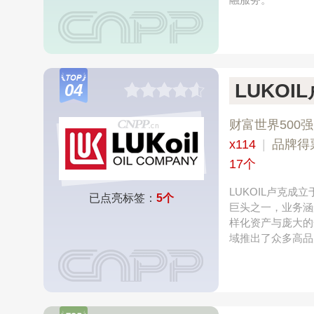
LUKOI
04
财富世界500强
x114
|
品牌得
17个
LUKOIL卢克
已点亮标签：
5个
巨头之一，业务涵
样化资产与庞大的
域推出了众多高品