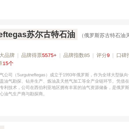
neftegas苏尔古特石油
（俄罗斯苏古特石油
大品牌
|
品牌得票
5575+
|
品牌指数85
|
评分
9
|
口碑
章
15个
公司（Surgutneftegas）成立于1993年俄罗斯，作为全球大型纵
盖油气勘探、钻井生产、炼油及天然气加工等全产业链环节。凭借
专利技术，公司在西伯利亚地区拥有丰富的油气资源储备，是俄罗
心油气生产商与勘探商。