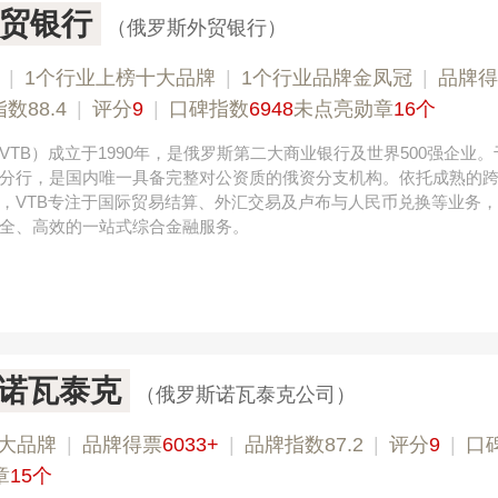
贸银行
（俄罗斯外贸银行）
|
1个行业上榜十大品牌
|
1个行业品牌金凤冠
|
品牌得
数88.4
|
评分
9
|
口碑指数
6948
未点亮勋章
16个
TB）成立于1990年，是俄罗斯第二大商业银行及世界500强企业。于
分行，是国内唯一具备完整对公资质的俄资分支机构。依托成熟的
，VTB专注于国际贸易结算、外汇交易及卢布与人民币兑换等业务
全、高效的一站式综合金融服务。
ek诺瓦泰克
（俄罗斯诺瓦泰克公司）
大品牌
|
品牌得票
6033+
|
品牌指数87.2
|
评分
9
|
口
章
15个