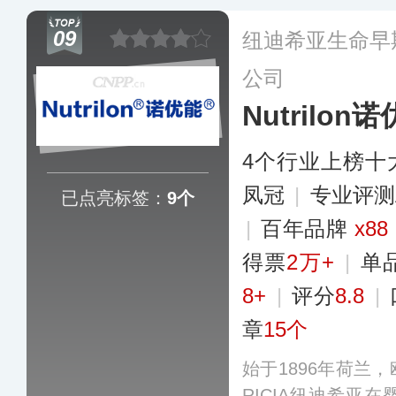
立了奶粉追溯系统
09
纽迪希亚生命早
罐装的每一步生产
公司
Nutrilon
4个行业上榜十
凤冠
|
专业评测
已点亮标签：
9个
|
百年品牌
x88
得票
2万+
|
单
8+
|
评分
8.8
|
章
15个
始于1896年荷兰
RICIA纽迪希亚