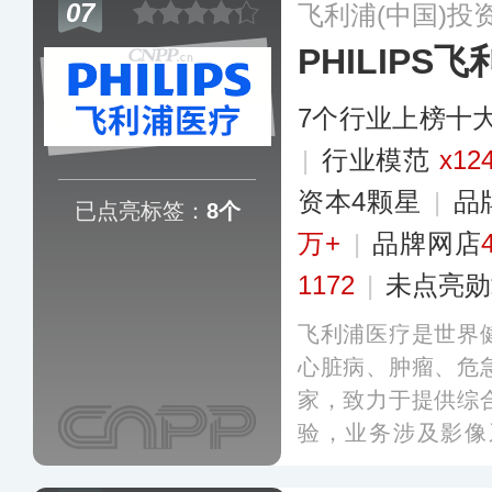
07
飞利浦(中国)投
网、智慧城市、
PHILIPS
场。
更多
7个行业上榜十
|
行业模范
x12
资本4颗星
|
品
已点亮标签：
8个
万+
|
品牌网店
1172
|
未点亮勋
飞利浦医疗是世界
心脏病、肿瘤、危
家，致力于提供综
验，业务涉及影像
案、‌监护系统及医