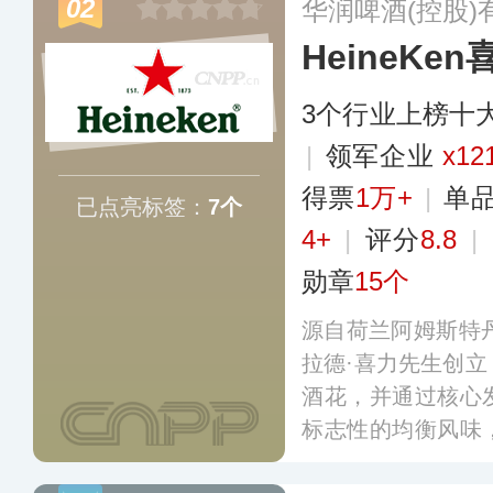
02
华润啤酒(控股)
区。
更多
HeineKen
3个行业上榜十
|
领军企业
x12
得票
1万+
|
单
已点亮标签：
7个
4+
|
评分
8.8
|
勋章
15个
源自荷兰阿姆斯特丹
拉德·喜力先生创
酒花，并通过核心
标志性的均衡风味
星标，已成为高品