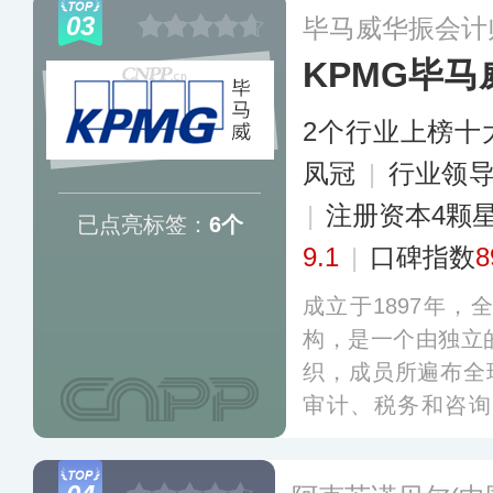
网络现已遍布海内
03
毕马威华振会计
KPMG毕马
2个行业上榜十
凤冠
|
行业领
|
注册资本4颗
已点亮标签：
6个
9.1
|
口碑指数
8
成立于1897年
构，是一个由独立
织，成员所遍布全
审计、税务和咨询
务、医疗保健、技
识而闻名。毕马威中