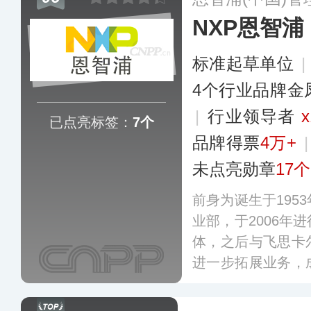
更多
NXP恩智浦
标准起草单位
|
4个行业品牌金
|
行业领导者
x
已点亮标签：
7个
品牌得票
4万+
未点亮勋章
17个
前身为诞生于195
业部，于2006年
体，之后与飞思卡
进一步拓展业务，
车供应商，在相关
应用涵盖安全互