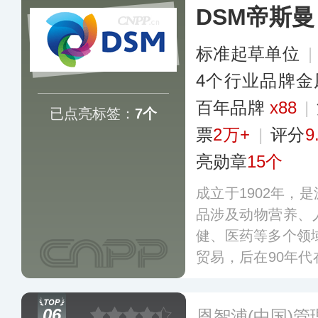
DSM帝斯曼
标准起草单位
|
4个行业品牌金
百年品牌
x88
|
已点亮标签：
7个
票
2万+
|
评分
9
亮勋章
15个
成立于1902年，
品涉及动物营养、
健、医药等多个领域
贸易，后在90年
产基地，经过几十
个分支机构，公司
06
恩智浦(中国)