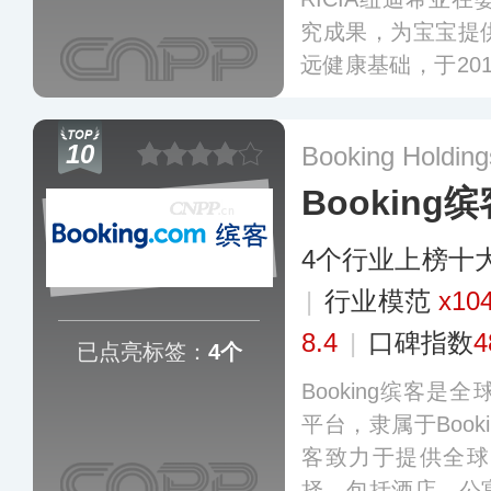
究成果，为宝宝提
远健康基础，于20
配方和优质奶源，
营养需求的欧洲原
10
Booking Holdi
宝健康成长。
更多
Booking缤
4个行业上榜十
|
行业模范
x10
8.4
|
口碑指数
4
已点亮标签：
4个
Booking缤客
平台，隶属于Booking
客致力于提供全球
择，包括酒店、公