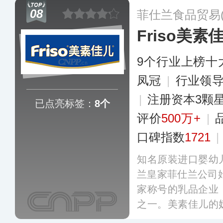
服务等多个方面，
08
菲仕兰食品贸易
治疗，再到健康管
Friso美素
程。
更多
9个行业上榜十
凤冠
|
行业领
|
注册资本3颗
已点亮标签：
8个
评价
500万+
|
口碑指数
1721
|
知名原装进口婴幼
兰皇家菲仕兰公司始
家称号的乳品企业
之一。美素佳儿的
员农场主联合经营