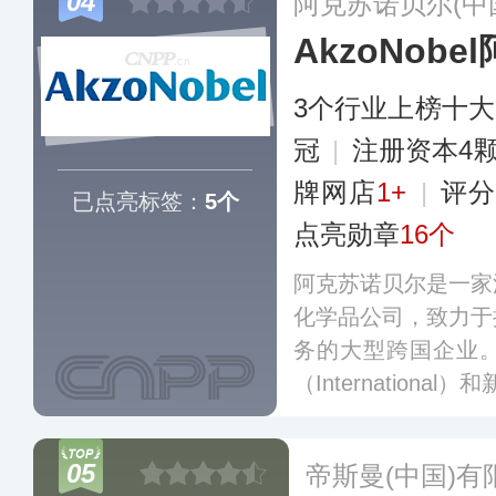
04
阿克苏诺贝尔(中
港，至今在全国3
AkzoNob
更多
3个行业上榜十
冠
|
注册资本4
牌网店
1+
|
评分
已点亮标签：
5个
点亮勋章
16个
阿克苏诺贝尔是一家
化学品公司，致力于
务的大型跨国企业
（Internationa
牌，主要为建筑、汽
提供专业的保护与色
05
帝斯曼(中国)有
遍布全球上百个国