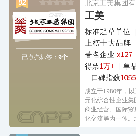
02
北京工美集团有
特许商品。
更多
工美
标准起草单位
上榜十大品牌
著名企业
x127
已点亮标签：
9个
得票
1万+
|
单
|
口碑指数
1055
成立于1980年，
元化综合性企业集
商业经营、国际贸
化交流等为一体。
华民族工艺美术