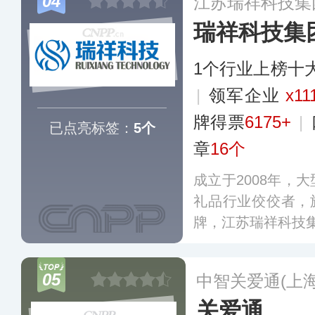
04
江苏瑞祥科技集
瑞祥科技集
1个行业上榜十
|
领军企业
x11
牌得票
6175+
|
已点亮标签：
5个
章
16个
成立于2008年，
礼品行业佼佼者，
牌，江苏瑞祥科技
05
中智关爱通(上
关爱通