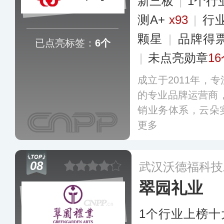
新三板
|
1个行
测A+
x93
|
行
颗星
|
品牌得
已点亮标签：
6个
|
未点亮勋章
1
成立于2011年，
的专业品牌运营商
销业务体系，云朵
更多
08
武汉沃德福科技
翠园礼业
1个行业上榜十