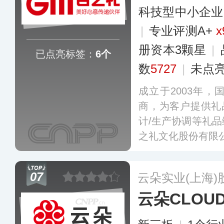
科技型中小企业
|
专业评测A+
x
册资本3颗星
|
已点亮标签：
6个
数
5727
|
未点
成立于2003年
商，为客户提供礼
计/生产协调等礼
之礼文化股份有限
07
云朵实业(上海
云朵CLOU