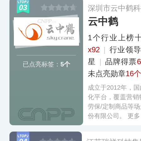
任，不断整合资源
03
深圳市云中鹤科
业有着较强的竞争
云中鹤
1个行业上榜
x92
|
行业领
星
|
品牌得票
6
已点亮标签：
5个
未点亮勋章
16
成立于2012年，
化平台，覆盖营销物
劳保/定制商品等
份有限公司。
更多