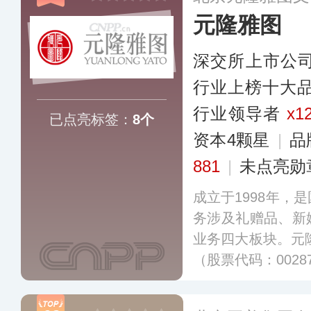
元隆雅图
深交所上市公
行业上榜十大
行业领导者
x1
已点亮标签：
8个
资本4颗星
|
品
881
|
未点亮勋
成立于1998年，
务涉及礼赠品、新
业务四大板块。元隆
（股票代码：002
术企业，北京冬奥
开发的商品，除此