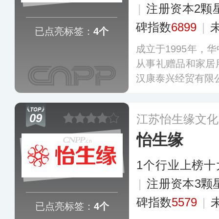
|
注册资本2颗
碑指数
6899
|
已点亮标签：
4个
成立于1995年，
从事礼赠品和家居
汉康泰兴经贸有限
09
江苏怡生缘文化
怡生缘
1个行业上榜十
|
注册资本3颗
碑指数
5579
|
已点亮标签：
4个