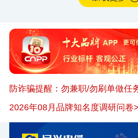
防诈骗提醒：勿兼职/勿刷单做任务
2026年08月品牌知名度调研问卷>