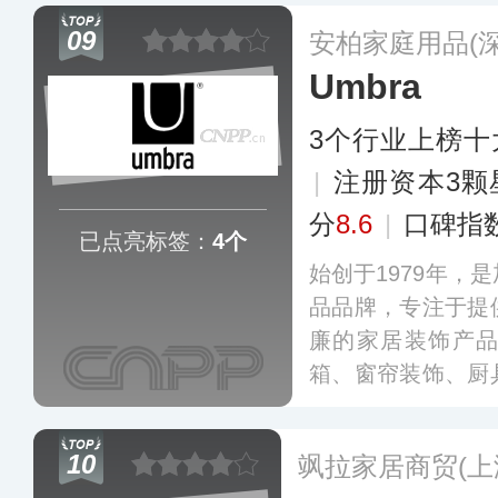
放在同一个卖场里
09
安柏家庭用品(
顾客提供了更多的
Umbra
3个行业上榜十
|
注册资本3颗
分
8.6
|
口碑指
已点亮标签：
4个
始创于1979年，
品品牌，专注于提
廉的家居装饰产
箱、窗帘装饰、厨
家具等，并致力于
尚设计和艳丽的色
10
飒拉家居商贸(上