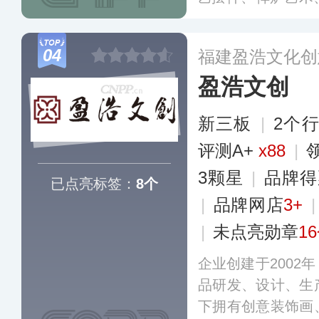
用具等，作为国内
品不仅是精美的收
04
福建盈浩文化创
的重要载体。
更多
盈浩文创
新三板
|
2个
评测A+
x88
|
3颗星
|
品牌得
已点亮标签：
8个
|
品牌网店
3+
|
未点亮勋章
1
企业创建于2002
品研发、设计、生
下拥有创意装饰画