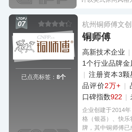
现，从大件的家具
风格，涵盖卧室、
07
杭州铜师傅文创
示。
更多
铜师傅
高新技术企业
1个行业品牌金
|
注册资本3颗
已点亮标签：
8个
品评价
2万+
|
口碑指数
922
|
企业创建于2014
格（银器）、快乐
牌，其中铜师傅已