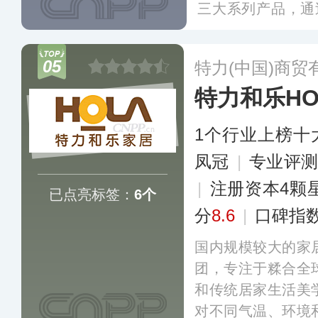
三大系列产品，通
交电商”为营销模
学生活的全产业链
05
特力(中国)商贸
特力和乐HO
1个行业上榜十
凤冠
|
专业评测
|
注册资本4颗
已点亮标签：
6个
分
8.6
|
口碑指
国内规模较大的家
团，专注于糅合全
和传统居家生活美
对不同气温、环境