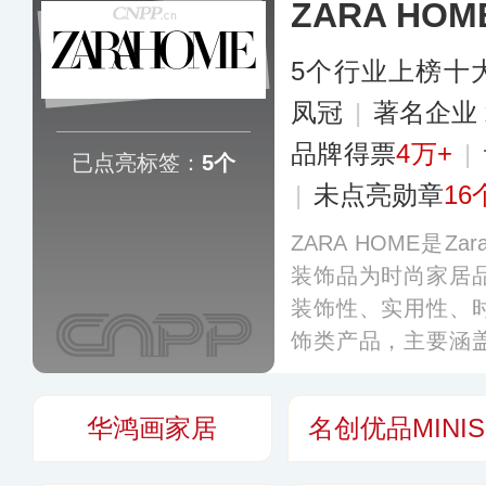
ZARA HO
5个行业上榜十
凤冠
|
著名企业
品牌得票
4万+
|
已点亮标签：
5个
|
未点亮勋章
16
ZARA HOME是
装饰品为时尚家居
装饰性、实用性、
饰类产品，主要涵
用品、家居装饰品
加上考究的品质重
华鸿画家居
名创优品MINIS
度。
更多