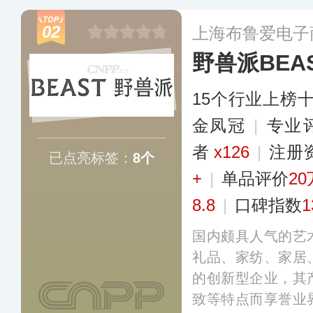
品。宜家采取全球
02
上海布鲁爱电子
立了十余个采购贸
野兽派BEA
拥有数百个商场。
15个行业上榜
金凤冠
|
专业​
者
x126
|
注册
已点亮标签：
8个
+
|
单品评价
20
8.8
|
口碑指数
1
国内颇具人气的艺
礼品、家纺、家居
的创新型企业，其
致等特点而享誉业