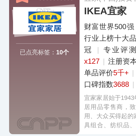
IKEA宜家
财富世界500强
行业上榜十大
冠
|
专业评测
已点亮标签：
10个
x127
|
注册资本
单品评价
5千+
|
口碑指数
3688
宜家家居始于194
居用品零售商，
用、大众买得起的
具组合、纺织品
品、厨房用品、