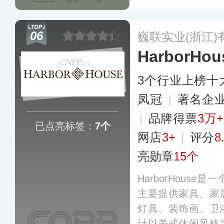
名设计品牌，有效
床品、餐具及家居
06
巍联实业(浙江)
名度和美誉度。
更
HarborHou
3个行业上榜十
凤冠
|
著名企
|
品牌得票
3万+
已点亮标签：
7个
网店
3+
|
评分
8
亮勋章
15个
HarborHous
主要提供家具、家
灯具、装饰画、卫
计以美式休闲风格