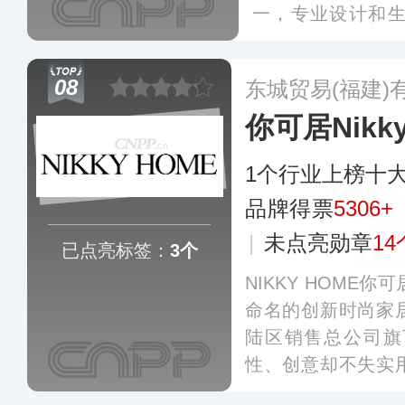
一，专业设计和
具，产品是以传统
现代设计理念创造
08
东城贸易(福建)
你可居Nikk
1个行业上榜十
品牌得票
5306+
|
未点亮勋章
14
已点亮标签：
3个
NIKKY HOME你可
命名的创新时尚家
陆区销售总公司旗
性、创意却不失实
法式风情，并通过