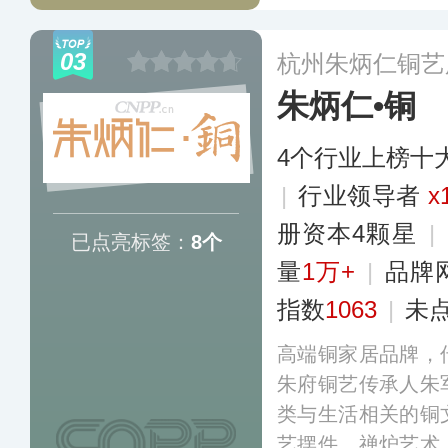
队和营销团队，目
创新性产品，在新
03
杭州朱炳仁铜艺
品牌影响力和市场
朱炳仁•铜
4个行业上榜十
|
行业领导者
x
册资本4颗星
|
已点亮标签：
8个
量
1万+
|
品牌
指数
1063
|
未
高端铜家居品牌，
朱府铜艺传承人朱
类与生活相关的铜
艺摆件、禅炉艺术