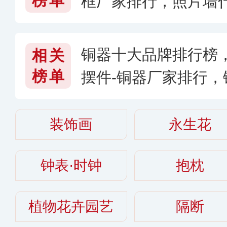
榜单
框厂家排行，照片墙什
6〉
铜器十大品牌排行榜
相关
榜单
摆件-铜器厂家排行
〔2026〕
装饰画
永生花
钟表·时钟
抱枕
植物花卉园艺
隔断