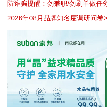
防诈骗提醒：勿兼职/勿刷单做任务
2026年08月品牌知名度调研问卷>