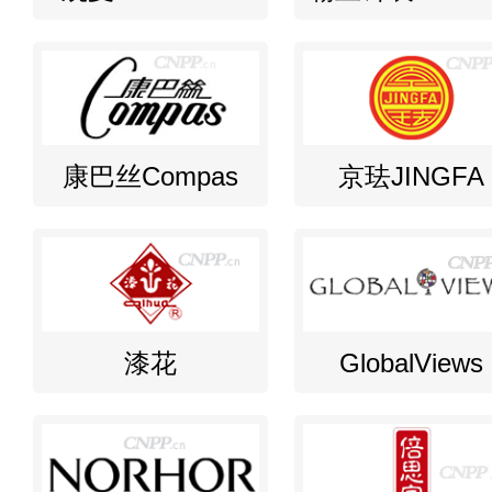
康巴丝Compas
京珐JINGFA
漆花
GlobalViews