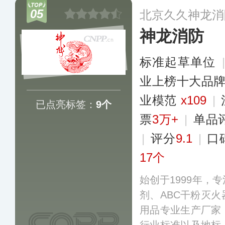
产品均经过严格的
05
北京久久神龙消
发挥出最佳效能。
神龙消防
标准起草单位
业上榜十大品
业模范
x109
|
已点亮标签：
9个
票
3万+
|
单品
|
评分
9.1
|
口
17个
始创于1999年，
剂、ABC干粉灭
用品专业生产厂家