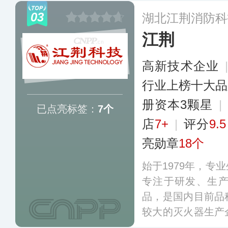
品广泛应用于政府
03
湖北江荆消防科
业建筑、住宅等领
江荆
企业。
更多
高新技术企业
行业上榜十大品
册资本3颗星
|
已点亮标签：
7个
店
7+
|
评分
9.5
亮勋章
18个
始于1979年，专
专注于研发、生
品，是国内目前品
较大的灭火器生产
灭火设备产品、避