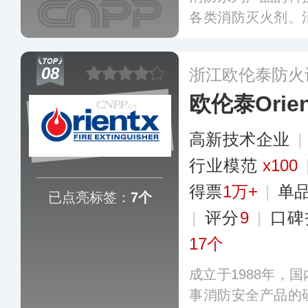
各类消防灭火剂、
家庭消防应急包等
剂3万多吨，在国
08
浙江欧伦泰防火
欧伦泰Orien
高新技术企业
|
行业模范
x100
得票
1万+
|
单
已点亮标签：
7个
|
评分
9
|
口碑
17个
成立于1988年，
事消防安全产品的