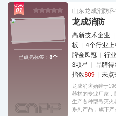
01
山东龙成消防科
龙成消防
高新技术企业
板
|
4个行业
牌金凤冠
|
行
已点亮标签：
8个
3颗星
|
品牌得
指数
809
|
未点
龙成消防始建于19
器材的专业厂家，
生产各种型号灭火
系列产品，旗下产