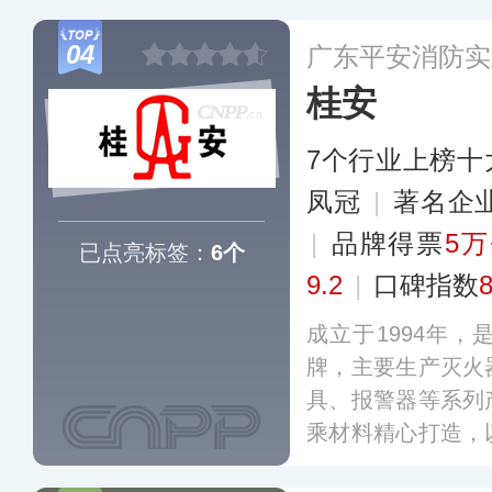
检测、维保消防
04
广东平安消防实
务，在消防行业有
桂安
7个行业上榜十
凤冠
|
著名企
|
品牌得票
5万
已点亮标签：
6个
9.2
|
口碑指数
成立于1994年
牌，主要生产灭火
具、报警器等系列
乘材料精心打造，
论是灭火器、消防