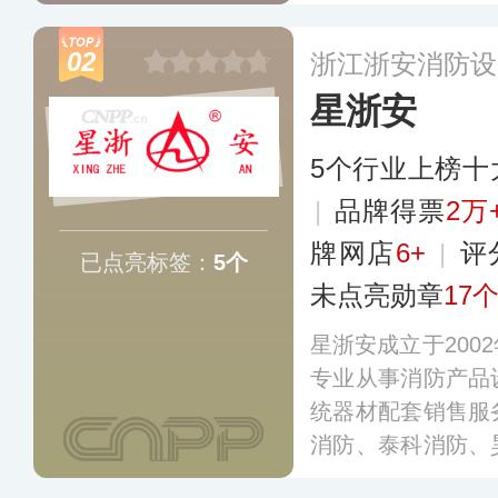
城市重要事业单位
省较大的消防器
02
浙江浙安消防设
列。
更多
星浙安
5个行业上榜十
|
品牌得票
2万
牌网店
6+
|
评
已点亮标签：
5个
未点亮勋章
17
星浙安成立于200
专业从事消防产品
统器材配套销售服
消防、泰科消防、
涵盖灭火器/气体灭