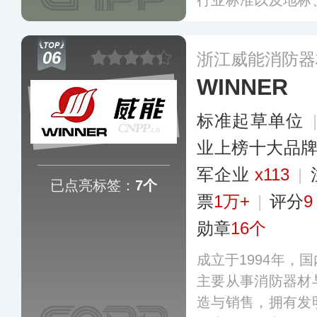
行业标准以及地标
延伸至灭火毯、消
热服、应急疏散指
06
浙江威能消防器
为企业、家庭提供
WINNER
多
标准起草单位
业上榜十大品
军企业
x113
|
已点亮标签：
7个
票
1万+
|
评分
9
勋章
16个
成立于1994年，
主要从事消防器材
造与销售，拥有发