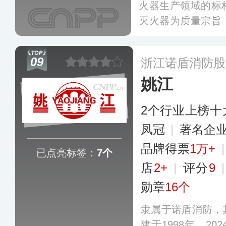
火器生产领域的标
灭火器为质量宗旨
用、船用和机场用
石化、中国电信、
09
浙江诺盾消防股
集团公司，同时远
姚江
2个行业上榜十
凤冠
|
著名企
品牌得票
1万+
已点亮标签：
7个
店
2+
|
评分
9
勋章
16个
隶属于诺盾消防，
建于1998年，2