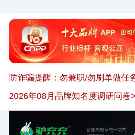
防诈骗提醒：勿兼职/勿刷单做任务
2026年08月品牌知名度调研问卷>