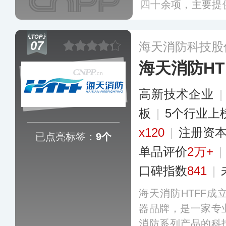
四十余项，主要提
器、水基型灭火器
获得国内市场的认
07
海天消防科技股
和地区，受全球客
海天消防HT
高新技术企业
板
|
5个行业上
x120
|
注册资本
已点亮标签：
9个
单品评价
2万+
|
口碑指数
841
|
海天消防HTFF成
器品牌，是一家专
消防系列产品的科