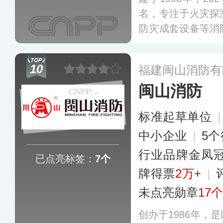
名，专注于火灾探
防灾成套设备等消
制造的高新技术企
消防产品制造、方
10
福建闽山消防有
为客户提供一站式
闽山消防
标准起草单位
中小企业
|
5
行业品牌金凤
已点亮标签：
7个
牌得票
2万+
|
未点亮勋章
17个
创办于1986年，