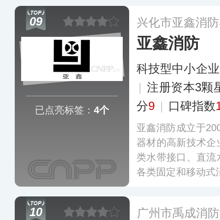
装置、船用消防炮
09
兴化市亚鑫消防
统等产品。
更多
亚鑫消防
科技型中小企业
|
注册资本3颗
分
9
|
口碑指数
已点亮标签：
4个
亚鑫消防成立于20
器材的高新技术企
类水带接口、直流
各类固定和移动式消
万元，并与车辆制
稳定的合作关系。
10
广州市禹成消防