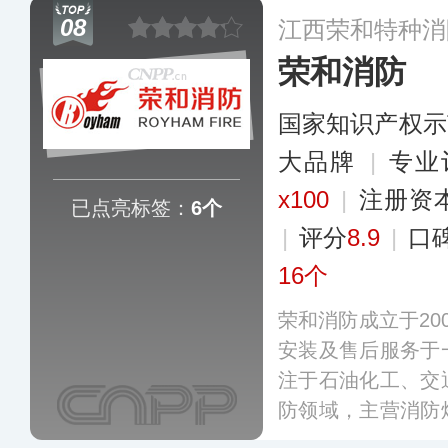
08
江西荣和特种消
荣和消防
国家知识产权示
大品牌
|
专业
x100
|
注册资
已点亮标签：
6个
|
评分
8.9
|
口
16个
荣和消防成立于20
安装及售后服务于
注于石油化工、交
防领域，主营消防
消火栓、石化专用