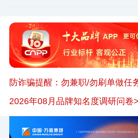
防诈骗提醒：勿兼职/勿刷单做任务
2026年08月品牌知名度调研问卷>