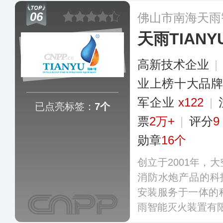
水灭火以及消防给
06
佛山市南海天雨
天雨TIANY
高新技术企业
|
业上榜十大品
军企业
x122
|
已点亮标签：
7个
票
2万+
|
评分
9
勋章
16个
创立于2001年，
消防水炮产品的科
安装服务于一体的
雨智能灭火装置有