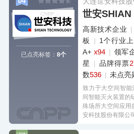
04
大连世安科技股
世安SHIAN
高新技术企业
板
|
1个行业
A+
x94
|
领军
已点亮标签：
8个
星
|
品牌得票
数
536
|
未点亮
致力于大空间智能
间智能灭火装置的
殊场所大空间应用
安科技股份有限公