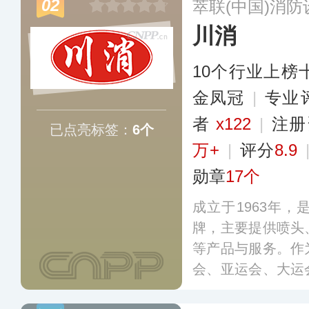
02
萃联(中国)消
川消
10个行业上榜
金凤冠
|
专业​
者
x122
|
注册
已点亮标签：
6个
万+
|
评分
8.9
勋章
17个
成立于1963年
牌，主要提供喷头
等产品与服务。作
会、亚运会、大运
供消防产品，也是