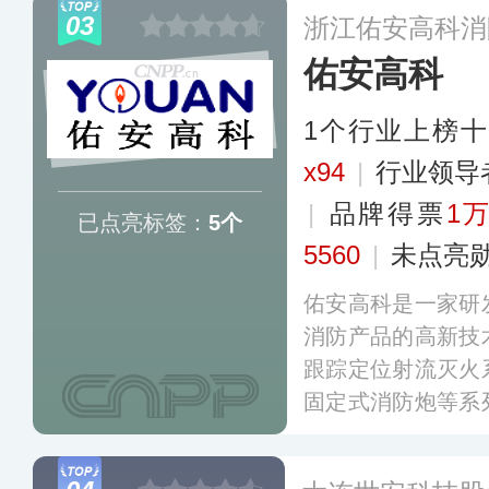
单位之一，同时也
03
浙江佑安高科消
五、十四五消防科
佑安高科
1个行业上榜
x94
|
行业领导
|
品牌得票
1万
已点亮标签：
5个
5560
|
未点亮
佑安高科是一家研
消防产品的高新技
跟踪定位射流灭火
固定式消防炮等系
单位，致力于为会
各类场所提供消防