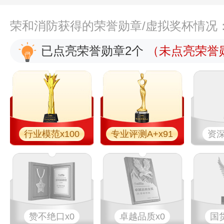
荣和消防获得的荣誉勋章/虚拟奖杯情况
已点亮荣誉勋章2个
（未点亮荣誉勋
行业模范x100
专业评测A+x91
资深
赞不绝口x0
卓越品质x0
国