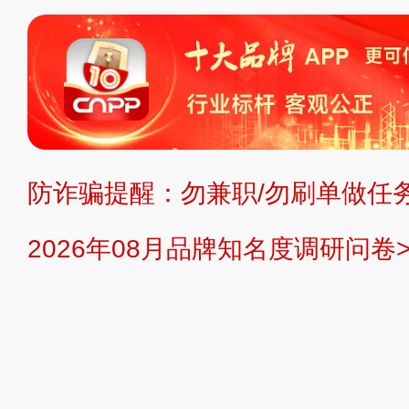
标、LOGO 等）知识产权归本站所
复制、转载、商用。本站不生产产品
不代理、不招商、不提供中介服务。
持投资购买的观点或意见，页面信息
防诈骗提醒：勿兼职/勿刷单做任务
提交说明：
快速提交发布>>
提交品
2026年08月品牌知名度调研问卷>