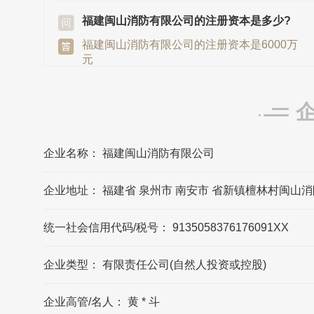
福建闽山消防有限公司的注册资本是多少?
福建闽山消防有限公司的注册资本是6000万
元
闽山消防发源地/总部是在哪里?
闽山消防发源地/总部在福建省泉州市
企业名称： 福建闽山消防有限公司
福建闽山消防有限公司的法定代表人是?
企业地址： 福建省 泉州市 南安市 省新镇檀林村闽山消
福建闽山消防有限公司的法定代表人是黄种
斗
统一社会信用代码/税号： 9135058376176091XX
闽山消防的联系方式?
企业类型： 有限责任公司(自然人投资或控股)
闽山消防官网公布的联系方式是0595-
86253847，可能数据更新不及时，请以品牌
官网/官方公布的联系方式为准
企业高管/名人： 黄 * 斗