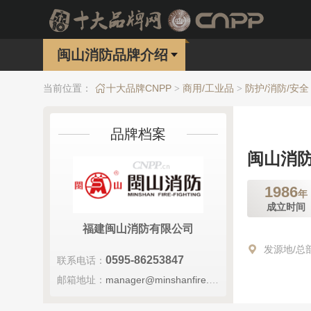
闽山消防品牌介绍
当前位置：
十大品牌CNPP
商用/工业品
防护/消防/安全
>
>
品牌档案
闽山消
1986
年
成立时间
福建闽山消防有限公司
发源地/总
0595-86253847
联系电话：
邮箱地址：
manager@minshanfire.com