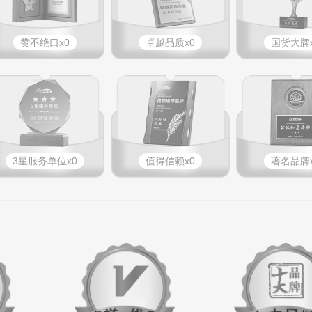
赞不绝口x0
卓越品质x0
国货大牌x
3星服务单位x0
值得信赖x0
著名品牌x