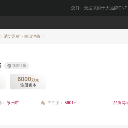
您好，欢迎来到十大品牌CNPP
消防器材
闽山消防
>
>
>
防
我要认领
6000
万元
注册资本
部：
泉州市
关注度：
5901+
品牌网址