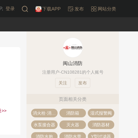
,
登录
下载APP
发布
网站分类
闽山消防
注册用户-CN108281的个人账号
发布
页面相关分类
>>
消火栓·消防栓
消防箱
湿式报警阀
水泵接合器
灭火器
消防器材
消防水炮
消防水带
Y型过滤器