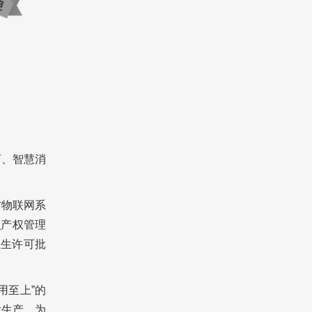
育、智慧消
防物联网系
识产权管理
卫生许可批
用至上”的
发生产，为