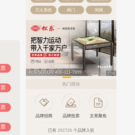
灭火系统
阀门
闸阀
投票
松乐SOLOR 400-111-7899
悍马HOR
广告
热门模块
投票
投票
品牌招商
品牌投票
文章聚焦
投票
已有
292726
个品牌入驻