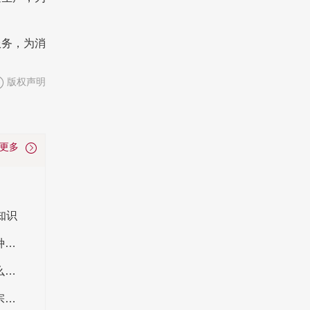
服务，为消
版权声明
看更多
知识
家用十大消防器材有哪些 公共场合突发火灾十种消防设备
十类消防箱内配置物品有哪些 消防箱里面有什么设备
海康威视董事长是谁？海康威视陈宗年简介 陈宗年的成就有哪些