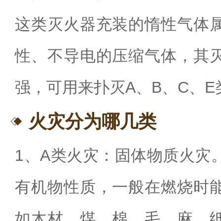
这类灭火器充装的惰性气体
性、不导电的压缩气体
，其
强，
可用来扑灭
A
、
B
、
C
、
E
火灾分为哪几类
1
、
A
类火灾：固体物质火灾
有机物性质
，
一般在燃烧时
如木材、煤、棉、毛、麻、