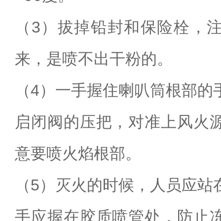
（
3
）拔掉铅封和保险栓
，
来，是喷不出干粉的。
（
4
）一手握住喇叭筒根部的
启闭阀的压把，对准上风火
意要喷火焰根部。
（
5
）灭火的时候
，人员应站
手应握在胶质喷管处，防止