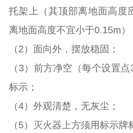
托架上（其顶部离地面高度
离地面高度不宜小于
0.15m
）
（
2
）面向外
，摆放稳固；
（
3
）前方净空（每个设置点
标示；
（
4
）外观清楚
，无灰尘；
（
5
）灭火器上方须用标示牌