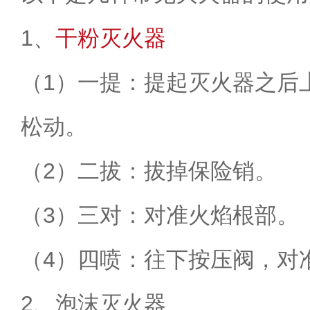
1
、
干粉灭火器
（
1
）一提：提起灭火器之后
松动。
（
2
）二拔：拔掉保险销。
（
3
）三对：对准火焰根部。
（
4
）四喷：往下按压阀
，对
2
、泡沫灭火器