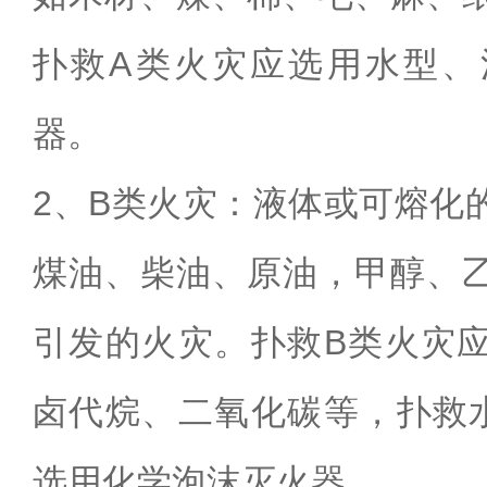
扑救
A
类火灾应选用水型、
器。
2
、
B
类火灾：液体或可熔化
煤油、柴油、原油
，
甲醇、
引发的火灾。扑救
B
类火灾
卤代烷、二氧化碳等
，
扑救
选用化学泡沫灭火器。