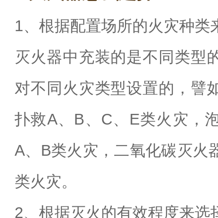
1
、根据配置场所的火灾种类
灭火器中充装的是不同类型
对不同火灾类型设置的，
譬
扑救
A
、
B
、
C
、
E
类火灾
，
A
、
B
类火灾
，
二氧化碳灭火
类火灾。
2
、根据灭火的有效程度来选