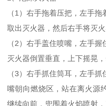
（
1
）右手拖着压把
，左手拖
取出灭火器，然后右手将灭火
（
2
）右手盖住喷嘴
，左手握
灭火器倒置垂直，上下摇晃，
（
3
）右手抓住筒耳
，左手抓
嘴朝向燃烧区，站在离火源
继续向前，兜围着火焰喷射，