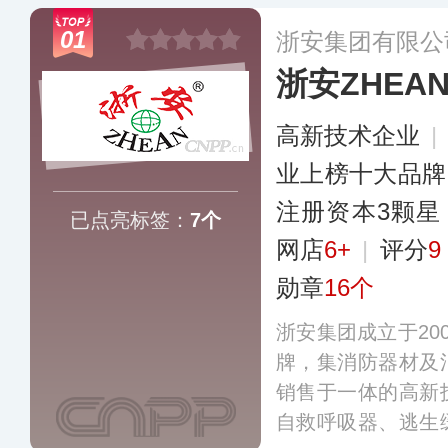
01
浙安集团有限公
浙安ZHEA
高新技术企业
|
业上榜十大品牌
注册资本3颗星
已点亮标签：
7个
网店
6+
|
评分
9
勋章
16个
浙安集团成立于20
牌，集消防器材及
销售于一体的高新
自救呼吸器、逃生