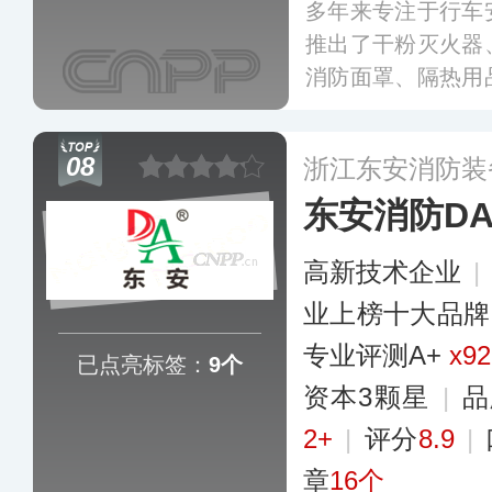
多年来专注于行车
推出了干粉灭火器
消防面罩、隔热用
为奔驰、丰田等知
火器，产品被广泛
08
浙江东安消防装
公、商场等场所，
东安消防D
更多
高新技术企业
|
业上榜十大品牌
专业评测A+
x92
已点亮标签：
9个
资本3颗星
|
品
2+
|
评分
8.9
|
章
16个