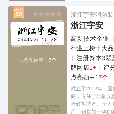
水泵、消防服等消
国各地，并远销全
02
浙江宇安消防装
浙江宇安
高新技术企业
行业上榜十大品
|
注册资本3颗
已点亮标签：
7个
牌网店
1+
|
评
点亮勋章
17个
成立于2002年，
商，专注于消防员
险破拆装备、个人
产、销售为一体的