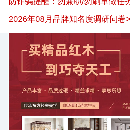
防诈骗提醒：勿兼职/勿刷单做任务
2026年08月品牌知名度调研问卷>