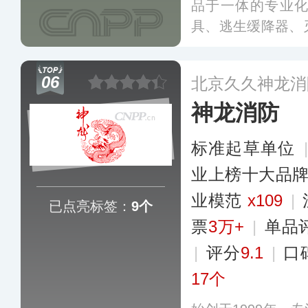
品于一体的专业
具、逃生缓降器、
灭火毯、空气呼吸
省、市建立了销售
06
北京久久神龙消
内、远销世界、服
神龙消防
标准起草单位
业上榜十大品
业模范
x109
|
已点亮标签：
9个
票
3万+
|
单品
|
评分
9.1
|
口
17个