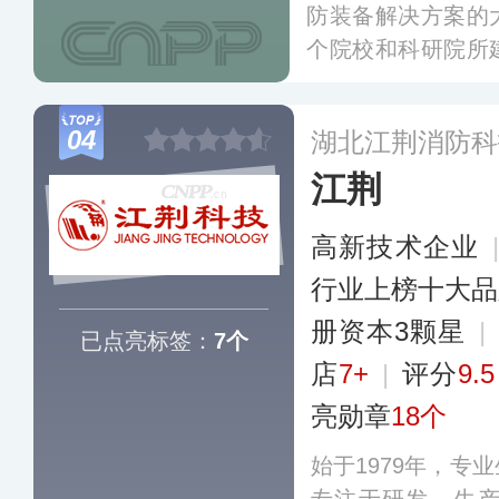
防装备解决方案的
个院校和科研院所
系，获得专利技术
套产品300余种
04
湖北江荆消防科
已遍布全国三十多
江荆
高新技术企业
行业上榜十大品
册资本3颗星
|
已点亮标签：
7个
店
7+
|
评分
9.5
亮勋章
18个
始于1979年，专