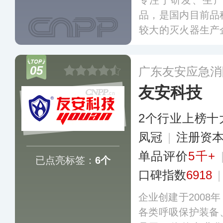
专注于研发、生
品，是国内目前品
较大的灭火器生产
灭火设备产品、避
检测、维保消防
05
广东友安应急消
务，在消防行业有
友安科技
2个行业上榜十
凤冠
|
注册资本
单品评价
5千+
已点亮标签：
6个
口碑指数
6918
企业创建于2008
各类呼吸保护装备