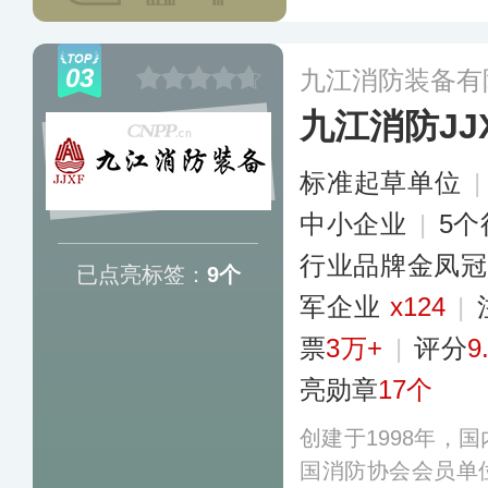
防头盔、消防面
品，拥有100多项
03
九江消防装备有
术空白，成为全国
九江消防JJ
标准起草单位
中小企业
|
5
行业品牌金凤冠
已点亮标签：
9个
军企业
x124
|
票
3万+
|
评分
9
亮勋章
17个
创建于1998年，
国消防协会会员单