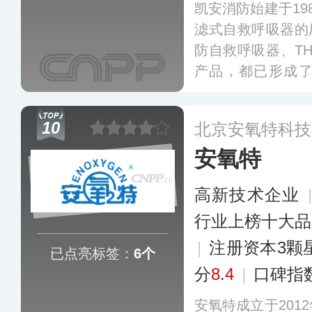
凯安消防始建于19
滤式自救呼吸器的厂
防自救呼吸器、TH
产品，都已形成
力，其主导产品TZ
是国内较早采用西德
10
北京安氧特科技
标准设计制造。
更
安氧特
高新技术企业
行业上榜十大品
|
注册资本3颗
已点亮标签：
6个
分
8.4
|
口碑指
安氧特成立于201