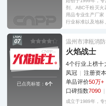
始创于1999年，
剂、ABC干粉灭
用品专业生产厂家
行业标准以及地标
延伸至灭火毯、消
热服、应急疏散指
07
温州市津瓯消防
为企业、家庭提供
火焰战士
多
4个行业上榜十
凤冠
|
注册资本
单品评价
50万+
已点亮标签：
6个
口碑指数
7090
成立于1989年，