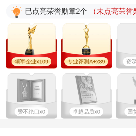
已点亮荣誉勋章2个
（未点亮荣誉勋
领军企业x109
专业评测A+x89
资深
赞不绝口x0
卓越品质x0
国