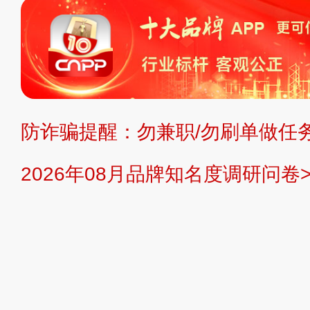
标、LOGO 等）知识产权归本站所
复制、转载、商用。本站不生产产品
不代理、不招商、不提供中介服务。
持投资购买的观点或意见，页面信息
防诈骗提醒：勿兼职/勿刷单做任务
提交说明：
快速提交发布>>
提交品
2026年08月品牌知名度调研问卷>