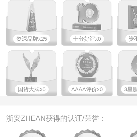
资深品牌x25
十分好评x0
赞
国货大牌x0
AAAA评价x0
3星
浙安ZHEAN获得的认证/荣誉：