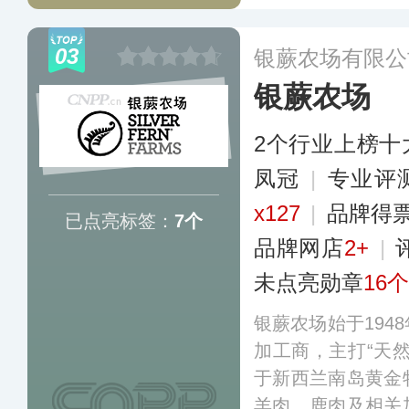
全渠道营销网络，
央厨产品等多个品
03
银蕨农场有限公
局，涵盖初加工
银蕨农场
型。
更多
2个行业上榜十
凤冠
|
专业​评
x127
|
品牌得
已点亮标签：
7个
品牌网店
2+
|
未点亮勋章
16个
银蕨农场始于194
加工商，主打“天
于新西兰南岛黄金
羊肉、鹿肉及相关