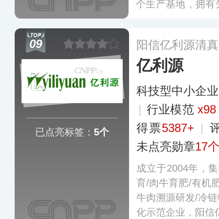
个生产基地，拥有
流水线以及全面
整、有机的经营产
09
阳信亿利源清真
的名声。
更多
亿利源
科技型中小企业
|
行业模范
x98
得票
5387+
|
已点亮标签：
5个
未点亮勋章
17
成立于2004年，
育/肉牛育肥/有机
牛肉溯源研发/冷
化示范企业，阳信