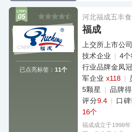
制品、冷鲜肉等系
在全国各大中小城
05
河北福成五丰食
福成
上交所上市公
技术企业
|
4
行业品牌金凤
已点亮标签：
11个
军企业
x118
|
5颗星
|
品牌得
评分
9.4
|
口碑
16个
福成成立于1998