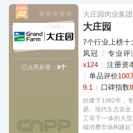
销售渠道，覆盖主
02
大庄园肉业集团
更多
大庄园
7个行业上榜十
凤冠
|
专业评
x124
|
注册资
已点亮标签：
8个
|
单品评价
100
9.1
|
口碑指数
始建于1982年
易、现代生态农业
工等于一体的大型
端消费市场构建起