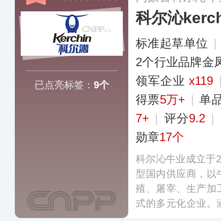
科尔沁kerch
标准起草单位
|
2个行业品牌金
领军企业
x119
已点亮标签：
9个
得票
5万+
|
单
7+
|
评分
9.2
|
勋章
17个
科尔沁牛业成立于2
型国内供应商，以
殖、屠宰、生产加
式的多元化企业。
品、加工熟食等产