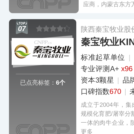
应商，内蒙古东方
07
陕西秦宝牧业股
秦宝牧业KIN
标准起草单位
|
专业评测A+
x96
资本3颗星
|
品
已点亮标签：
6个
口碑指数
670
|
成立于2004年，
规模化育肥/屠宰分
一体的肉牛企业，
更多