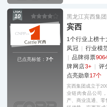
多
10
黑龙江宾西集团
宾西
1个行业上榜十
凤冠
|
行业模
|
品牌得票
906
已点亮标签：
7个
牌网店
3+
|
评
点亮勋章
17个
宾西集团成立于20
业链肉食品公司
产、商业流通、零