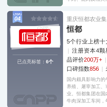
60多个国家和地
亚洲及新西兰等国
04
重庆恒都农业集
恒都
5个行业上榜十
|
注册资本4颗
品评价
200万+
已点亮标签：
6个
口碑指数
856
|
国内颇具影响力的
养殖、屠宰加工、
业。恒都集团在国
牛肉深加工车间，