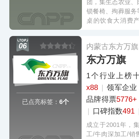
团，集生态农业、
锁餐椅、殉葬服务
桌的饮食大消费产
品、速食品，“鲜到
肥牛”连锁火锅餐饮
06
内蒙古东方万旗
交所主板上市（股票
东方万旗
1个行业上榜
x88
|
领军企
品牌得票
5776+
已点亮标签：
6个
|
口碑指数
491
成立于2001年，
工/牛肉深加工/