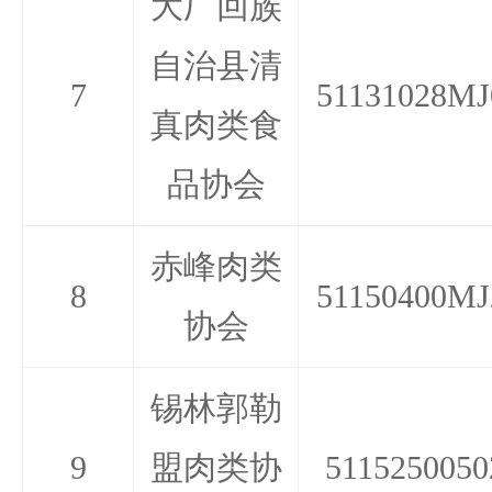
大厂回族
自治县清
7
51131028MJ
真肉类食
品协会
赤峰肉类
8
51150400MJ
协会
锡林郭勒
9
盟肉类协
5115250050