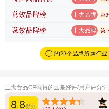
煎饺品牌榜
十大品牌
第8
蒸饺品牌榜
十大品牌
第1
约29个品牌所属行
正大食品CP获得的五星好评/用户评分情
8.8
得分