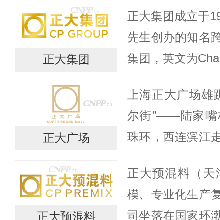
正大集团成立于1
先生创办的知名
集团，英文为Charo
正大集团
称CP Group
上海正大广场雄
利企业”的经营宗..
尔街”——陆家
珠环，西连滨江
正大广场
之畔的商业巨舰
正大预混料（天
耀崛起，正大中
模、专业化生产
25万精英...
司坐落在国家环
正大预混料