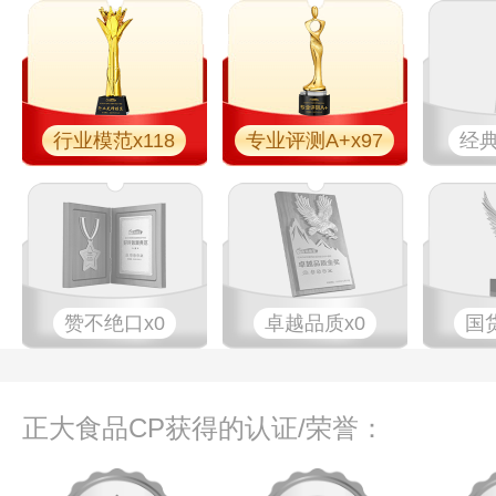
行业模范x118
专业评测A+x97
经典
赞不绝口x0
卓越品质x0
国
正大食品CP获得的认证/荣誉：