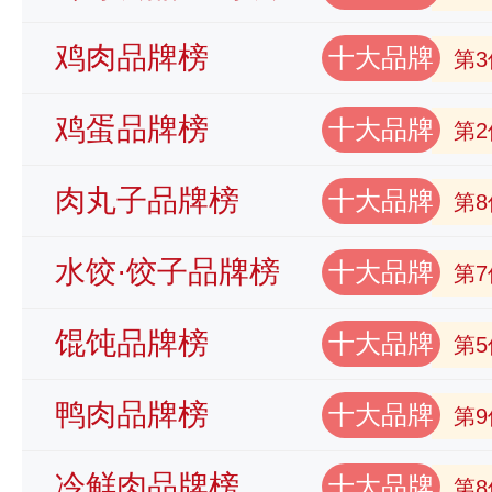
鸡肉品牌榜
十大品牌
第3
鸡蛋品牌榜
十大品牌
第2
肉丸子品牌榜
十大品牌
第8
水饺·饺子品牌榜
十大品牌
第7
馄饨品牌榜
十大品牌
第5
鸭肉品牌榜
十大品牌
第9
冷鲜肉品牌榜
十大品牌
第8