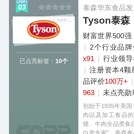
至荞麦面、魔芋丝
03
泰森华东食品发
品类。
更多
Tyson泰森
财富世界500强
|
2个行业品牌
x91
|
行业领
已点亮标签：
10个
|
注册资本4颗
品评价
100万+
963
|
未点亮勋
创始于1935年美
肉以及加工食品
猪、牛肉全品类食
白质专家”，泰森