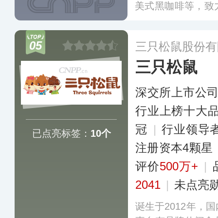
美式黑咖啡等，致
担的食品解决方案
锁商超和便利店渠
05
三只松鼠股份有
三只松鼠
深交所上市公
行业上榜十大
冠
|
行业领导
已点亮标签：
10个
注册资本4颗星
评价
500万+
|
2041
|
未点亮
诞生于2012年，