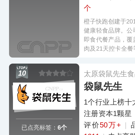
个
橙子快跑创建于20
健康轻食品牌。公
即食代餐产品，覆
肉及21天控卡全
执着和良好的品牌
品领域享有一定的
10
太原袋鼠先生食
袋鼠先生
1个行业上榜十
注册资本1颗星
评价
50万+
|
已点亮标签：
6个