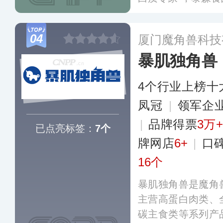
白产品满足消费者
全球100多个国
04
厦门魔角兽科技
饮品牌及零售企业
暴肌独角兽
4个行业上榜十
凤冠
|
领军企
|
品牌得票
3万+
已点亮标签：
7个
牌网店
6+
|
口
16个
暴肌独角兽是魔角
主营高蛋白肉类、
碳主食类等系列产