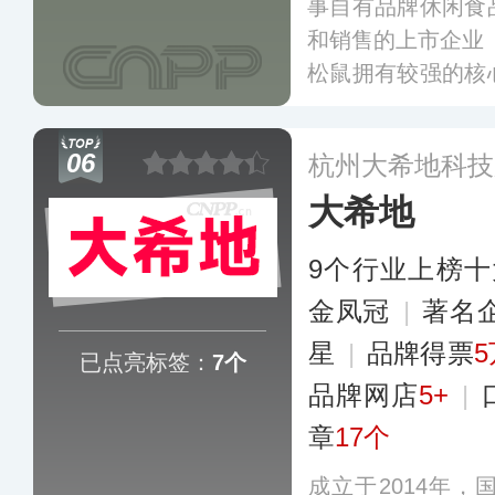
事自有品牌休闲食
和销售的上市企业（
松鼠拥有较强的核
应链能力，相继推
干糕点和速食等品
06
杭州大希地科技
KA卖场及线上主
大希地
9个行业上榜
金凤冠
|
著名
星
|
品牌得票
5
已点亮标签：
7个
品牌网店
5+
|
章
17个
成立于2014年