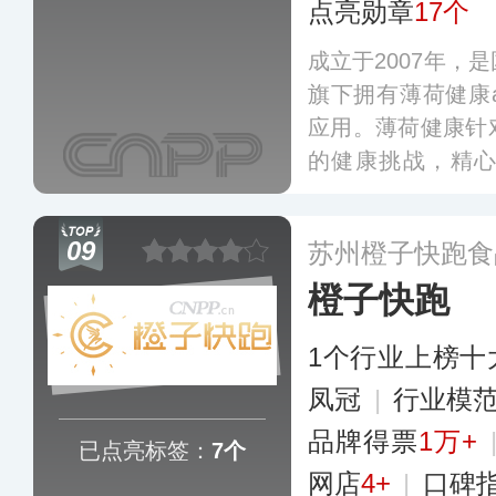
点亮勋章
17个
成立于2007年，
旗下拥有薄荷健康
应用。薄荷健康针
的健康挑战，精
列，旨在贴合消费
养补充需求，同时
09
苏州橙子快跑食
能服务，助力会员
橙子快跑
1个行业上榜十
凤冠
|
行业模
品牌得票
1万+
已点亮标签：
7个
网店
4+
|
口碑