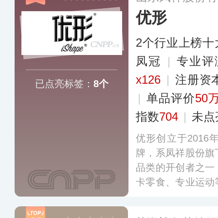
优形
2个行业上榜十
凤冠
|
专业评
x126
|
注册资
已点亮标签：
8个
|
单品评价
50
指数
704
|
未点
优形创立于201
牌，系凤祥股份旗
品类的开创者之一
卡零食、专业运动
打低脂健康、开袋
运动爱好者、身材