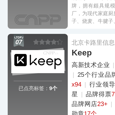
牌，拥有颇具规
厂，为现代家庭厨
子、烧麦、牛腱子
饼、蛋挞、芝士碎
在降低家庭烹饪的
07
北京卡路里信息
提高家庭餐的丰富
Keep
高新技术企业
|
25个行业品
x94
|
行业领
已点亮标签：
9个
星
|
品牌得票
品牌网店
23+
|
勋章
17个