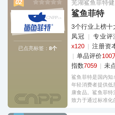
02
芜湖鲨鱼菲特健
产品畅销国内，并
鲨鱼菲特
加坡等国家/地区
3个行业上榜十
凤冠
|
专业评
x120
|
注册资
已点亮标签：
8个
|
单品评价
100
指数
7059
|
未
鲨鱼菲特是国内知
年轻消费者提供低
康食品。鲨鱼菲特
致力于通过标准化
康饮食融入日常，