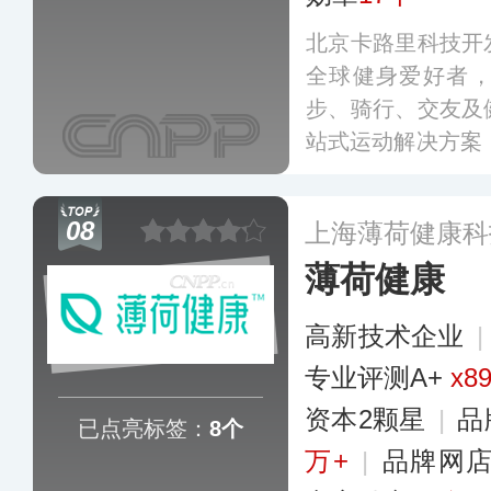
北京卡路里科技开
全球健身爱好者
步、骑行、交友及
站式运动解决方案
epland、智能健
度覆盖健身小器械
08
上海薄荷健康科
身服饰、瑜伽垫等
薄荷健康
高新技术企业
专业评测A+
x8
资本2颗星
|
品
已点亮标签：
8个
万+
|
品牌网