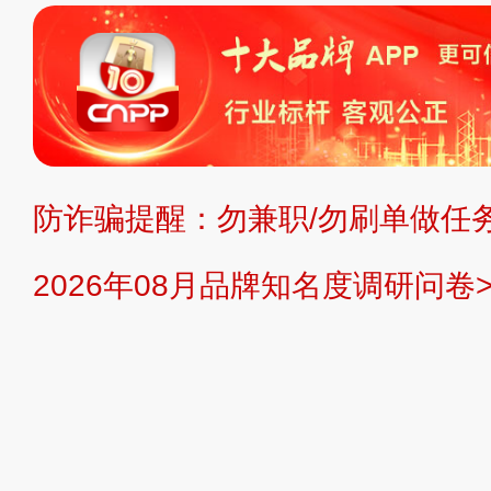
标、LOGO 等）知识产权归本站所
复制、转载、商用。本站不生产产品
不代理、不招商、不提供中介服务。
持投资购买的观点或意见，页面信息
防诈骗提醒：勿兼职/勿刷单做任务
提交说明：
快速提交发布>>
提交品
2026年08月品牌知名度调研问卷>