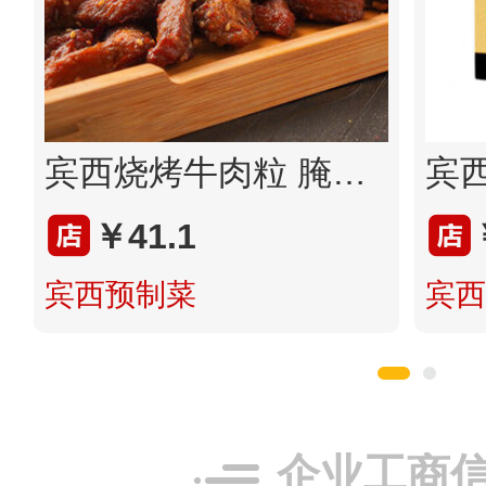
宾西烧烤牛肉粒 腌制牛肉粒清真东北特色烧烤空气炸锅食材200g/袋
￥41.1
宾西预制菜
宾西
企业工商