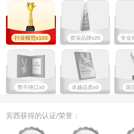
行业模范x103
资深品牌x20
专业评
赞不绝口x0
卓越品质x0
国
宾西获得的认证/荣誉：