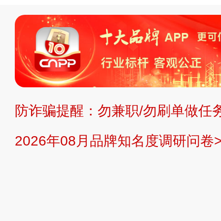
标、LOGO 等）知识产权归本站所
复制、转载、商用。本站不生产产品
不代理、不招商、不提供中介服务。
持投资购买的观点或意见，页面信息
防诈骗提醒：勿兼职/勿刷单做任务
提交说明：
快速提交发布>>
提交品
2026年08月品牌知名度调研问卷>