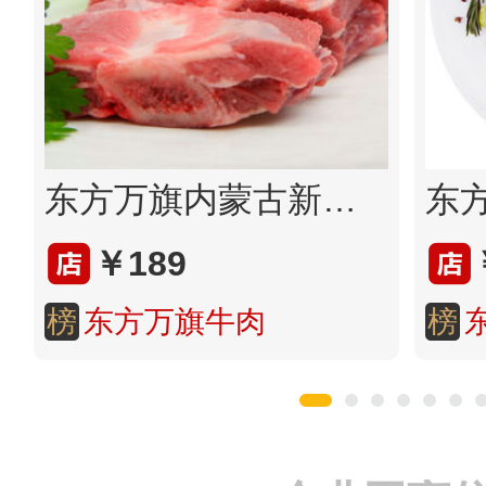
东方万旗内蒙古新鲜牛肉2000g速冻带骨牛排 带骨牛肉牛肋排包邮
￥189
榜
东方万旗牛肉
榜