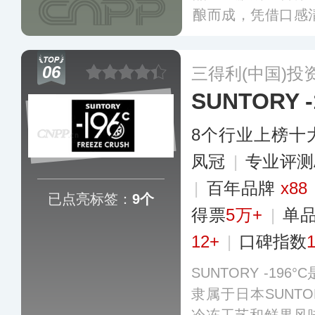
酿而成，凭借口感
全球享有盛誉。麒
代技术结合，陆续
06
三得利(中国)投
等多样化产品线，
SUNTORY -
求。
更多
8个行业上榜十
凤冠
|
专业评测
|
百年品牌
x88
已点亮标签：
9个
得票
5万+
|
单
12+
|
口碑指数
SUNTORY -1
隶属于日本SUNT