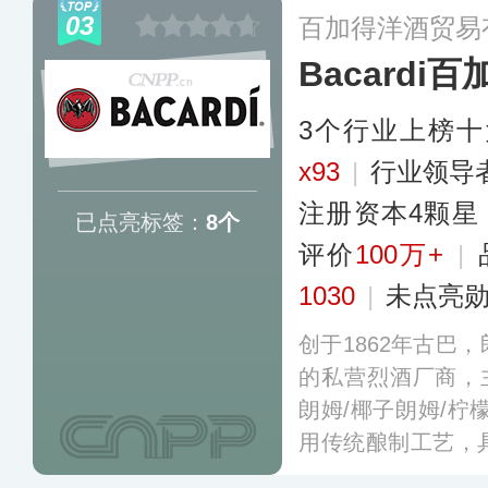
入中国市场后，便
03
百加得洋酒贸易
口味以及日本原装
Bacardi百
者青睐。
更多
3个行业上榜
x93
|
行业领导
注册资本4颗星
已点亮标签：
8个
评价
100万+
|
1030
|
未点亮
创于1862年古巴
的私营烈酒厂商，
朗姆/椰子朗姆/柠
用传统酿制工艺，
用来调制莫吉托、