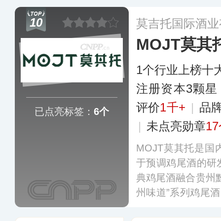
特的秘方，或搭配
10
莫吉托国际酒业
混合饮用，已推出内格
MOJT莫其
酒，销售网络覆盖
1个行业上榜十
注册资本3颗星
评价
1千+
|
品
已点亮标签：
6个
|
未点亮勋章
1
MOJT莫其托是
于预调鸡尾酒的研
典鸡尾酒融合贵州
州味道”系列鸡尾酒
包括辛辣贝瑞、蓝