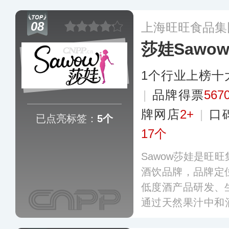
其果汁味大大掩盖
人追捧，销售网络
08
上海旺旺食品集
更多
莎娃Sawo
1个行业上榜十
|
品牌得票
567
牌网店
2+
|
口
已点亮标签：
5个
17个
Sawow莎娃是旺旺
酒饮品牌，品牌定位
低度酒产品研发、
通过天然果汁中和
要产品包括莎娃鸡