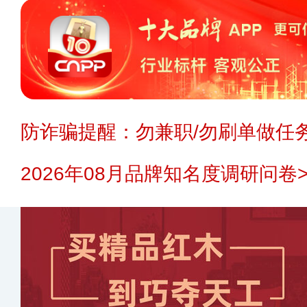
防诈骗提醒：勿兼职/勿刷单做任务
2026年08月品牌知名度调研问卷>