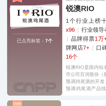
锐澳RIO
1个行业上榜
x96
|
行业领导
|
品牌得票
1万
已点亮标签：
7个
牌网店
7+
|
口
16个
锐澳RIO是国内
市公司百润股份（股
预调鸡尾酒的开发
预调鸡尾酒产品
列、经典系列、清
名/定制等多个系列