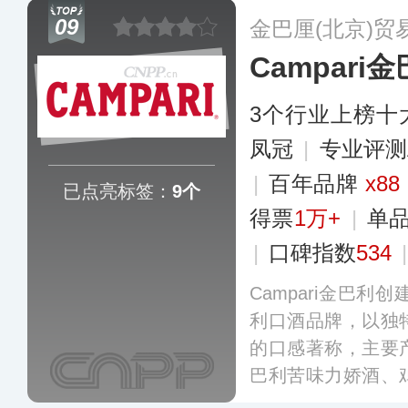
酒、辣椒酒等，已
09
金巴厘(北京)贸
葡萄、乳酸菌等多
Campari
上主流电商平台。
3个行业上榜十
凤冠
|
专业评测
|
百年品牌
x88
已点亮标签：
9个
得票
1万+
|
单
|
口碑指数
534
Campari金巴利
利口酒品牌，以独
的口感著称，主要
巴利苦味力娇酒、
基酒，Campar