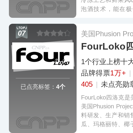
冷冻工艺和鲜果风味
泡酒技术，能在极
果，最大程度锁住
葡萄、桃子、西柚
07
美国Phusion Pr
全球数十个国家和
FourLok
1个行业上榜十
品牌得票
1万+
405
|
未点亮勋
已点亮标签：
4个
FourLoko四洛
美国Phusion Pr
料研发、生产和销
瓜、玛格丽特、椰