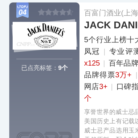
尾酒，适合家庭派
04
百富门酒业(上海
JACK DAN
5个行业上榜十
凤冠
|
专业​评
x125
|
百年品
已点亮标签：
9个
品牌得票
3万+
网店
3+
|
口碑
个
享誉世界的威士忌品
美国历史上有记载
威士忌产品选用玉