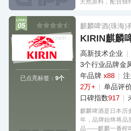
天然原料，配合独
并用新烧制的美国
芬芳、琥珀色泽、
05
麒麟啤酒(珠海)
一百多个国家和地
KIRIN麒麟
列。
更多
高新技术企业
|
3个行业品牌金
年品牌
x88
|
注
已点亮标签：
9个
2万+
|
单品评
口碑指数
917
|
麒麟啤酒是日本历史
年，品牌始终将品
品——麒麟一番榨