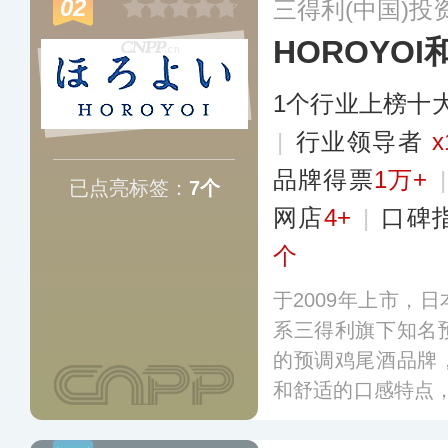
02
三得利(中国)投
市和地区，已成
HOROYOI
者。
更多
1个行业上榜十
|
行业领导者
x
品牌得票
1万+
已点亮标签：
7个
网店
4+
|
口碑
个
于2009年上市，
系三得利旗下知名
的预调鸡尾酒品牌
和舒适的口感特点
受欢迎的高档低酒精