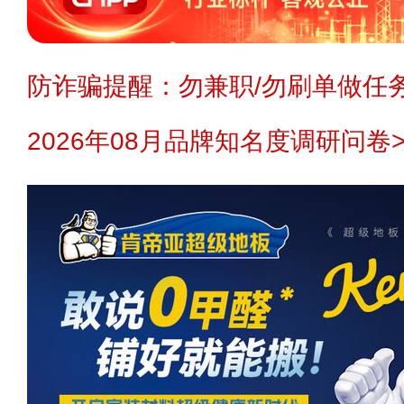
防诈骗提醒：勿兼职/勿刷单做任务
2026年08月品牌知名度调研问卷>