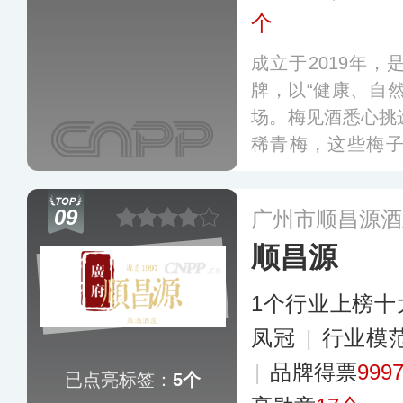
个
成立于2019年
牌，以“健康、自
场。梅见酒悉心挑
稀青梅，这些梅
称，内含丰富的酸
果实的摘取至佳酿
09
广州市顺昌源酒
二道传统工艺，以
顺昌源
更多
1个行业上榜十
凤冠
|
行业模
|
品牌得票
999
已点亮标签：
5个