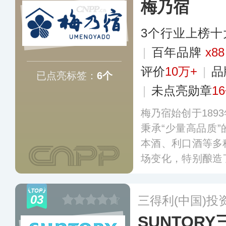
梅乃宿
3个行业上榜十
|
百年品牌
x88
评价
10万+
|
品
已点亮标签：
6个
|
未点亮勋章
1
梅乃宿始创于189
秉承“少量高品质
本酒、利口酒等多
场变化，特别酿造
果，用酒厂自酿的
合酒厂的纯米酒而
03
三得利(中国)投
SUNTORY