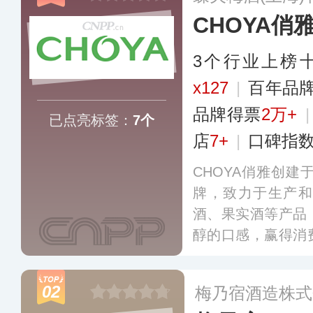
CHOYA俏
3个行业上榜
x127
|
百年品
品牌得票
2万+
已点亮标签：
7个
店
7+
|
口碑指
CHOYA俏雅创建
牌，致力于生产和
酒、果实酒等产品
醇的口感，赢得消
球50多个国家和地区
入中国市场，已遍
02
梅乃宿酒造株式
市。
更多