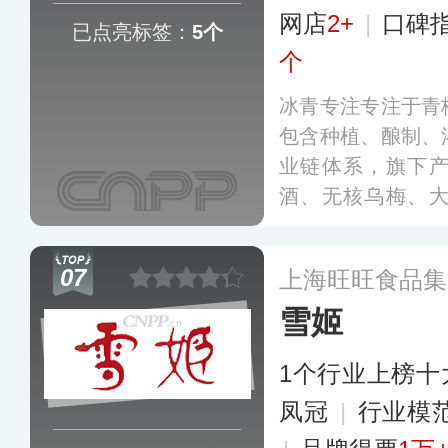
网店
2+
|
口碑
已点亮标签：
5个
个
冰青专注专注于青
包含种植、酿制、
业链体系，旗下
酒、无核乌梅、
马、高端梅酒等等
茶、聚餐、婚礼、
07
上海旺旺食品集
雪姬
1个行业上榜十
凤冠
|
行业模