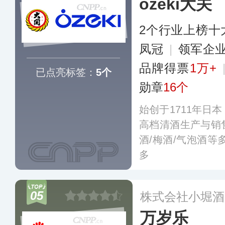
ozeki大关
了消费场景与消费
多大型KA卖场及便
2个行业上榜十
凤冠
|
领军企
品牌得票
1万+
已点亮标签：
5个
勋章
16个
始创于1711年日
高档清酒生产与销
酒/梅酒/气泡酒
多
05
株式会社小堀酒
万岁乐