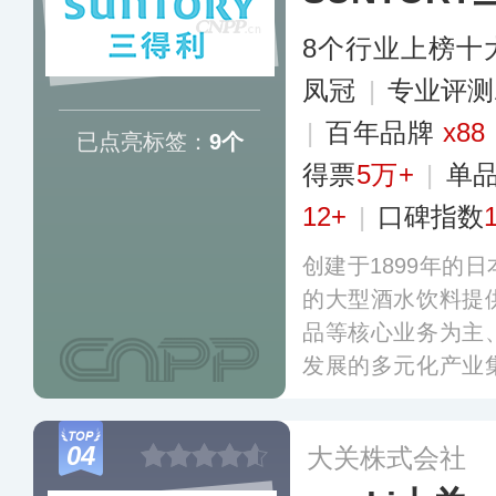
8个行业上榜十
凤冠
|
专业评测
|
百年品牌
x88
已点亮标签：
9个
得票
5万+
|
单
12+
|
口碑指数
创建于1899年的
的大型酒水饮料提
品等核心业务为主
发展的多元化产业
拳头产品。SUNT
地消费者对各种口
04
大关株式会社
出众多酒精饮料以