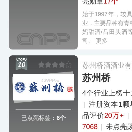
亮勋章
17个
始于1997年，
业，主要品种有青梅
妈甜酒/吕田头酒
司。
更多
10
苏州桥酒酒业有
苏州桥
4个行业上榜十
|
注册资本1颗
品评价
20万+
|
已点亮标签：
6个
7068
|
未点亮