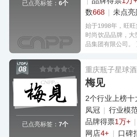
|
品牌得票
1万
已点亮标签：
6个
数
668
|
未点亮
始于1998年，旺
时尚饮品品牌，大
品集团有限公司。
08
重庆瓶子星球酒
梅见
2个行业上榜十
凤冠
|
行业模
品牌得票
1万+
已点亮标签：
7个
网店
4+
|
口碑