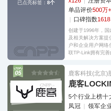
x126
|
注册资本
已点亮标签：
8个
单品评价
500万
|
口碑指数
1618
创建于1996年，
及相关解决方案提
户和企业用户网络
联TP-Link拥有
和完备的生产实力
能家居、人工智能
05
鹿客科技(北京
储、网络安全、工
鹿客LOCKI
5个行业上榜十
凤冠
|
领军企