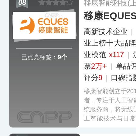
08
移康智能科技(
动化控制与大数据
移康EQUE
高新技术企业
|
业上榜十大品
业模范
x117
|
已点亮标签：
9个
票
2万+
|
单品
评分
9
|
口碑指
移康智能创立于20
者，专注于人工智
统服务商，将无线
工智能技术与日常
眼、可视门铃、可