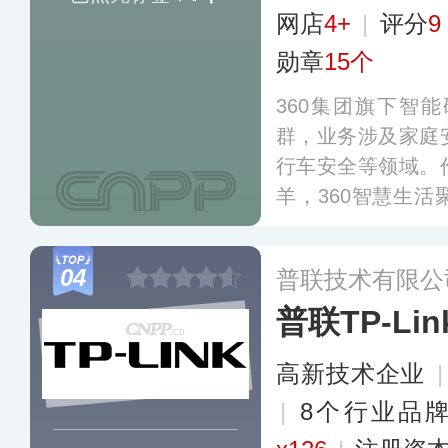
网店
4+
|
评分
9
勋章
15个
360集团旗下智
群，业务涉及家庭
行车安全等领域。
羊，360智慧生
行“为爱守护”的核
安全领域长期积淀
04
普联技术有限公
先进的安全技术融
普联TP-Lin
高新技术企业
|
8个行业品