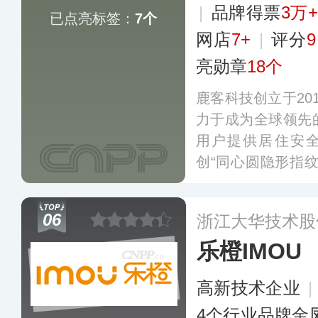
|
品牌得票
3万+
已点亮标签：
7个
网店
7+
|
评分
9
亮勋章
18个
鹿客科技创立于20
力于成为全球领先
用户提供居住安全
创“同心圆隐形指
智能门锁线上市场
多个国家和地区，截
06
浙江大华技术股
售累计超880万台
乐橙IMOU
多
高新技术企业
|
4个行业品牌金