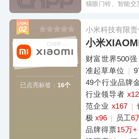
猫眼门铃、智能交
居及类家居场景的
通的萤石云开放平
02
小米科技有限责
更多
小米XIAOM
财富世界500强
准起草单位
|
49个行业品牌
已点亮标签：
16个
行业领导者
x1
范企业
x167
|
极
x96
|
员工
6
品牌得票
15万+