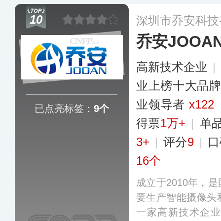
视门铃等产品广销
10
深圳市乔安科技
乔安JOOA
高新技术企业
|
业上榜十大品
业领导者
x122
已点亮标签：
9个
得票
1万+
|
单
3+
|
评分
9
|
口
16个
成立于2010年，
要生产智能摄像头
一家高新技术企业