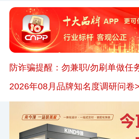
防诈骗提醒：勿兼职/勿刷单做任务
2026年08月品牌知名度调研问卷>