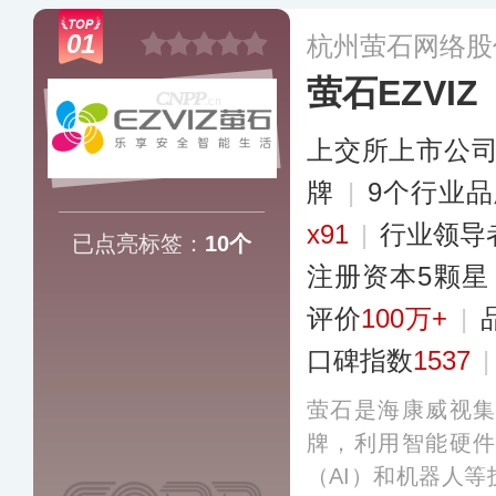
01
杭州萤石网络股
萤石EZVIZ
上交所上市公
牌
|
9个行业
x91
|
行业领导
已点亮标签：
10个
注册资本5颗星
评价
100万+
|
口碑指数
1537
萤石是海康威视
牌，利用智能硬
（AI）和机器人