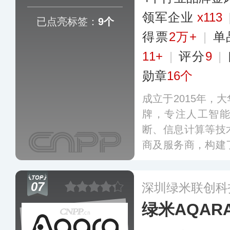
领军企业
x113
已点亮标签：
9个
得票
2万+
|
单
11+
|
评分
9
|
勋章
16个
成立于2015年，
牌，专注人工智能
断、信息计算等技
商及服务商，构建
智能技术“三位一
绕用户场景的智慧
07
深圳绿米联创科
态。
更多
绿米AQAR