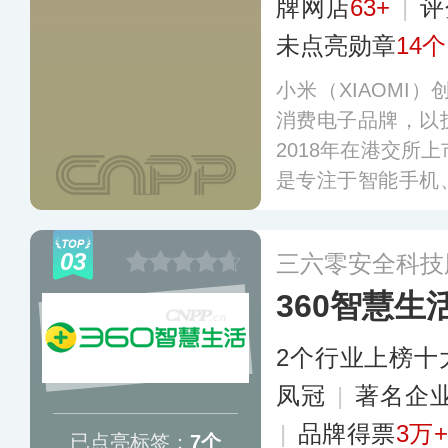
牌网店
63+
|
评
未点亮勋章
14个
小米（XIAOMI）
消费电子品牌，以
2018年在港交所上
是专注于智能手机
研发、智能电动汽
及智能家居生态链
03
三六零安全科技
业，产品遍布全球1
360智慧生
2个行业上榜十
凤冠
|
著名企
|
品牌得票
3万+
已点亮标签：
7个