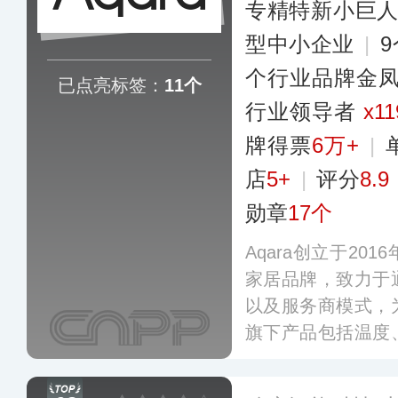
专精特新小巨
型中小企业
|
个行业品牌金
已点亮标签：
11个
行业领导者
x11
牌得票
6万+
|
店
5+
|
评分
8.9
勋章
17个
Aqara创立于20
家居品牌，致力于
以及服务商模式，
旗下产品包括温度
感器，以及智能开
电机等各类智能控