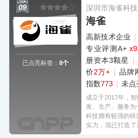
及可视对讲门禁系
09
深圳市海雀科技
能的AI+IOT场景
海雀
高新技术企业
专业评测A+
x9
册资本3颗星
|
已点亮标签：
8个
价
2万+
|
品牌
指数
773
|
未点
成立于2017年，
发、生产、服务为
科技拥有较强的研
实力，现已打造了
式物联网生态，旗