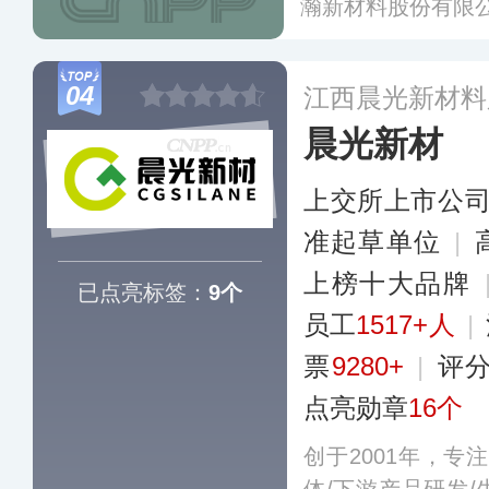
瀚新材料股份有限
04
江西晨光新材料
晨光新材
上交所上市公
准起草单位
|
上榜十大品牌
已点亮标签：
9个
员工
1517+人
|
票
9280+
|
评
点亮勋章
16个
创于2001年，专