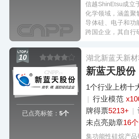
信越ShinEtsu
化学领域，涵盖聚
导体硅、电子和功
跨国企业，其自行
维素衍生物等原材
国、新加坡以及中
10
湖北新蓝天新材
售网络。
更多
新蓝天股份
1个行业上榜十
|
行业模范
x10
牌得票
5213+
|
已点亮标签：
5个
未点亮勋章
16个
集功能性硅烷产品