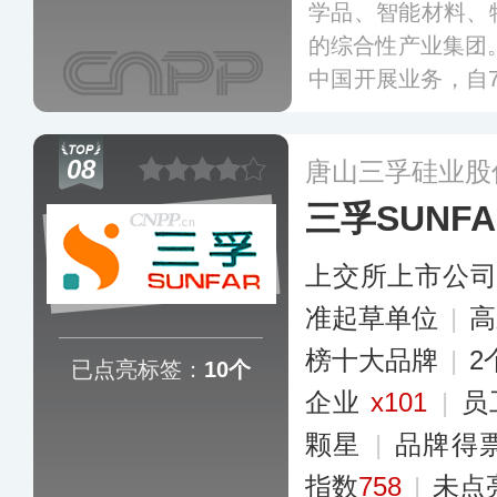
学品、智能材料、
的综合性产业集团。
中国开展业务，自
特种化学品，目前
和遍布全国的服务
08
唐山三孚硅业股
成了较高的知名度
三孚SUNFA
上交所上市公
准起草单位
|
高
榜十大品牌
|
2
已点亮标签：
10个
企业
x101
|
员
颗星
|
品牌得
指数
758
|
未点