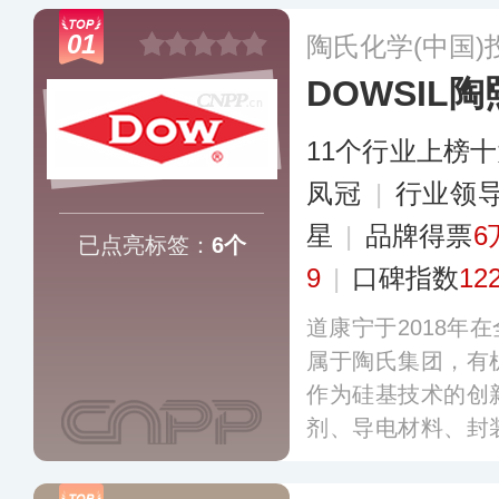
01
陶氏化学(中国
DOWSIL陶
11个行业上榜
凤冠
|
行业领
星
|
品牌得票
6
已点亮标签：
6个
9
|
口碑指数
12
道康宁于2018年在
属于陶氏集团，有
作为硅基技术的创
剂、导电材料、封
与电子消费品、汽
施、家庭及个人护