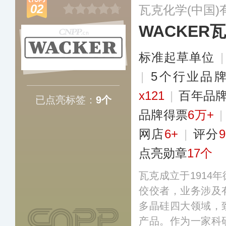
02
瓦克化学(中国)
WACKER
标准起草单位
|
5个行业品
x121
|
百年品
已点亮标签：
9个
品牌得票
6万+
网店
6+
|
评分
9
点亮勋章
17个
瓦克成立于1914
佼佼者，业务涉及
多晶硅四大领域，
产品。作为一家科