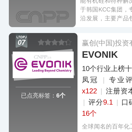
能有机硅和特种解
于韩国KCC集团
沿发展，主要产品
素离型剂、固态硅
剂、硅烷偶联剂等
07
赢创(中国)投
和标签制造中具有
EVONIK
硅压敏胶粘剂领域
10个行业上榜
凤冠
|
专业评
x122
|
注册资
已点亮标签：
6个
|
评分
9.1
|
口
16个
全球闻名的百年化