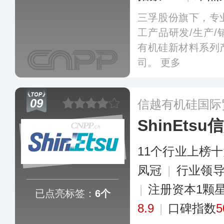
三孚股份旗下，专
工产品研发/生产
有机硅新材料系列
司。
更多
09
信越有机硅国际
ShinEtsu
11个行业上榜
凤冠
|
行业领
|
注册资本1颗
已点亮标签：
6个
8.9
|
口碑指数
5