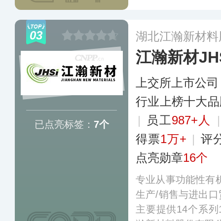
数千项专利技术，
销商网络遍布全球
03
湖北江瀚新材料
江瀚新材JH
上交所上市公司
行业上榜十大品
|
员工
987+人
已点亮标签：
7个
得票
1万+
|
评
点亮勋章
16个
专业从事功能性有
生产/销售与进出
主要提供14个系列