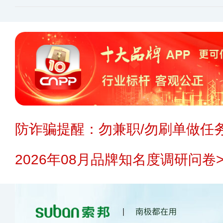
防诈骗提醒：勿兼职/勿刷单做任务
2026年08月品牌知名度调研问卷>