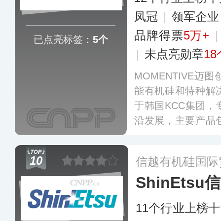
凤冠
|
领军企
品牌得票
5万+
已点亮标签：
5个
|
未点亮勋章
18
MOMENTIVE迈
能有机硅和特种解
于韩国KCC集团
沿发展，主要产品
素离型剂、固态硅
剂、硅烷偶联剂等
10
信越有机硅国际
和标签制造中具有
ShinEtsu
硅压敏胶粘剂领域
11个行业上榜