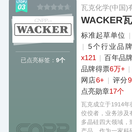
球范围内为客户提
03
瓦克化学(中国)
性化服务。
更多
WACKER
标准起草单位
|
5个行业品
x121
|
百年品
已点亮标签：
9个
品牌得票
6万+
网店
6+
|
评分
9
点亮勋章
17个
瓦克成立于1914
佼佼者，业务涉及
多晶硅四大领域，
产品。作为一家科