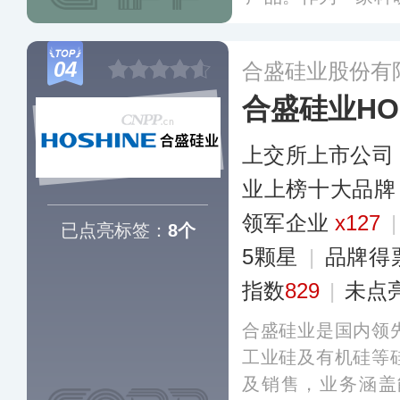
数千项专利技术，
销商网络遍布全球
04
合盛硅业股份有
合盛硅业HOS
上交所上市公司
业上榜十大品牌
领军企业
x127
已点亮标签：
8个
5颗星
|
品牌得
指数
829
|
未点
合盛硅业是国内领
工业硅及有机硅等
及销售，业务涵盖