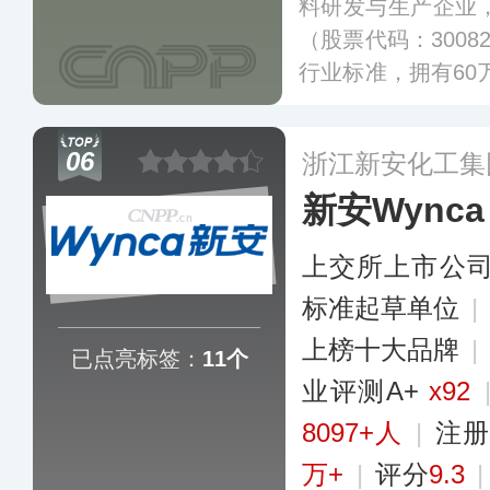
料研发与生产企业，
（股票代码：3008
行业标准，拥有60
产品涵盖硅橡胶、
用于建筑、电子、
06
浙江新安化工集
东等30多个国家和
新安Wynca
上交所上市公
标准起草单位
|
上榜十大品牌
|
已点亮标签：
11个
业评测A+
x92
8097+人
|
注册
万+
|
评分
9.3