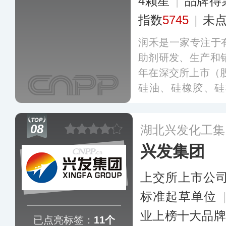
4颗星
|
品牌得
指数
5745
|
未
润禾是一家专注于
助剂研发、生产和销
年在深交所上市（股
硅油、硅橡胶、硅
品，以及涵盖前处
大类的纺织印染助
08
湖北兴发化工集
和纺织化学品应用
兴发集团
上交所上市公
标准起草单位
业上榜十大品牌
已点亮标签：
11个