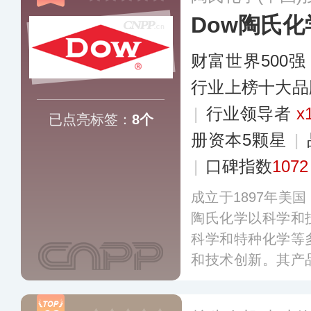
Dow陶氏化
财富世界500强
行业上榜十大品
|
行业领导者
x
已点亮标签：
8个
册资本5颗星
|
|
口碑指数
1072
成立于1897年美
陶氏化学以科学和
科学和特种化学等
和技术创新。其产
净化、造纸、药品
居用品和个人护理