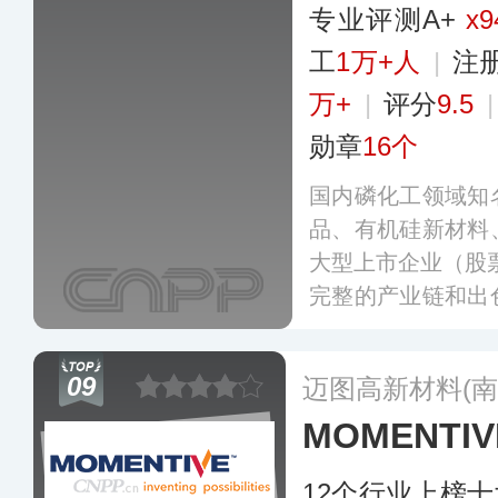
专业评测A+
x9
工
1万+人
|
注
万+
|
评分
9.5
勋章
16个
国内磷化工领域知
品、有机硅新材料
大型上市企业（股票
完整的产业链和出
新驱动和绿色发展
主知识产权，旗下
09
迈图高新材料(南
建材、电子等领域
MOMENTI
12个行业上榜