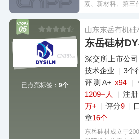
素、新材料、第三
链、储能等领域，
硅、石墨电极、N
05
山东东岳有机硅
等，产品广泛用于
东岳硅材DYS
汽车制造等领域，
草与制定。
更多
深交所上市公司
技术企业
|
3个
评测A+
x94
|
已点亮标签：
9个
1209+人
|
注册
万+
|
评分
9
|
章
16个
东岳硅材成立于20