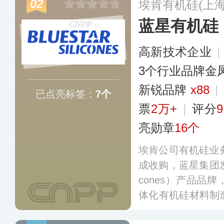
02
埃肯有机硅(上
蓝星有机硅
高新技术企业
|
3个行业品牌金
新锐品牌
x88
|
已点亮标签：
7个
票
2万+
|
评分
9
亮勋章
16个
埃肯公司有机硅业务
成收购，蓝星集团发布蓝
cones）产品品
体化有机硅材料制
座生产基地，公司