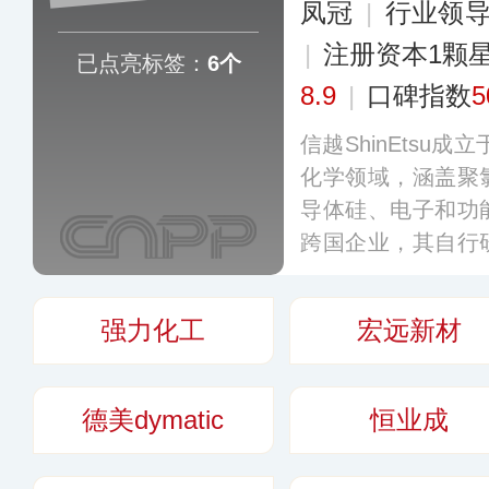
凤冠
|
行业领
|
注册资本1颗
已点亮标签：
6个
8.9
|
口碑指数
5
信越ShinEtsu
化学领域，涵盖聚
导体硅、电子和功
跨国企业，其自行
维素衍生物等原材
国、新加坡以及中
强力化工
宏远新材
售网络。
更多
德美dymatic
恒业成