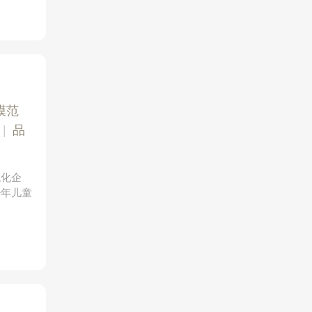
模范
|
品
代化企
少年儿童