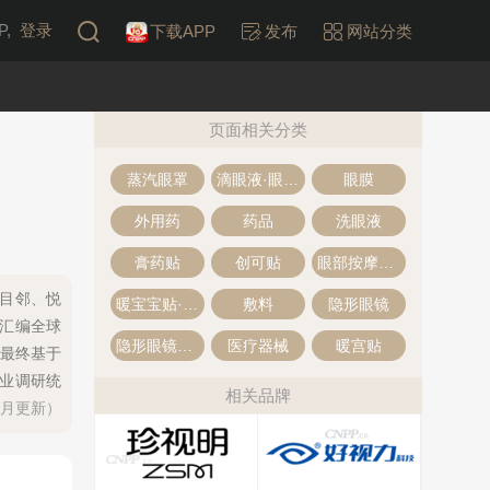
,
登录
下载APP
发布
网站分类
页面相关分类
蒸汽眼罩
滴眼液·眼药水
眼膜
外用药
药品
洗眼液
膏药贴
创可贴
眼部按摩仪·护眼仪
、目邻、悦
暖宝宝贴·暖贴
敷料
隐形眼镜
理汇编全球
隐形眼镜护理液
医疗器械
暖宫贴
最终基于
专业调研统
相关品牌
每月更新）