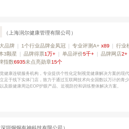
（上海润尔健康管理有限公司）
大品牌
|
1个行业品牌金凤冠
|
专业评测A+
x89
|
行业
本3颗星
|
品牌得票
1万+
|
单品评价
5千+
|
品牌网店
2+
碑指数
6935
未点亮勋章
15个
觉健康连锁服务机构，专业提供个性化定制视觉健康解决方案的现
立足于线下实体门店，致力于通过互联网技术向全国数以万计的青
以及眼健康周边EOP护眼产品、近视防控和训练整体解决方案。
（深圳炯炯有神科技有限公司）