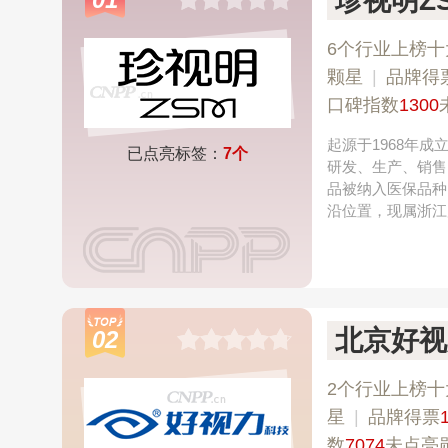
珍视明Z
6个行业上榜十
颗星
|
品牌得
口碑指数
1300
起源于1968年
已点亮标签：
7个
研发、生产、销售
品被纳入医保品种
沿位置，现属浙江
北京好视
02
2个行业上榜十
星
|
品牌得票
数
7074
未点亮