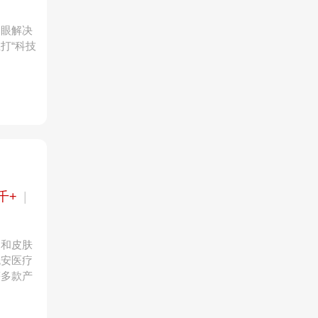
护眼解决
打“科技
千+
|
复和皮肤
悦安医疗
等多款产