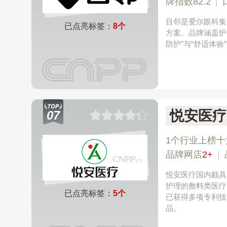
牌指数82.2
|
目邻是爱尔眼科集
已点亮标签：
8个
方案。品牌涵盖护
防护”与“舒适体
悦安医疗
07
1个行业上榜十
品牌网店
2+
|
悦安医疗国内颇具
护理的敷料类医疗
已点亮标签：
5个
已获得多项专利技
品。