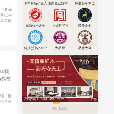
专精特新小巨人
国家企业技术中心
标准起草单位
展与创新
科研机构
、儿童型
高新技术企业
中华老字号
瞪羚企业
科技型中小企业
大品牌
品牌大全
本5颗
碑指数
护理、慢
巧夺天工 400-189-0909
伟业ENF
广告
及生活家
热门模块