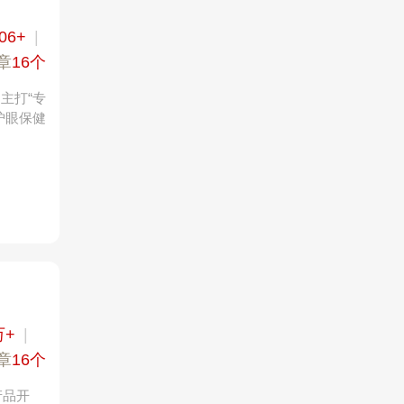
06+
|
章
16个
主打“专
护眼保健
万+
|
章
16个
产品开