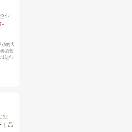
企业
万+
|
驱动的大
完善的营
领域进行
企业
+
|
品