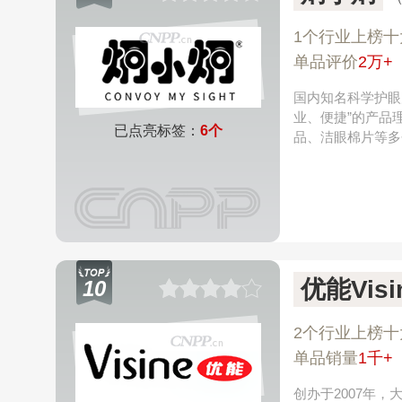
1个行业上榜十
单品评价
2万+
国内知名科学护眼
业、便捷”的产品
已点亮标签：
6个
品、洁眼棉片等多
优能Visi
10
2个行业上榜十
单品销量
1千+
创办于2007年