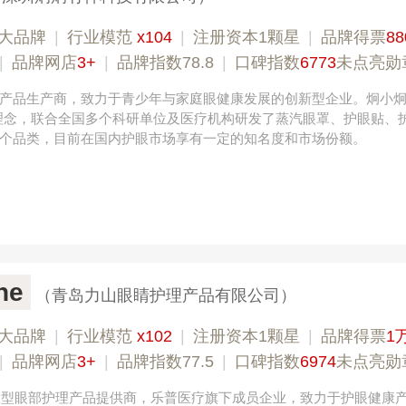
大品牌
|
行业模范
x104
|
注册资本1颗星
|
品牌得票
88
|
品牌网店
3+
|
品牌指数78.8
|
口碑指数
6773
未点亮勋
产品生产商，致力于青少年与家庭眼健康发展的创新型企业。炯小炯
理念，联合全国多个科研单位及医疗机构研发了蒸汽眼罩、护眼贴、
个品类，目前在国内护眼市场享有一定的知名度和市场份额。
ne
（青岛力山眼睛护理产品有限公司）
大品牌
|
行业模范
x102
|
注册资本1颗星
|
品牌得票
1
|
品牌网店
3+
|
品牌指数77.5
|
口碑指数
6974
未点亮勋
，大型眼部护理产品提供商，乐普医疗旗下成员企业，致力于护眼健康