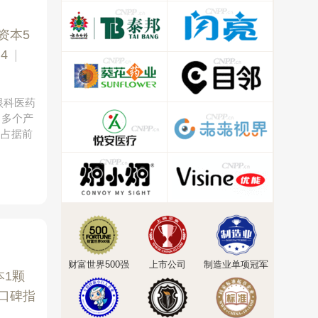
资本5
4
|
眼科医药
，多个产
场占据前
财富世界500强
上市公司
制造业单项冠军
本1颗
口碑指