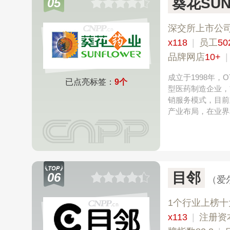
葵花SUN
05
深交所上市公
x118
|
员工
50
品牌网店
10+
成立于1998年
已点亮标签：
9个
型医药制造企业，
销服务模式，目前
产业布局，在业界
目邻
06
（爱
1个行业上榜十
x113
|
注册资