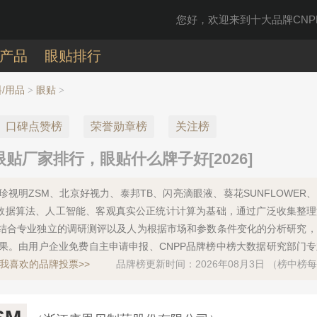
您好，欢迎来到十大品牌CNPP
产品
眼贴排行
/用品
眼贴
>
>
口碑点赞榜
荣誉勋章榜
关注榜
贴厂家排行，眼贴什么牌子好[2026]
珍视明ZSM、北京好视力、泰邦TB、闪亮滴眼液、葵花SUNFLOWER
以大数据算法、人工智能、客观真实公正统计计算为基础，通过广泛收集整
结合专业独立的调研测评以及人为根据市场和参数条件变化的分析研究，
果。由用户企业免费自主申请申报、CNPP品牌榜中榜大数据研究部门
我喜欢的品牌投票>>
品牌榜更新时间：2026年08月3日 （榜中榜