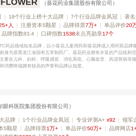
FLOWER
（葵花药业集团股份有限公司）
司
|
18个行业上榜十大品牌
|
7个行业品牌金凤冠
|
著名
25+人
|
注册资本5颗星
|
品牌得票
7万+
|
单品评价
20
|
品牌指数83.4
|
口碑指数
1538
未点亮勋章
17个
，OTC药品领域知名品牌，以小葵花儿童用药和葵花牌成人用药双品牌
前身为原黑龙江省国有五常制药厂。葵花药业拥有丰富的产品线和
主要在儿科、妇科、呼吸感冒、消化系统、心脑血管、风湿骨病等
和消费终端拥有较高的声誉和品牌认知度。
尔眼科医院集团股份有限公司）
大品牌
|
1个行业品牌金凤冠
|
专业评测A+
x92
|
领军
本5颗星
|
品牌得票
1万+
|
单品评价
50万+
|
品牌网店
1