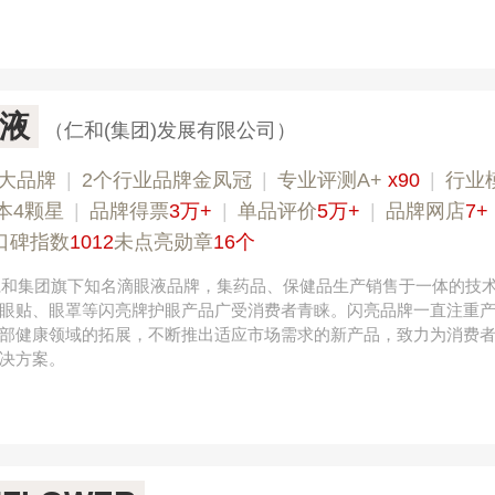
液
（仁和(集团)发展有限公司）
大品牌
|
2个行业品牌金凤冠
|
专业评测A+
x90
|
行业
本4颗星
|
品牌得票
3万+
|
单品评价
5万+
|
品牌网店
7+
口碑指数
1012
未点亮勋章
16个
，仁和集团旗下知名滴眼液品牌，集药品、保健品生产销售于一体的技
眼贴、眼罩等闪亮牌护眼产品广受消费者青睐。闪亮品牌一直注重
部健康领域的拓展，不断推出适应市场需求的新产品，致力为消费
决方案。