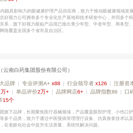
，国内颇具影响力的眼健康护理产品供应商，致力于推动眼健康领域发
京好视力公司拥有多个专业化生产基地和技术研发中心，并同多个
关系，旗下好视力眼贴产品现已推出青少年型、中老年型、商务型
网络覆盖全国多个省市及自治区。
（云南白药集团股份有限公司）
大品牌
|
专业评测A+
x88
|
行业领导者
x126
|
注册资
1万+
|
单品评价
2万+
|
品牌网店
6+
|
品牌指数86
|
口
章
15个
团旗下品牌，长期聚焦医疗器械领域，产品覆盖眼部护理、小伤口
等多个品类，致力于通过中医慢病管理理疗设备、仿真推拿技术以
，在老龄化社会中提升生活质量、系统性解决问题。