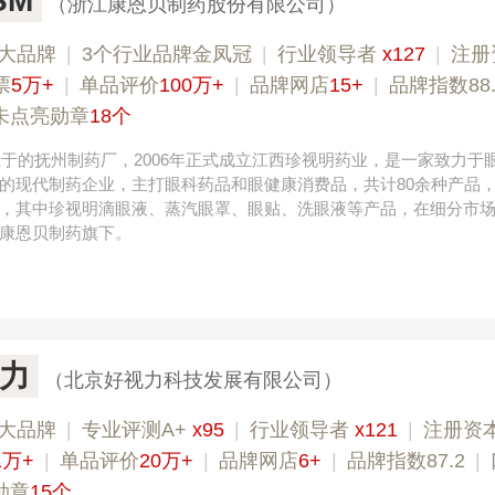
SM
（浙江康恩贝制药股份有限公司）
大品牌
|
3个行业品牌金凤冠
|
行业领导者
x127
|
注册
票
5万+
|
单品评价
100万+
|
品牌网店
15+
|
品牌指数88.
未点亮勋章
18个
成立于的抚州制药厂，2006年正式成立江西珍视明药业，是一家致力于
的现代制药企业，主打眼科药品和眼健康消费品，共计80余种产品
，其中珍视明滴眼液、蒸汽眼罩、眼贴、洗眼液等产品，在细分市
康恩贝制药旗下。
力
（北京好视力科技发展有限公司）
大品牌
|
专业评测A+
x95
|
行业领导者
x121
|
注册资
1万+
|
单品评价
20万+
|
品牌网店
6+
|
品牌指数87.2
|
勋章
15个