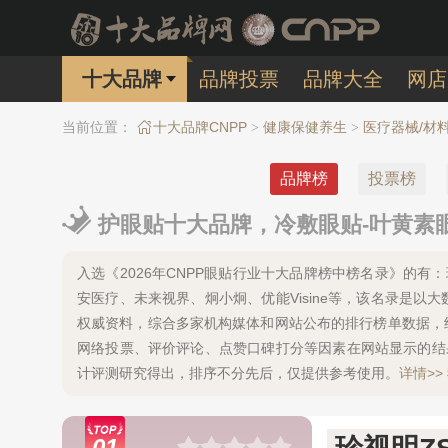
十大品牌
品牌投票
品牌大全
网店
当前位置：
十大品牌CNPP
健康保健养生
医疗器械/材料
>
>
品牌榜
投票榜
护眼贴十大品牌，冷敷眼贴-叶黄素眼
入选《2026年CNPP眼贴行业十大品牌榜中榜名录》的有：
安医疗、未来视界、炯小炯、优能Visine等，该名录是
权威资料，综合多家机构媒体和网站公布的排行榜单数据，
网络投票、评价评论、点赞口碑打分等因素在网站显示的结
计评测研究得出，排序不分先后，仅提供参考使用。
详情>>
01