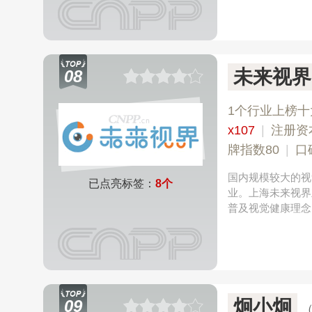
未来视界
08
1个行业上榜十
x107
|
注册资
牌指数80
|
口
国内规模较大的视
已点亮标签：
8个
业。上海未来视界
普及视觉健康理念
炯小炯
09