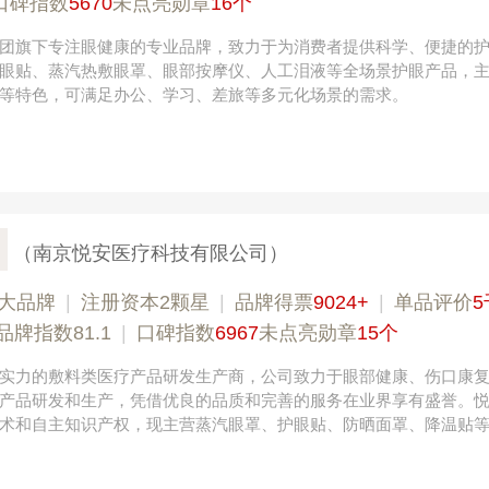
口碑指数
5670
未点亮勋章
16个
团旗下专注眼健康的专业品牌，致力于为消费者提供科学、便捷的
眼贴、蒸汽热敷眼罩、眼部按摩仪、人工泪液等全场景护眼产品，主
验”等特色，可满足办公、学习、差旅等多元化场景的需求。
（南京悦安医疗科技有限公司）
大品牌
|
注册资本2颗星
|
品牌得票
9024+
|
单品评价
5
品牌指数81.1
|
口碑指数
6967
未点亮勋章
15个
实力的敷料类医疗产品研发生产商，公司致力于眼部健康、伤口康
产品研发和生产，凭借优良的品质和完善的服务在业界享有盛誉。
术和自主知识产权，现主营蒸汽眼罩、护眼贴、防晒面罩、降温贴