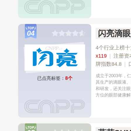
闪亮滴眼
04
4个行业上榜十
x119
|
注册资
牌指数84.8
|
成立于2003年
已点亮标签：
8个
其生产的滴眼液、
和研发，还关注眼
方位的眼部健康解