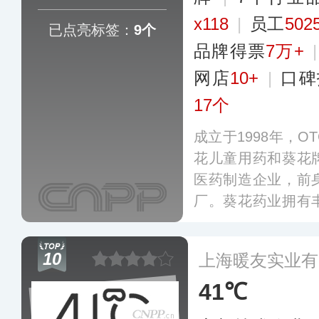
x118
|
员工
502
已点亮标签：
9个
品牌得票
7万+
网店
10+
|
口碑
17个
成立于1998年，
花儿童用药和葵花
医药制造企业，前
厂。葵花药业拥有
务模式，目前主要
化系统、心脑血管
10
上海暖友实业有
局，在业界和消费
知度。
更多
41℃