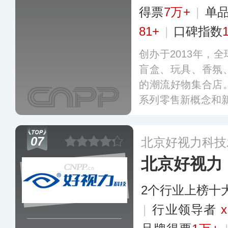
得票
7万+
|
单
81+
|
口碑指数
创办于2013年，
盲盒、玩具、香氛
的潮流好物集合店
系列零售新概念和
P形象展开联名合
活用品、包饰等品
07
北京好视力科技
前服务门店已覆盖
北京好视力
2个行业上榜十
|
行业领导者
x