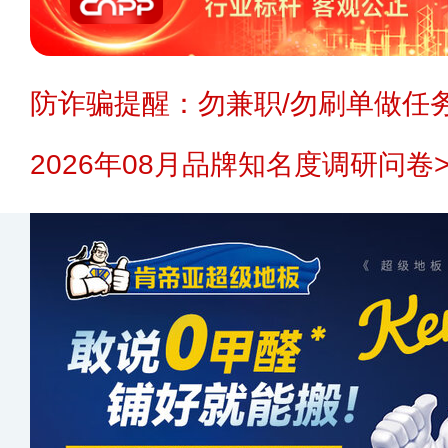
防诈骗提醒：勿兼职/勿刷单做任务
2026年08月品牌知名度调研问卷>