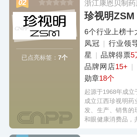
02
浙江康恩贝制药
的切口细节，确保
珍视明ZSM
6个行业上榜十
凤冠
|
行业领
星
|
品牌得票
5
已点亮标签：
7个
品牌网店
15+
|
勋章
18个
起源于1968年成立
成立江西珍视明药
发、生产、销售的
和眼健康消费品，
纳入医保品种，其