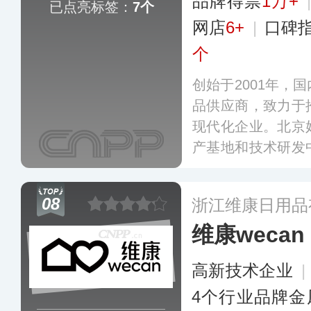
品牌得票
1万+
已点亮标签：
7个
网店
6+
|
口碑
个
创始于2001年，
品供应商，致力于
现代化企业。北京
产基地和技术研发
了稳定的合作关系
出青少年型、中老
08
浙江维康日用品
品类，销售网络覆
维康wecan
多
高新技术企业
|
4个行业品牌金