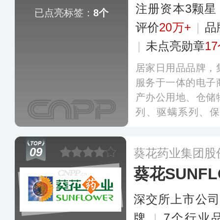
注册资本3颗星
已点亮标签：
8个
评价
20万+
|
品
|
未点亮勋章
1
居家日用品品牌，
服务于一体的电子
产办公用地、仓储
列、驱螨系列、保
列、除醛除臭、防
下拥有几万家分销
09
葵花药业集团股
络。
更多
葵花SUNFL
深交所上市公司
牌
|
7个行业