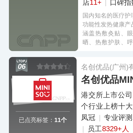
店
11+
|
口碑指
国内知名的医疗护
功能性发热健康产
涵盖热敷灸贴、
晒、热敷护肤、
品，医用口罩、蒸
小儿贴剂等产品是
06
名创优品(广州)
国各地。
更多
名创优品MIN
港交所上市公司
个行业上榜十
凤冠
|
专业评测
已点亮标签：
11个
|
员工
8329+人