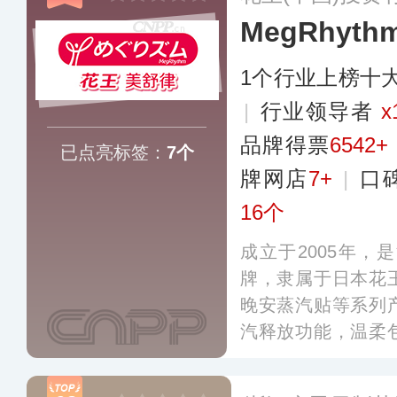
MegRhyt
1个行业上榜十
|
行业领导者
x
品牌得票
6542+
已点亮标签：
7个
牌网店
7+
|
口
16个
成立于2005年
牌，隶属于日本花
晚安蒸汽贴等系列
汽释放功能，温柔
极致的佩戴舒适度
采用了具备弹性伸