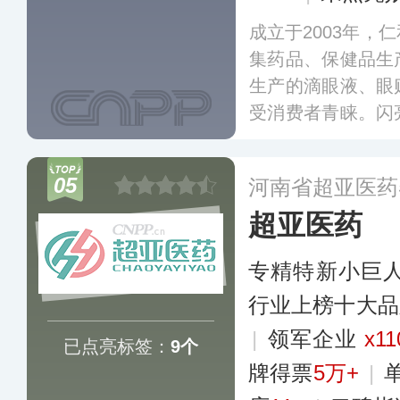
成立于2003年，
集药品、保健品生
生产的滴眼液、眼
受消费者青睐。闪
发，还关注眼部健
市场需求的新产品
05
河南省超亚医药
眼部健康解决方案
超亚医药
专精特新小巨
行业上榜十大品
|
领军企业
x11
已点亮标签：
9个
牌得票
5万+
|