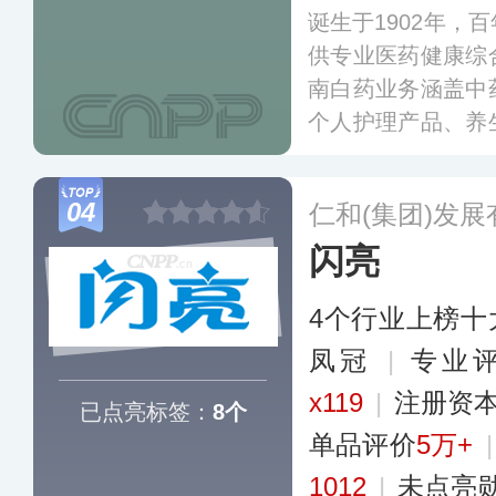
诞生于1902年，
供专业医药健康综
南白药业务涵盖中
个人护理产品、养
下气雾剂、创可贴
云南白药牙膏等品
04
仁和(集团)发
美誉度。
更多
闪亮
4个行业上榜十
凤冠
|
专业评
x119
|
注册资本
已点亮标签：
8个
单品评价
5万+
1012
|
未点亮