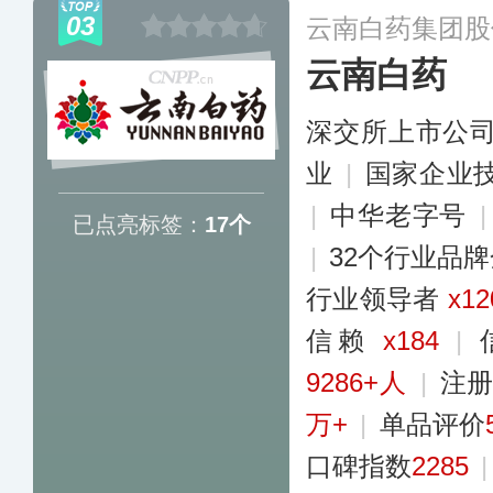
眼贴、洗眼液等产
03
云南白药集团股
置，现属浙江康恩
云南白药
深交所上市公
业
|
国家企业
|
中华老字号
已点亮标签：
17个
|
32个行业品
行业领导者
x12
信赖
x184
|
9286+人
|
注册
万+
|
单品评价
口碑指数
2285