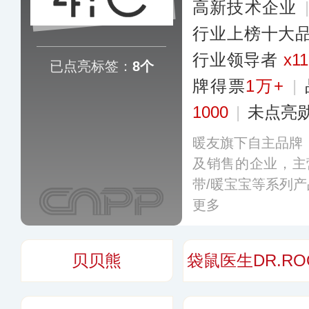
高新技术企业
行业上榜十大
行业领导者
x11
已点亮标签：
8个
牌得票
1万+
|
1000
|
未点亮
暖友旗下自主品牌
及销售的企业，主
带/暖宝宝等系列
更多
贝贝熊
袋鼠医生DR.RO