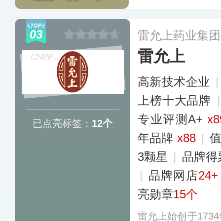
03
雷允上药业集团
雷允上
高新技术企业
上榜十大品牌
专业评测A+
x8
已点亮标签：
12个
年品牌
x88
|
3颗星
|
品牌得
|
品牌网店
24+
亮勋章
15个
雷允上始创于173