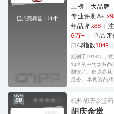
上榜十大品牌
专业评测A+
x9
已点亮标签：
11个
年品牌
x88
|
注
6万+
|
单品评
口碑指数
1049
始创于1914年，
知名的中药饮片品
制饮片、健康参茸
服务。李良济品牌
人”的家训，将传
合，产品线包括
09
杭州胡庆余堂药
列，涵盖了从百草
胡庆余堂
文创系列等多种产