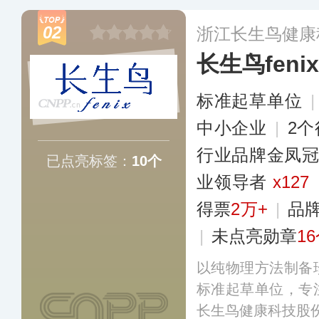
腔护理和孕婴童产
02
浙江长生鸟健康
专卖店、日化连锁
长生鸟fenix
多
标准起草单位
中小企业
|
2
行业品牌金凤
已点亮标签：
10个
业领导者
x127
得票
2万+
|
品
|
未点亮勋章
1
以纯物理方法制备
标准起草单位，专
长生鸟健康科技股