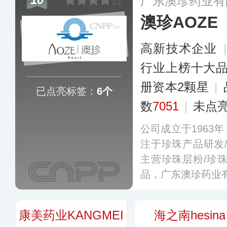
广东澳珍药业有
市场份额。
更多
澳珍AOZE
高新技术企业
行业上榜十大
册资本2颗星
|
已点亮标签：
6个
数
7051
|
未点
公司成立于1963
注于珍珠产品研发
主营珍珠层粉/珍
品，广东澳珍药业
康美药业KANGMEI
海之南hesina