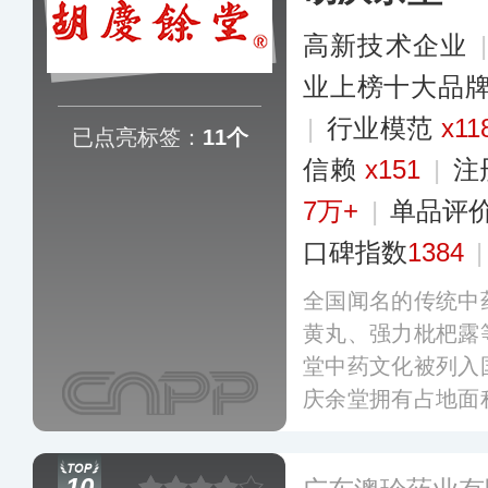
高新技术企业
业上榜十大品
|
行业模范
x11
已点亮标签：
11个
信赖
x151
|
注
7万+
|
单品评
口碑指数
1384
全国闻名的传统中
黄丸、强力枇杷露
堂中药文化被列入
庆余堂拥有占地面
和多个技术研发中
新的经营模式在中
10