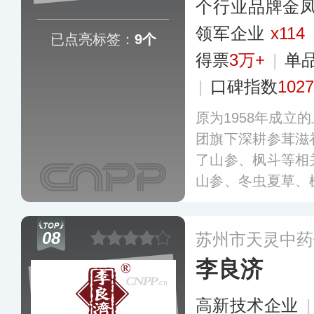
个行业品牌金
领军企业
x114
已点亮标签：
9个
得票
3万+
|
单
|
口碑指数
1027
原为1958年成立
团旗下深耕参茸滋
了山参、枫斗等相
山参、冬虫夏草、
十余类，数百个规
工产品，在全国建
08
苏州市天灵中药
传统医药渠道、
李良济
台。
更多
高新技术企业