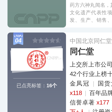
药方六神丸闻名，
文化遗产代表性
发、生产、销售
馆、药材基地为一
拥有六神丸、苏合
04
中国北京同仁堂
蓉益智胶囊、补肺
同仁堂
囊等特色中药产品
上交所上市公
42个行业上榜
金凤冠
|
国货
已点亮标签：
16个
x118
|
百年品
信誉卓著
x177
万+人
|
注册资