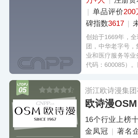
|
单品评价
20
碑指数
3617
|
创始于1669年，
团，中华老字号，
业和医疗服务等业
代码：600085
中药材种植基地，
端、科研等全产
05
浙江欧诗漫集团
种，涵盖内科、外
欧诗漫OSM
16个行业上榜
金凤冠
|
著名