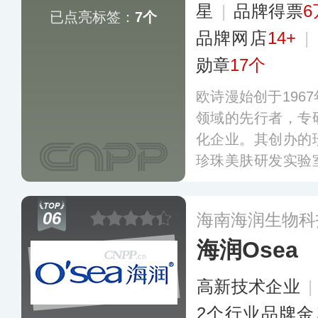
星
|
品牌得票
6
已点亮标签：
7个
品牌网店
14+
|
勋章
17个
欧诗漫始创于196
领域的先行者，专
化企业。其创办的
珍珠美肤研发实验
珍珠多肽提纯技术
珠发酵液技术、专
06
海南海润生物科
产品涵盖护肤、彩
海润Osea
高新技术企业
|
2个行业品牌金