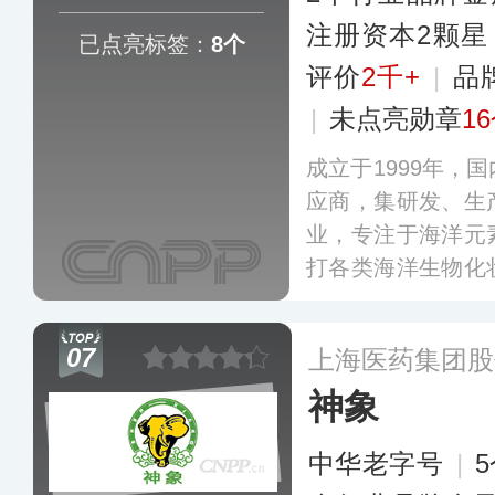
注册资本2颗星
已点亮标签：
8个
评价
2千+
|
品
|
未点亮勋章
1
成立于1999年，
应商，集研发、生
业，专注于海洋元
打各类海洋生物化
沿海地区丰富的海
的纯粹精华，打造出了
07
上海医药集团股
牌，目前其销售
神象
区。
更多
中华老字号
|