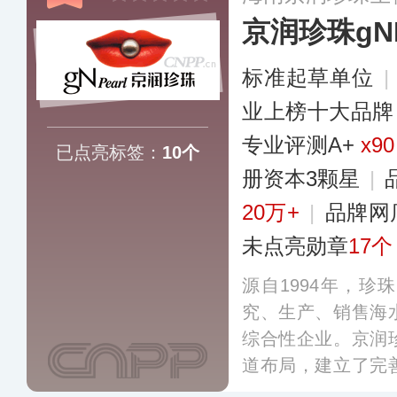
京润珍珠gNP
标准起草单位
|
业上榜十大品牌
专业评测A+
x90
已点亮标签：
10个
册资本3颗星
|
20万+
|
品牌网
未点亮勋章
17个
源自1994年，
究、生产、销售海
综合性企业。京润
道布局，建立了完
前主营珠宝首饰、