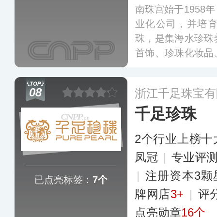
南珠宫始于1958
业化公司，并培
珠，是集海水珍珠
首饰、珍珠化妆品
业链企业集团。作
有中国南珠博物馆
08
浙江千足珠宝有
千足珍珠
2个行业上榜十
凤冠
|
专业评测
|
注册资本3颗
已点亮标签：
7个
牌网店
3+
|
评
点亮勋章
16个