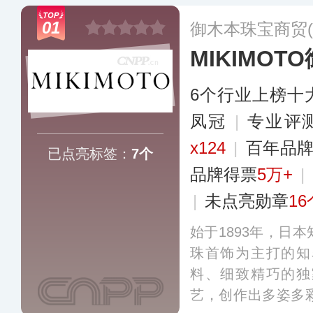
01
御木本珠宝商贸(
MIKIMOT
6个行业上榜十
凤冠
|
专业​评
x124
|
百年品
已点亮标签：
7个
品牌得票
5万+
|
|
未点亮勋章
16
始于1893年，日
珠首饰为主打的知
料、细致精巧的独
艺，创作出多姿多彩