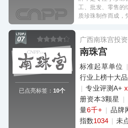
工、批发、零售的
质珍珠制作而成，
式新颖、做工考究
立起遍布全国的销
07
广西南珠宫投资
南珠宫
标准起草单位
行业上榜十大品
|
专业评测A+
x
已点亮标签：
10个
册资本3颗星
|
量
6千+
|
品牌
指数
1034
|
未