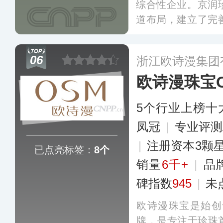
综合性企业。京润
道布局，建立了完
前主营珠宝首饰、
腔护理和孕婴童产
06
浙江欧诗漫集团
专卖店、日化连锁
欧诗漫珠宝
多
5个行业上榜十
凤冠
|
专业评测
|
注册资本3颗
已点亮标签：
8个
销量
6千+
|
品
碑指数
945
|
未
欧诗漫珠宝是始创
牌，是专注于珍珠