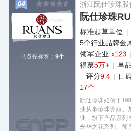
04
浙江阮仕珍珠股
阮仕珍珠RU
标准起草单位
|
5个行业品牌金
领军企业
x123
已点亮标签：
9个
得票
5万+
|
单
|
评分
9.4
|
口
17个
阮仕珍珠始创于19
业从事珍珠养殖、
业，旗下产品系列
光华之花系列、简