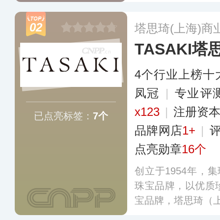
品涵盖项链、吊链
等，分店遍布世界
02
塔思琦(上海)商
士青睐，成为全球
TASAKI塔
界享有“珍珠之王”
4个行业上榜十
凤冠
|
专业​评
x123
|
注册资本
已点亮标签：
7个
品牌网店
1+
|
点亮勋章
16个
创立于1954年，
珠宝品牌，以优质
宝品牌，塔思琦（