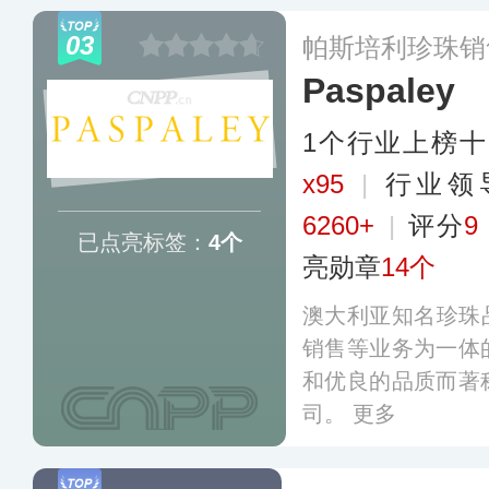
03
帕斯培利珍珠销
Paspaley
1个行业上榜
x95
|
行业领
6260+
|
评分
9
已点亮标签：
4个
亮勋章
14个
澳大利亚知名珍珠品
销售等业务为一体
和优良的品质而著
司。
更多