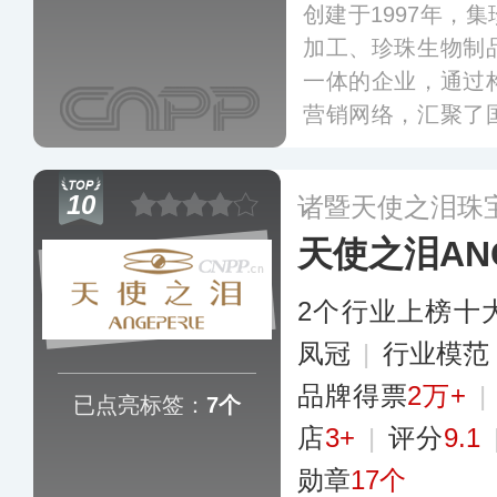
创建于1997年，
加工、珍珠生物制
一体的企业，通过
营销网络，汇聚了
中国珍珠文化与现
手链、胸针、戒指
10
诸暨天使之泪珠
珠宝产品，致力于
天使之泪ANG
2个行业上榜十
凤冠
|
行业模
品牌得票
2万+
|
已点亮标签：
7个
店
3+
|
评分
9.1
勋章
17个