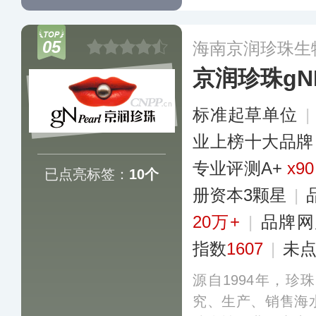
月圆系列、CHIC
立‌线上线下全渠
05
海南京润珍珠生
国多地。
更多
京润珍珠gNP
标准起草单位
|
业上榜十大品牌
专业评测A+
x90
已点亮标签：
10个
册资本3颗星
|
20万+
|
品牌网
指数
1607
|
未
源自1994年，
究、生产、销售海