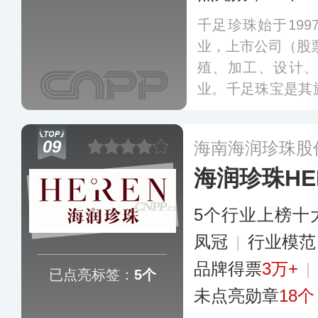
千足珍珠始于19
业，上市公司（股票
殖、加工、设计
业。千足珠宝是其
主要从事珍珠首饰
盖珍珠手链、项链
09
海南海润珍珠股
性价比赢得广大消
海润珍珠HE
5个行业上榜十
凤冠
|
行业模
品牌得票
3万+
|
已点亮标签：
5个
未点亮勋章
18个