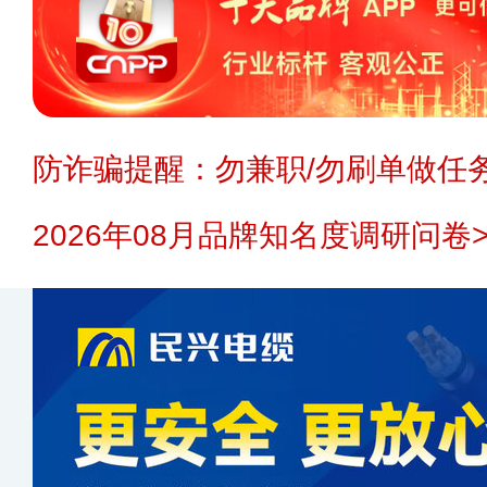
防诈骗提醒：勿兼职/勿刷单做任务
2026年08月品牌知名度调研问卷>