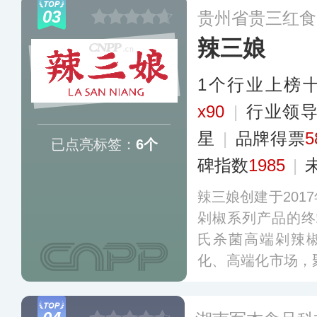
椒等20余种产品，
03
贵州省贵三红食
的KA类卖场和连
辣三娘
1个行业上榜
x90
|
行业领
星
|
品牌得票
5
已点亮标签：
6个
碑指数
1985
|
辣三娘创建于201
剁椒系列产品的终
氏杀菌高端剁辣
化、高端化市场，
调味品的需求，依
销售渠道，通过“线