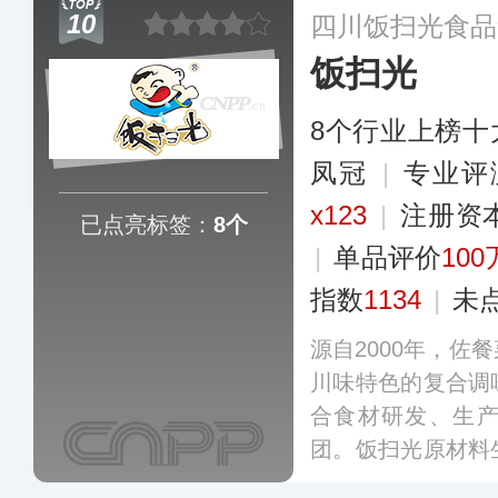
国30多个省市自
10
四川饭扫光食品
家。
更多
饭扫光
8个行业上榜十
凤冠
|
专业评
x123
|
注册资
已点亮标签：
8个
|
单品评价
100
指数
1134
|
未
源自2000年，佐
川味特色的复合调
合食材研发、生
团。饭扫光原材料
依托专业的现代化