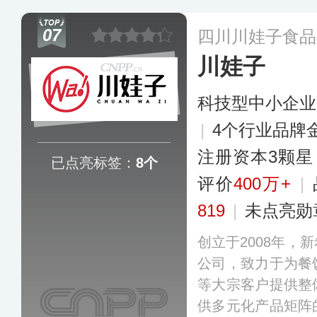
建设和发掘，目前
07
四川川娃子食品
餐酱等多个系列，
川娃子
罐。
更多
科技型中小企业
|
4个行业品牌
注册资本3颗星
已点亮标签：
8个
评价
400万+
|
819
|
未点亮勋
创立于2008年，
公司，致力于为餐
等大宗客户提供整
供多元化产品矩阵