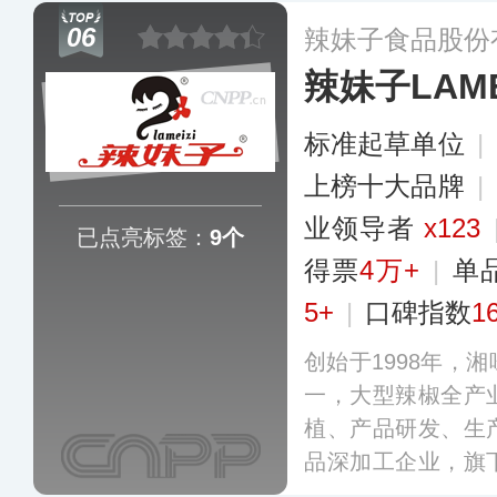
传统辣酱品类和番
06
辣妹子食品股份
等新兴品类，营销
辣妹子LAME
地区。
更多
标准起草单位
|
上榜十大品牌
|
业领导者
x123
已点亮标签：
9个
得票
4万+
|
单
5+
|
口碑指数
1
创始于1998年，
一，大型辣椒全产
植、产品研发、生
品深加工企业，旗
明星产品。公司开