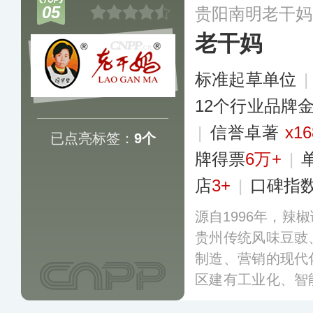
05
贵阳南明老干妈
农贸市场。
更多
老干妈
标准起草单位
12个行业品牌
|
信誉卓著
x16
已点亮标签：
9个
牌得票
6万+
|
店
3+
|
口碑指
源自1996年，辣
贵州传统风味豆豉
制造、营销的现代
区建有工业化、智
数百万瓶（袋）辣