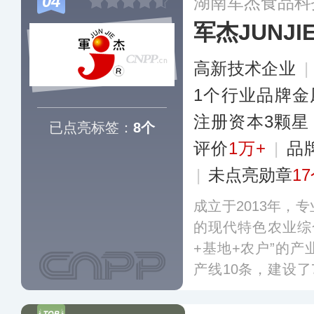
04
湖南军杰食品科
众多年轻消费者心
军杰JUNJI
多
高新技术企业
|
1个行业品牌金
注册资本3颗星
已点亮标签：
8个
评价
1万+
|
品
|
未点亮勋章
1
成立于2013年，
的现代特色农业综
+基地+农户”的
产线10条，建设
辣椒系列产品12
40多个品类，销往