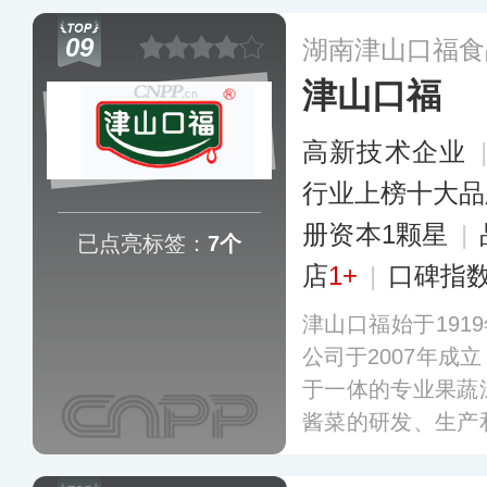
着优异的品质得到
09
湖南津山口福食
津山口福
高新技术企业
行业上榜十大品
册资本1颗星
|
已点亮标签：
7个
店
1+
|
口碑指
津山口福始于191
公司于2007年成
于一体的专业果蔬
酱菜的研发、生产
酸菜、酸豆角、泡