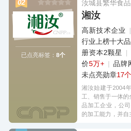
02
汝城县繁华食品
盖各大电商平台。
湘汝
高新技术企业
行业上榜十大品
册资本2颗星
|
已点亮标签：
8个
价
5万+
|
品牌
未点亮勋章
17
湘汝始建于200
工、销售于一体的
品加工企业，公司
的加工能力，并自
专业设备，主打“