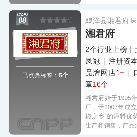
前川娃子已销往全
主流连锁超市，业
08
鸡泽县湘君府味
欧洲等国家和地区
湘君府
2个行业上榜十
凤冠
|
注册资本
品牌网店
1+
|
已点亮标签：
5个
章
16个
湘君府始于199
厂，于2007年成
椒之乡”的原料优
生产和销售，产品
多个品类，销往全