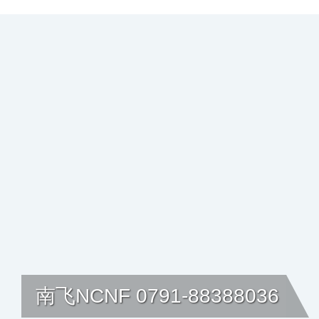
NF 0791-88388036