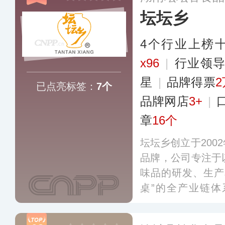
坛坛乡
4个行业上榜
x96
|
行业领
星
|
品牌得票
2
已点亮标签：
7个
品牌网店
3+
|
章
16个
坛坛乡创立于200
品牌，公司专注于
味品的研发、生产
桌”的全产业链
工、产品研发、生
全国大型KA类卖