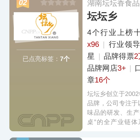
02
湖南坛坛香食品
国家和地区，成为
坛坛乡
牌。
更多
4个行业上榜
x96
|
行业领
星
|
品牌得票
2
已点亮标签：
7个
品牌网店
3+
|
章
16个
坛坛乡创立于200
品牌，公司专注于
味品的研发、生产
桌”的全产业链
工、产品研发、生