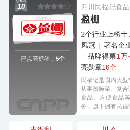
40多个品类，销往
10
四川民福记食品
农贸市场。
更多
盈棚
2个行业上榜十
凤冠
|
著名企
|
品牌得票
1万
已点亮标签：
5个
亮勋章
16个
民福记是国内大型
从事酱腌菜、复合
食品、方便食品
务，旗下拥有民福
涵盖小叶酸菜、酱
调味料、干辣椒、
吉得利
川珍