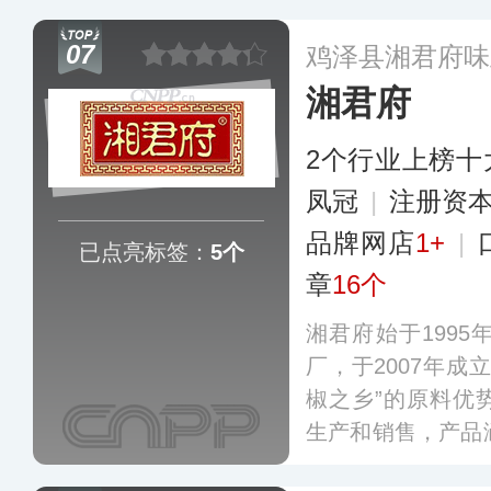
括泡菜、老母水泡
07
鸡泽县湘君府味
川味调料等系列产
湘君府
评为省级非物质文
2个行业上榜十
凤冠
|
注册资本
品牌网店
1+
|
已点亮标签：
5个
章
16个
湘君府始于199
厂，于2007年成
椒之乡”的原料优
生产和销售，产品
多个品类，销往全