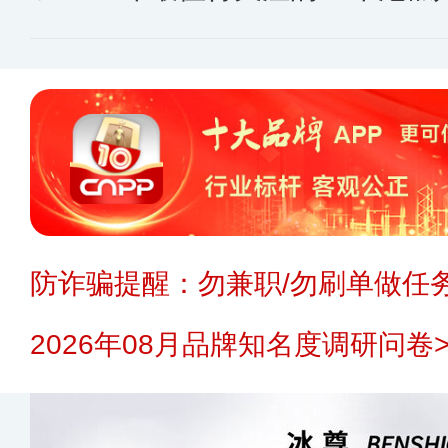
防诈骗提醒：勿兼职/勿刷单做任务
2026年08月品牌知名度调研问卷>