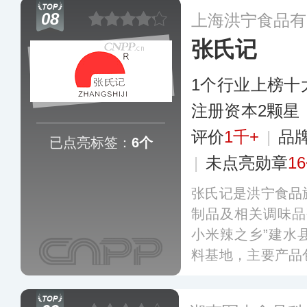
着优异的品质得到
08
上海洪宁食品有
张氏记
1个行业上榜十
注册资本2颗星
评价
1千+
|
品
已点亮标签：
6个
|
未点亮勋章
1
张氏记是洪宁食品
制品及相关调味品
小米辣之乡”建水
料基地，主要产品
小米辣泡椒系列、
盖全国三十多个省