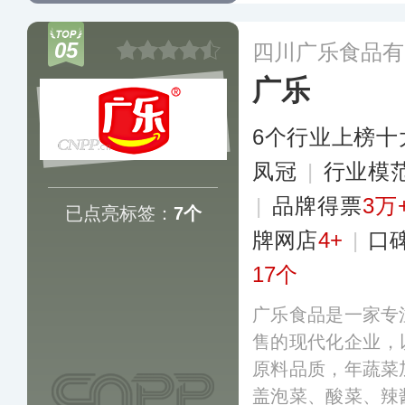
专业设备，主打“
椒等20余种产品，
05
四川广乐食品有
的KA类卖场和连
广乐
6个行业上榜十
凤冠
|
行业模
|
品牌得票
3万
已点亮标签：
7个
牌网店
4+
|
口
17个
广乐食品是一家专
售的现代化企业，以
原料品质，年蔬菜
盖泡菜、酸菜、辣