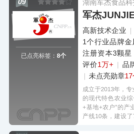
09
湖南军杰食品科
超、大卖场及线上
军杰JUNJI
高新技术企业
|
1个行业品牌金
注册资本3颗星
已点亮标签：
8个
评价
1万+
|
品
|
未点亮勋章
1
成立于2013年，
的现代特色农业综
+基地+农户”的
产线10条，建设
辣椒系列产品12