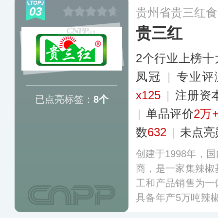
全国大型KA类卖
03
贵州省贵三红食
盖各大电商平台。
贵三红
2个行业上榜十
凤冠
|
专业评
x125
|
注册资
已点亮标签：
8个
|
单品评价
2万
数
632
|
未点亮
创建于1998年，
商，是一家集辣椒
工和产品销售为一
具备年产5万吨辣
三红”“辣三娘”两