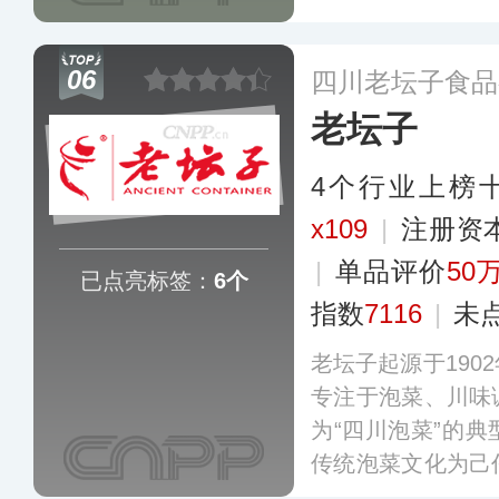
味料，风味地道，
在北京、上海、成
06
四川老坛子食品
场网络持续拓展，
老坛子
费者提供高品质的
4个行业上榜
x109
|
注册资
|
单品评价
50
已点亮标签：
6个
指数
7116
|
未
老坛子起源于190
专注于泡菜、川味
为“四川泡菜”的
传统泡菜文化为己
艺精髓，坚持老母