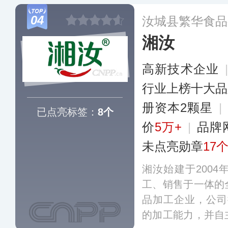
油辣椒、辣椒酱、
04
汝城县繁华食品
大系列，开设有线
湘汝
高新技术企业
行业上榜十大品
册资本2颗星
|
已点亮标签：
8个
价
5万+
|
品牌
未点亮勋章
17
湘汝始建于200
工、销售于一体的
品加工企业，公司
的加工能力，并自