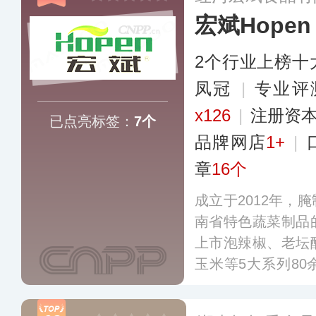
宏斌Hopen
2个行业上榜十
凤冠
|
专业评
x126
|
注册资本
已点亮标签：
7个
品牌网店
1+
|
章
16个
成立于2012年，
南省特色蔬菜制品
上市泡辣椒、老坛
玉米等5大系列8
稳定地为全国40
企业供货，并出口