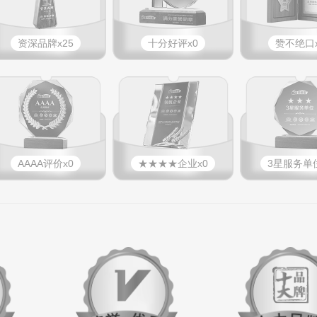
资深品牌x25
十分好评x0
赞不绝口x
AAAA评价x0
★★★★企业x0
3星服务单位