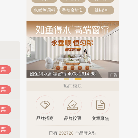
水煮鱼调料
香辣金针菇
辣椒油
投票
如鱼得水高端窗帘 4008-2614-88
汇迈HUI
广告
热门模块
投票
投票
品牌招商
品牌投票
文章聚焦
投票
已有
292726
个品牌入驻