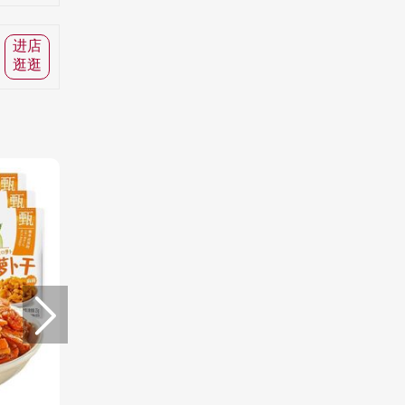
进店
逛逛