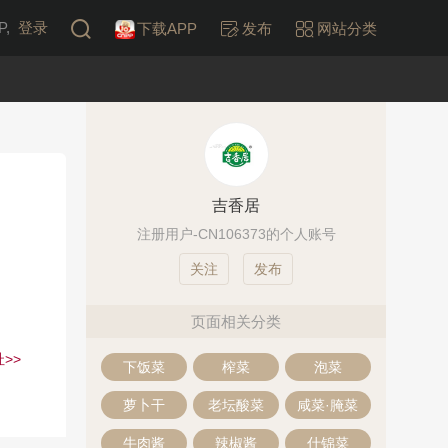
,
登录
下载APP
发布
网站分类
吉香居
注册用户-CN106373的个人账号
发布
页面相关分类
>>
下饭菜
榨菜
泡菜
萝卜干
老坛酸菜
咸菜·腌菜
牛肉酱
辣椒酱
什锦菜