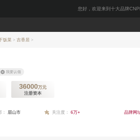
您好，欢迎来到十大品牌CNPP
下饭菜
吉香居
>
>
我要认领
36000
万元
注册资本
部：
眉山市
关注度：
6万+
品牌网址