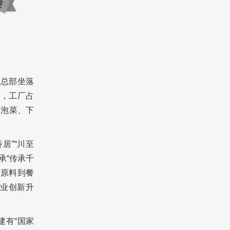
，总部坐落
名，工厂占
饭泡菜、下
居”“川至
承“传承千
从原料到餐
业创新升
建有“国家