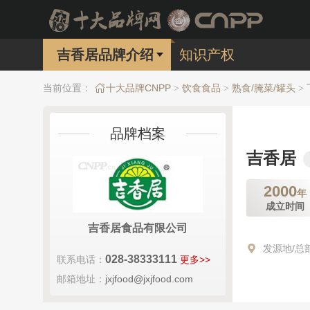
吉香居品牌介绍
知识产权
当前位置：
十大品牌CNPP
饮食食品
熟食/腌菜/罐头
>
>
>
品牌档案
吉香居
2000
年
成立时间
吉香居食品有限公司
发源地/总
028-38333111
联系电话：
更多>>
邮箱地址：
jxjfood@jxjfood.com