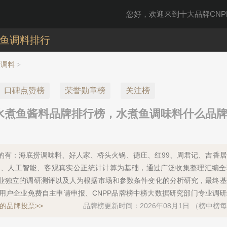
您好，欢迎来到十大品牌CNPP
鱼调料排行
鱼调料
>
口碑点赞榜
荣誉勋章榜
关注榜
水煮鱼酱料品牌排行榜，水煮鱼调味料什么品
录》的有：海底捞调味料、好人家、桥头火锅、德庄、红99、周君记、吉香
算法、人工智能、客观真实公正统计计算为基础，通过广泛收集整理汇编
业独立的调研测评以及人为根据市场和参数条件变化的分析研究，最终基
用户企业免费自主申请申报、CNPP品牌榜中榜大数据研究部门专业调
的品牌投票>>
品牌榜更新时间：2026年08月1日 （榜中榜