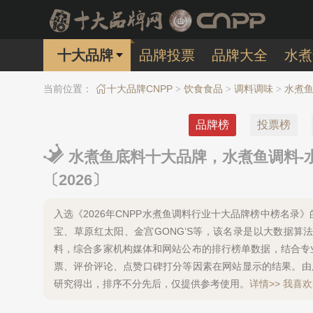
十大品牌
品牌投票
品牌大全
水煮
当前位置：
十大品牌CNPP
饮食食品
调料调味
水煮
>
>
>
品牌榜
投票榜
水煮鱼底料十大品牌，水煮鱼调料-
〔2026〕
入选《2026年CNPP水煮鱼调料行业十大品牌榜中榜名
宝、草原红太阳、金宫GONG’S等，该名录是以大数据
料，综合多家机构媒体和网站公布的排行榜单数据，结合专
票、评价评论、点赞口碑打分等因素在网站显示的结果。由
研究得出，排序不分先后，仅提供参考使用。
详情>>
我喜欢