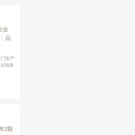
企业
|
品
专门生产
、火锅浓
。
本2颗