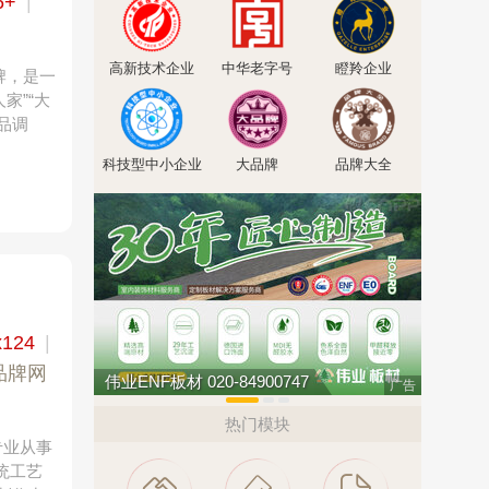
6+
|
高新技术企业
中华老字号
瞪羚企业
牌，是一
家”“大
品调
科技型中小企业
大品牌
品牌大全
x124
|
品牌网
伟业ENF板材 020-84900747
南飞NCN
广告
热门模块
专业从事
统工艺