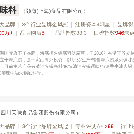
味料
（颐海(上海)食品有限公司）
大品牌
|
3个行业品牌金凤冠
|
注册资本4颗星
|
品牌得
00万+
|
品牌网店
5+
|
品牌指数88.3
|
口碑指数
946
未
海国际旗下子品牌，海底捞火锅底料供应商，于2016年香港证券交
立于海底捞，是一家由海外投资，以研发/生产/销售海底捞系列调味
，目前主营产品有清油火锅底料/麻辣清油火锅调味料/浓香牛油火锅
红咖喱牛油火锅底料等。
（四川天味食品集团股份有限公司）
大品牌
|
3个行业品牌金凤冠
|
专业评测A+
x88
|
行业