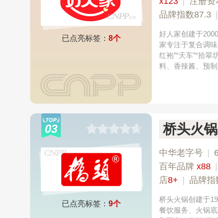
x123
|
注册资
品牌指数87.3
好人家创建于20
已点亮标签：
8个
家专注于复合调味
红袍”“天车”“
料、香辣酱、预制
桥头火锅
03
中华老字号
|
百年品牌
x88
店
8+
|
品牌指
桥头火锅创建于1
已点亮标签：
9个
餐饮服务、火锅底