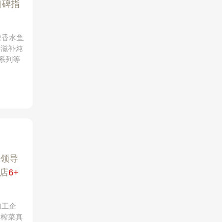
口碑指
辣香水鱼
膳滋补炖
系列等
业领导
店
6+
加工企
、榨菜真