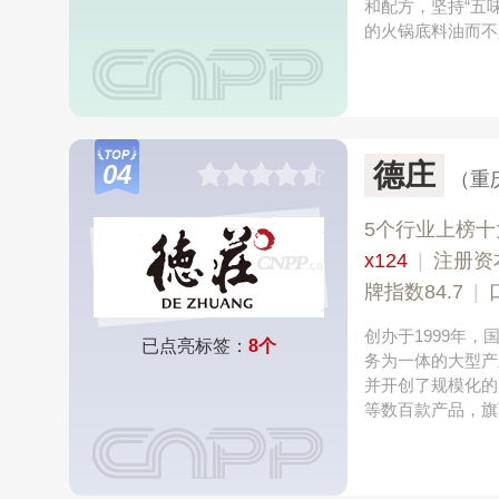
和配方，坚持“五
的火锅底料油而不
德庄
04
（重
5个行业上榜十
x124
|
注册资
牌指数84.7
|
创办于1999年
已点亮标签：
8个
务为一体的大型产
并开创了规模化的
等数百款产品，旗