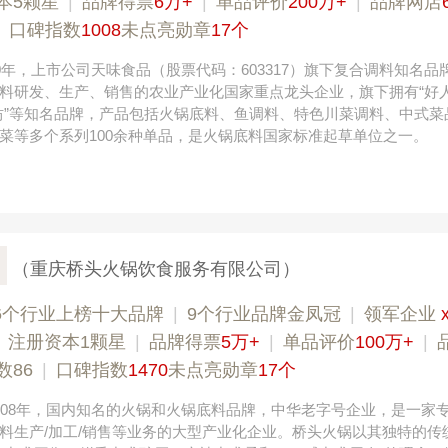
本5颗星
|
品牌得票
6万+
|
单品评价
200万+
|
品牌网店
|
口碑指数
1008
未点亮勋章
17个
00年，上市公司天味食品（股票代码：603317）旗下复合调料知名品
料研发、生产、销售的农业产业化国家重点龙头企业，旗下拥有“好人
拾翠坊”等知名品牌，产品包括火锅底料、鱼调料、特色川菜调料、中式菜
菜等多个系列100余种单品，是火锅底料国家标准起草单位之一。
（重庆桥头火锅饮食服务有限公司）
6个行业上榜十大品牌
|
9个行业品牌金凤冠
|
领军企业
|
注册资本1颗星
|
品牌得票
5万+
|
单品评价
100万+
|
数86
|
口碑指数
1470
未点亮勋章
17个
908年，国内知名的火锅和火锅底料品牌，中华老字号企业，是一家
料生产/加工/销售等业务的大型产业化企业。桥头火锅以其独特的传