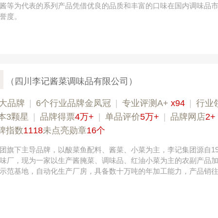
酱等为代表的系列产品凭借优良的品质和丰富的口味在国内调味品
誉度。
（四川李记酱菜调味品有限公司）
大品牌
|
6个行业品牌金凤冠
|
专业评测A+
x94
|
行业
本3颗星
|
品牌得票
4万+
|
单品评价
5万+
|
品牌网店
2+
碑指数
1118
未点亮勋章
16个
团旗下主导品牌，以酸菜鱼配料、酱菜、小菜为主，李记集团源自19
味厂，现为一家以生产酱腌菜、调味品、红油小菜为主的农副产品
示范基地，自动化生产厂房，具备数十万吨的年加工能力，产品销