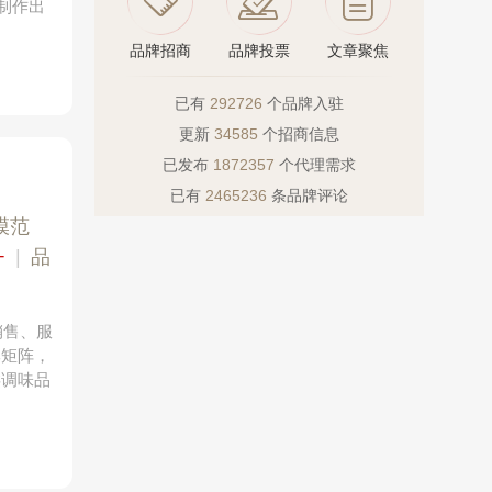
制作出
品牌招商
品牌投票
文章聚焦
已有
292726
个品牌入驻
更新
34585
个招商信息
已发布
1872357
个代理需求
已有
2465236
条品牌评论
模范
+
|
品
销售、服
牌矩阵，
类调味品