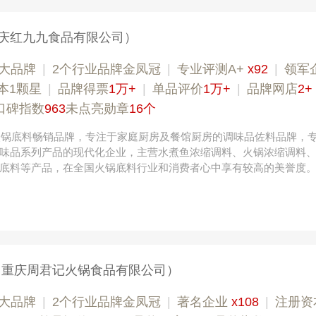
庆红九九食品有限公司）
大品牌
|
2个行业品牌金凤冠
|
专业评测A+
x92
|
领军
本1颗星
|
品牌得票
1万+
|
单品评价
1万+
|
品牌网店
2+
口碑指数
963
未点亮勋章
16个
，火锅底料畅销品牌，专注于家庭厨房及餐馆厨房的调味品佐料品牌，
味品系列产品的现代化企业，主营水煮鱼浓缩调料、火锅浓缩调料
底料等产品，在全国火锅底料行业和消费者心中享有较高的美誉度
（重庆周君记火锅食品有限公司）
大品牌
|
2个行业品牌金凤冠
|
著名企业
x108
|
注册资