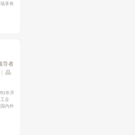
市场享有
领导者
|
品
91年开
加工企
往国内外