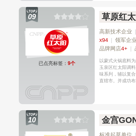
草原红太
09
高新技术企业
x94
|
领军企
品牌网店
4+
|
以蒙式火锅底料为
已点亮标签：
9个
玉泉区红太阳调料
味系列，辅以复合
直辖市。并成功布
金宫GON
10
标准起草单位