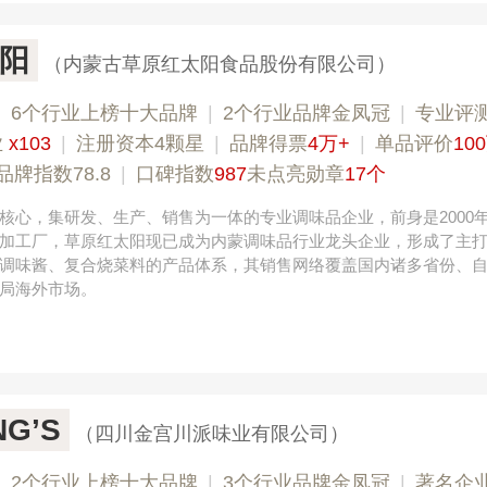
阳
（内蒙古草原红太阳食品股份有限公司）
|
6个行业上榜十大品牌
|
2个行业品牌金凤冠
|
专业评测
业
x103
|
注册资本4颗星
|
品牌得票
4万+
|
单品评价
10
品牌指数78.8
|
口碑指数
987
未点亮勋章
17个
核心，集研发、生产、销售为一体的专业调味品企业，前身是2000
加工厂，草原红太阳现已成为内蒙调味品行业龙头企业，形成了主
调味酱、复合烧菜料的产品体系，其销售网络覆盖国内诸多省份、
局海外市场。
G’S
（四川金宫川派味业有限公司）
|
2个行业上榜十大品牌
|
3个行业品牌金凤冠
|
著名企