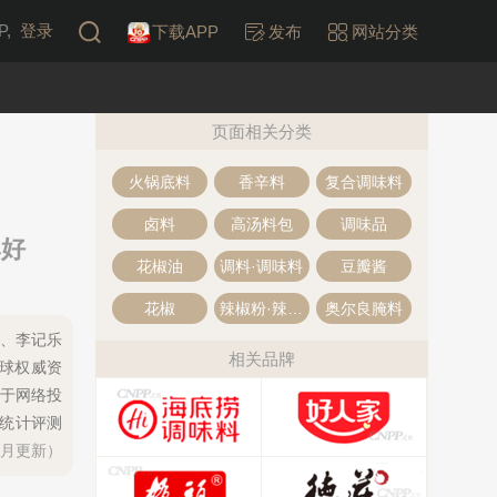
,
登录
下载APP
发布
网站分类
页面相关分类
火锅底料
香辛料
复合调味料
卤料
高汤料包
调味品
牌好
花椒油
调料·调味料
豆瓣酱
花椒
辣椒粉·辣椒面
奥尔良腌料
居、李记乐
相关品牌
全球权威资
于网络投
研统计评测
每月更新）