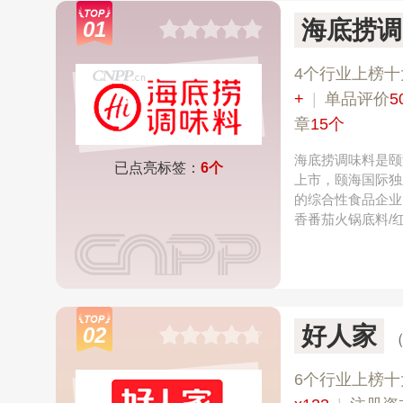
海底捞调
01
4个行业上榜十
+
|
单品评价
5
章
15个
海底捞调味料是颐
已点亮标签：
6个
上市，颐海国际独
的综合性食品企业
香番茄火锅底料/
好人家
02
6个行业上榜十