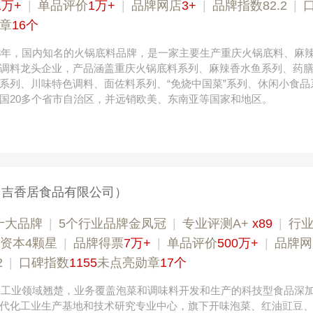
1万+
|
单品评价
1万+
|
品牌网店
3+
|
品牌指数82.2
|
章
16个
93年，国内知名的火锅底料品牌，是一家主要生产重庆火锅底料、麻
调料龙头企业，产品涵盖重庆火锅底料系列、麻辣香水鱼系列、药
系列、川味特色调料、面佐料系列、“免烧中国菜”系列、休闲小食品
国20多个省市自治区，并远销欧美、东南亚等国家和地区。
（吉香居食品有限公司）
十大品牌
|
5个行业品牌金凤冠
|
专业评测A+
x89
|
行
资本4颗星
|
品牌得票
7万+
|
单品评价
500万+
|
品牌网
2
|
口碑指数
1155
未点亮勋章
17个
泡菜工业领域翘楚，业务覆盖泡菜和调味料开发和生产的科技型食品深
代化工业生产基地和技术研究专业中心，旗下开味泡菜、红油豇豆