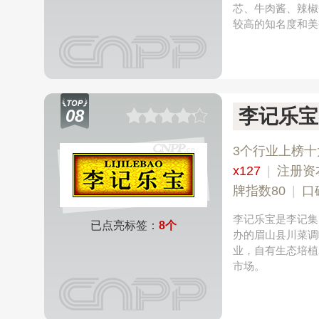
芯、牛肉酱、辣椒
较高的知名度和美
李记乐宝
08
3个行业上榜十
x127
|
注册资
牌指数80
|
口
李记乐宝是李记集
已点亮标签：
8个
办的眉山县川菜调
业，自有生态培植
市场。