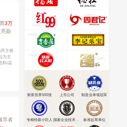
票
3万
点亮勋
易所主板
品为主
底料/蒜
财富世界500强
上市公司
制造业单项冠军
领导者
专精特新小巨人
国家企业技术中心
标准起草单位