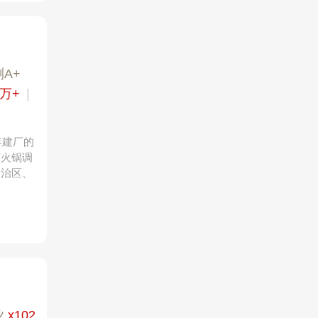
A+
0万+
|
年建厂的
打火锅调
自治区、
业
x102