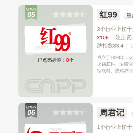
红99
05
（重
2个行业上榜十
x109
|
注册资
牌指数83.4
|
成立于1993年
已点亮标签：
8个
火锅底料、浓缩调
缩底料、烧鸡浓缩
周君记
06
1个行业上榜十