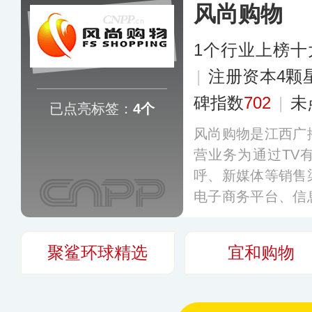
风尚购物
1个行业上榜十
|
注册资本4颗
碑指数
702
|
未
已点亮标签：
4个
风尚购物是江西广
营业务为通过TV
呼、新媒体等销售
电子商务平台、信
目制作系统、智能
流建设等技术直接
聚鲨环球精选
宜和购物
售服务。
更多