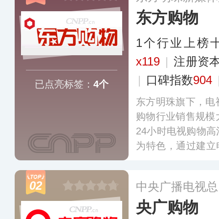
东方购物
1个行业上榜
x119
|
注册资本
|
口碑指数
904
已点亮标签：
4个
东方明珠旗下，电
购物行业销售规模
24小时电视购物
为特色，通过建立电
TV、广播、目录
的“平台共享、多
02
中央广播电视总
式。
更多
央广购物