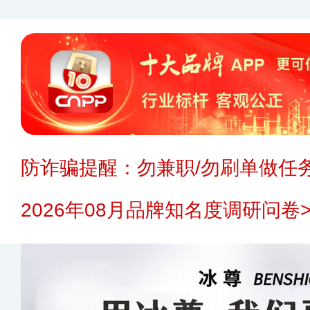
防诈骗提醒：勿兼职/勿刷单做任务
2026年08月品牌知名度调研问卷>