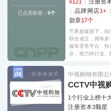
x121
|
注册资本
|
品牌网店
1+
已点亮标签：
5个
勋章
17个
芒果超媒旗下，由
联合成立，拥有多
媒体零售平台，快
步，致力跨行业、
为国内新一代家庭
04
中视购物有限公
CCTV中视
1个行业上榜十
注册资本3颗星