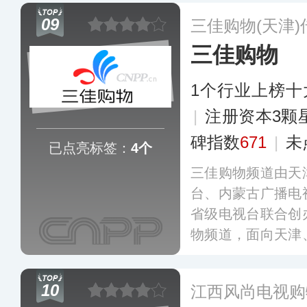
产业。
更多
09
三佳购物(天津
三佳购物
1个行业上榜十
|
注册资本3颗
碑指数
671
|
未
已点亮标签：
4个
三佳购物频道由天
台、内蒙古广播电
省级电视台联合创
物频道，面向天津
费者提供电视购物
物拥有电视、外呼
10
江西风尚电视购
化销售渠道。
更多