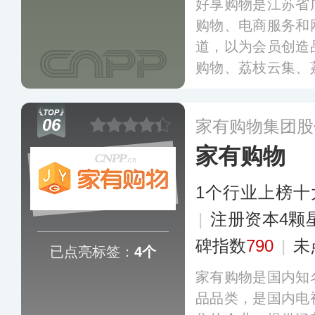
好享购物是江苏省
购物、电商服务和
道，以为会员创造
购物、荔枝云集、
为核心品牌，以会
道转型为电子商务
06
家有购物集团股
电商、电话、店铺
家有购物
更多
1个行业上榜十
|
注册资本4颗
碑指数
790
|
未
已点亮标签：
4个
家有购物是国内知
品品类，是国内电