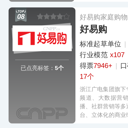
装饰品、营养保健
覆盖的家庭购物频道
08
好易购家庭购物
治区）进行了落地
好易购
标准起草单位
行业模范
x107
得票
7946+
|
口
已点亮标签：
5个
17个
浙江广电集团旗下
频道、大数据营销
播、社群营销等多
台、立体化的商业
网络、数据营销、