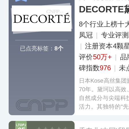
DECORTE
8个行业上榜十
凤冠
|
专业评测
|
注册资本4颗
已点亮标签：
8个
评价
50万+
|
品
碑指数
976
|
未
日本Kose高丝集
70年。黛珂以高
自然成分与尖端科
活力。其独特的“
品系列，如植物韵
等，可满足不同肌