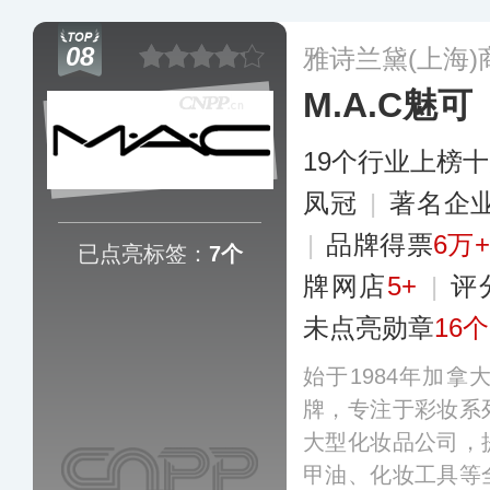
工艺技术陆续推出
赋活等诸多系列和
08
雅诗兰黛(上海
化的服务在化妆护
M.A.C魅可
力和市场占有率。
19个行业上榜
凤冠
|
著名企
|
品牌得票
6万+
已点亮标签：
7个
牌网店
5+
|
评
未点亮勋章
16个
始于1984年加
牌，专注于彩妆系
大型化妆品公司，
甲油、化妆工具等