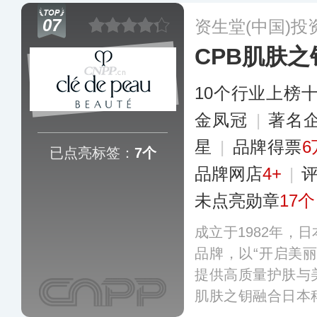
面部底妆、卸妆系
07
资生堂(中国)投
液、雾吻唇膏、大
CPB肌肤之
更多
10个行业上榜
金凤冠
|
著名
星
|
品牌得票
6
已点亮标签：
7个
品牌网店
4+
|
未点亮勋章
17个
成立于1982年，
品牌，以“开启美
提供高质量护肤与
肌肤之钥融合日本