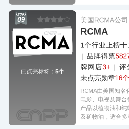
粉底液、腮红等是其
坚持产品的研发
09
美国RCMA公司
列，满足消费者对
RCMA
1个行业上榜十
|
品牌得票
582
牌网店
3+
|
评
已点亮标签：
5个
未点亮勋章
16
RCMA由美国知名
电影、电视及舞台
产品以植物油和纯
及矿物油，适合多种
第三代传承经营，