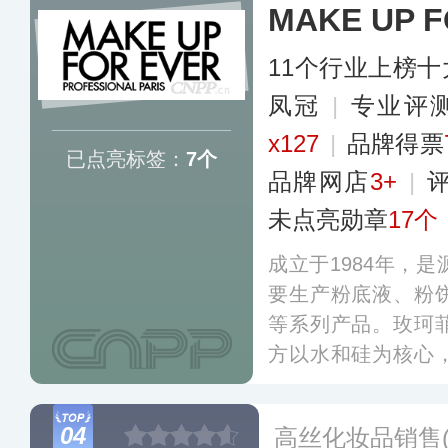
MAKE UP F
11个行业上榜
凤冠
|
专业​评
x127
|
品牌得票
已点亮标签：
7个
品牌网店
3+
|
未点亮勋章
17个
成立于1984年，
要生产粉底液、粉
等系列产品。玫珂
方以水和硅为核心
层层叠加至完全遮
仿佛肌肤的第二层
04
高丝化妆品销售
至油性肌肤使用。