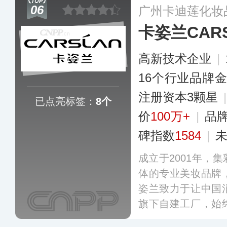
06
广州卡迪莲化妆
品门店。
更多
卡姿兰CAR
高新技术企业
|
16个行业品牌
注册资本3颗星
已点亮标签：
8个
价
100万+
|
品
碑指数
1584
|
成立于2001年，
体的专业美妆品牌
姿兰致力于让中国
旗下自建工厂，始
授权专利，先后推