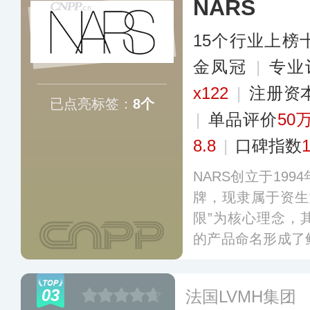
NARS
15个行业上榜
金凤冠
|
专业
x122
|
注册资
已点亮标签：
8个
|
单品评价
50
8.8
|
口碑指数
NARS创立于19
牌，现隶属于资生
限”为核心理念，
的产品命名形成了
S覆盖彩妆与护肤
产品以卓越的质地
03
法国LVMH集团
喜爱。
更多