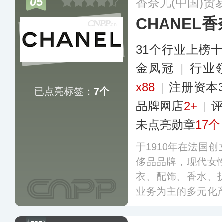
05
香奈儿(中国)贸
CHANEL
31个行业上榜
金凤冠
|
行业
x88
|
注册资本
已点亮标签：
7个
品牌网店
2+
|
未点亮勋章
17个
于1910年在法国
侈品品牌，现代女
衣、配饰、香水、
业务为主的多元化
双C标志、菱形格
工艺而享誉业界，