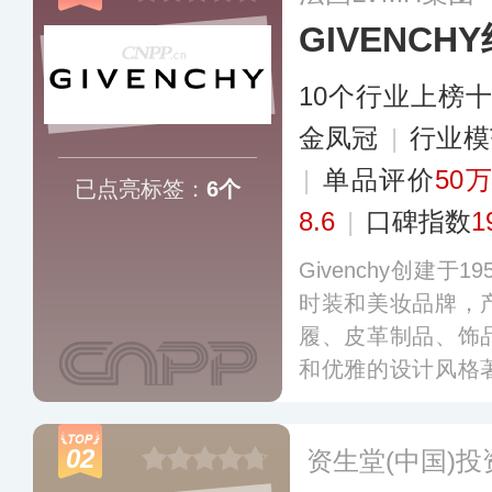
GIVENCH
10个行业上榜
金凤冠
|
行业
|
单品评价
50万
已点亮标签：
6个
8.6
|
口碑指数
1
Givenchy创建于
时装和美妆品牌，
履、皮革制品、饰
和优雅的设计风格
现代设计，产品既
与华丽，充满了浓
02
资生堂(中国)