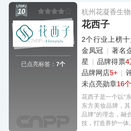
爱好者提供值得信
10
杭州花凝香生物
饼、粉底在业界享
花西子
2个行业上榜
金凤冠
|
著名
星
|
品牌得票
4
已点亮标签：
7个
品牌网店
5+
|
未点亮勋章
16
花西子是一个以“
东方美妆品牌，其
品牌”的理念，融
技，打造养护一体