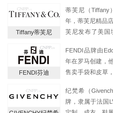
球女性之美。迪
蒂芙尼（Tiffa
衣、男装成衣、
年，蒂芙尼精品店
肤、彩妆...
芙尼发布了美国境
Tiffany蒂芙尼
年，蒂芙尼推出
FENDI品牌由Edo
尼计时器；1868
年在罗马创建，
售卖手袋和皮草
FENDI芬迪
新和时尚在国际
纪梵希（Given
的FENDI五姐妹与
牌，隶属于法国L
定制、成衣、鞋
GIVENCHY纪梵希