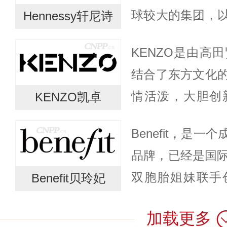
球较大的集团，
Hennessy轩尼诗
的产品而闻名。
KENZO是由高
立于1765年。轩..
结合了东方文化
情活泼，大胆创
KENZO凯卓
朵，创造出活泼
Benefit，是
KENZO自19
品牌，已经是国际大
角，并于...
双胞胎姐妹联手
Benefit贝玲妃
国！“Benefit”于
加载更多
她与她的双胞...