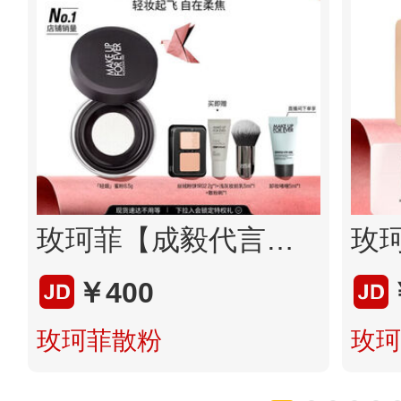
玫珂菲【成毅代言】清晰无痕全新蜜粉8.5g 定妆散粉 生日礼物送女友
￥400
玫珂菲散粉
玫珂