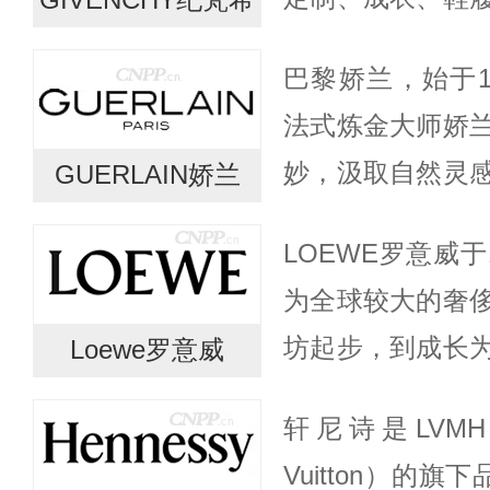
贝尔·德·纪梵希（Hub
巴黎娇兰，始于18
Givench...
法式炼金大师娇
妙，汲取自然灵
GUERLAIN娇兰
研高端调香和高
LOEWE罗意威于
为艺术，由此班
为全球较大的奢
肤、...
坊起步，到成长
Loewe罗意威
终执着于精湛的
轩尼诗是LVMH（Mo
术。位于马德里
Vuitton）的
我们...