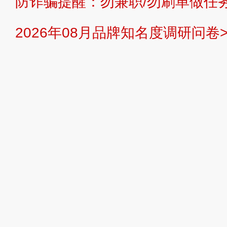
防诈骗提醒：勿兼职/勿刷单做任务
提交说明：
快速提交发布>>
提交品
2026年08月品牌知名度调研问卷>