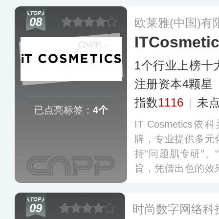
品目前在全球范围
08
欧莱雅(中国)有
额。
更多
ITCosmeti
1个行业上榜十
注册资本4颗星
指数
1116
|
未
已点亮标签：
4个
IT Cosmeti
牌，专业提供多元
持“问题肌专研”、
旨，凭借出色的效
多忠实用户，目前
及护肤等品类，为
09
时尚数字网络科技
选择。
更多