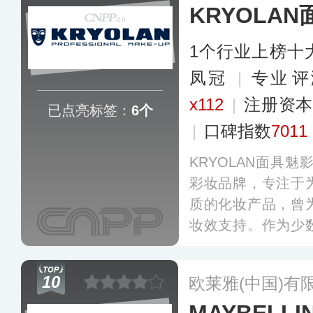
KRYOLA
1个行业上榜十
凤冠
|
专业​评
x112
|
注册资本
已点亮标签：
6个
|
口碑指数
7011
KRYOLAN面具魅
彩妆品牌，专注于
质的化妆产品，曾
妆效支持。作为少
一，KRYOLAN
瑕等产品系列，营
10
欧莱雅(中国)有
地区，致力于通过
业发展。
更多