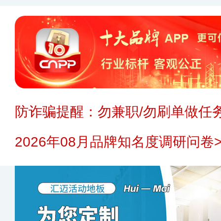
防诈骗提醒：勿兼职/勿刷单做任务
2026年08月品牌知名度调研问卷>