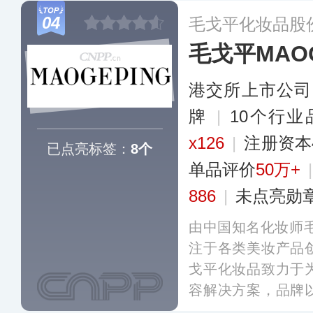
风”设计元素，由
04
毛戈平化妆品股
展现中国女性原生
毛戈平MAOG
中的佼佼者。
更多
港交所上市公司
牌
|
10个行
x126
|
注册资本
已点亮标签：
8个
单品评价
50万+
886
|
未点亮勋
由中国知名化妆师毛
注于各类美妆产品
戈平化妆品致力于
容解决方案，品牌
理念，以精湛技艺