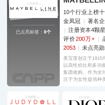
MAYBELL
10个行业上榜
金凤冠
|
著名
|
注册资本4颗
已点亮标签：
8个
评价
200万+
|
2053
|
未点亮勋
美宝莲创立于191
以高性价比和多功能
集团收购。作为全
注于为女性提供种
膏、卸妆液等彩妆
多个国家和地区。