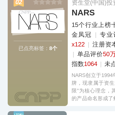
02
资生堂(中国)
列，满足消费者对
NARS
15个行业上榜
金凤冠
|
专业
x122
|
注册资
已点亮标签：
8个
|
单品评价
50
指数
1064
|
未
NARS创立于19
牌，现隶属于资生
限”为核心理念，
的产品命名形成了
S覆盖彩妆与护肤
产品以卓越的质地