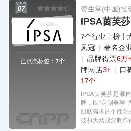
仿佛肌肤的第二层
07
资生堂(中国)
至油性肌肤使用。
IPSA茵芙莎
7个行业上榜十
凤冠
|
著名企
|
品牌得票
6万
已点亮标签：
7个
牌网店
3+
|
口
17个
IPSA茵芙莎是
牌，以“定制美学
肌肤需求的个性化
技和天然成分制作
美妆与护肤体验，