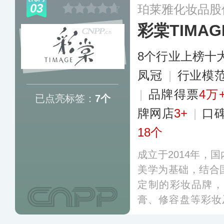
03
珀莱雅化妆品股
喜爱。
更多
彩棠TIMAG
8个行业上榜十
凤冠
|
行业模
|
品牌得票
4万
已点亮标签：
7个
牌网店
3+
|
口
18个
成立于2014年，
美学为基础，结合
定制的彩妆品牌，
膏、修容盘等彩妆
妆、原生美”的品