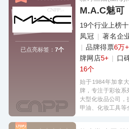
M.A.C魅可
19个行业上榜
凤冠
|
著名企
|
品牌得票
6万+
已点亮标签：
7个
牌网店
5+
|
口
16个
始于1984年加
牌，专注于彩妆系
大型化妆品公司，
甲油、化妆工具等
粉底液、腮红等是其
坚持产品的研发