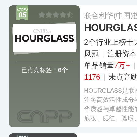
影塑颜高光粉膏、
05
联合利华(中国
等多款彩妆及护肤
HOURGLA
2个行业上榜十
凤冠
|
注册资本
单品销量
7万+
已点亮标签：
6个
1176
|
未点亮
HOURGLASS
注将高效活性成分
华质感与卓越性能
底妆、腮红、遮瑕、
联合利华后，品牌
正式进驻国内多个