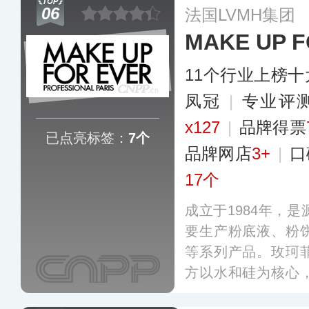
06
法国LVMH集团
利华美妆业务的发
MAKE UP F
11个行业上榜
凤冠
|
专业​评
x127
|
品牌得票
已点亮标签：
7个
品牌网店
3+
|
口
17个
成立于1984年，
要生产粉底液、粉
等系列产品。玫珂
方以水和硅为核心
层层叠加至完全遮