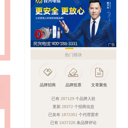
民兴电缆 400-188-3331
悍马H
广告
热门模块
品牌招商
品牌投票
文章聚焦
已有
287129
个品牌入驻
更新
28372
个招商信息
已发布
1872351
个代理需求
已有
2437226
条品牌评论