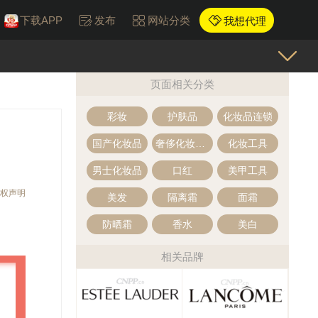
下载APP
发布
网站分类
我想代理
页面相关分类
彩妆
护肤品
化妆品连锁
国产化妆品
奢侈化妆品·高档化妆品
化妆工具
男士化妆品
口红
美甲工具
权声明
美发
隔离霜
面霜
防晒霜
香水
美白
相关品牌