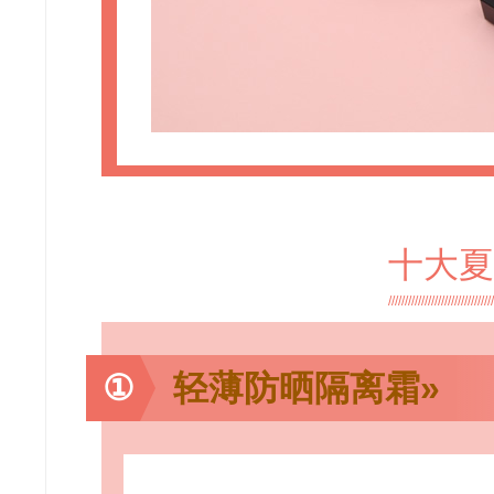
十大夏
①
轻薄防晒隔离霜»